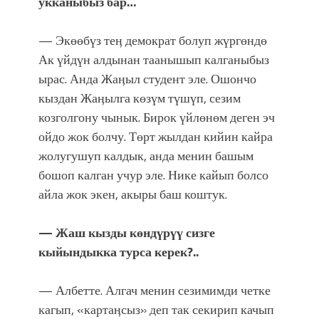
укканыбыз бар…
— Экөөбүз теӊ демократ болуп жүргөндө
Ак үйдүн алдынан таанышып калганыбыз
ырас. Анда Жаӊыл студент эле. Ошончо
кыздан Жаӊылга көзүм түшүп, сезим
козголгону чынык. Бирок үйлөнөм деген эч
ойдо жок болчу. Төрт жылдан кийин кайра
жолугушуп калдык, анда менин башым
бошоп калган учур эле. Нике кайып болсо
айла жок экен, акыры баш коштук.
— Жаш кызды көндүрүү сизге
кыйындыкка турса керек?..
— Албетте. Алгач менин сезимимди четке
кагып, «картаӊсыз» деп так секирип качып