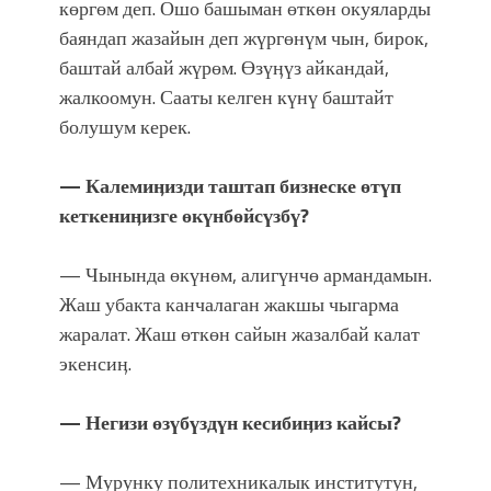
көргөм деп. Ошо башыман өткөн окуяларды
баяндап жазайын деп жүргөнүм чын, бирок,
баштай албай жүрөм. Өзүӊүз айкандай,
жалкоомун. Сааты келген күнү баштайт
болушум керек.
— Калемиӊизди таштап бизнеске өтүп
кеткениӊизге өкүнбөйсүзбү?
— Чынында өкүнөм, алигүнчө армандамын.
Жаш убакта канчалаган жакшы чыгарма
жаралат. Жаш өткөн сайын жазалбай калат
экенсиӊ.
— Негизи өзүбүздүн кесибиӊиз кайсы?
— Мурунку политехникалык институтун,