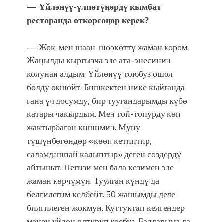
— Үйлөнүү-үлпөтүӊөрдү кымбат
ресторанда өткөрсөӊөр керек?
— Жок, мен шаан-шөөкөттү жаман көрөм.
Жаӊылды кыргызча эле ата-энесинин
колунан алдым. Үйлөнүү тоюбуз ошол
болду окшойт. Бишкектен нике кыйганда
гана үч досумду, бир туугандарымды күбө
катары чакырдым. Мен той-топурду көп
жактырбаган кишимин. Муну
түшүнбөгөндөр «көөп кетиптир,
саламдашпай калыптыр» деген сөздөрдү
айтышат. Негизи мен бала кезимен эле
жаман көрчүмүн. Туулган күндү да
белгилегим келбейт. 50 жашымды деле
билгилеген жокмун. Куттуктап келгендер
менен үйдөн олтуруп коебуз. Балдарыма да