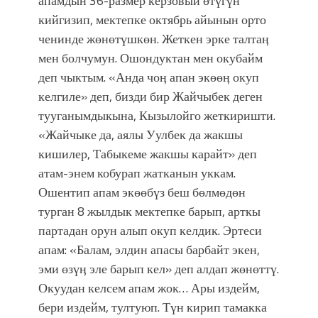
апамдын 36-размер керзовый өтүгүн
кийгизип, мектепке октябрь айынын орто
ченинде жөнөтүшкөн. Жеткен эрке талтаӊ
мен болчумун. Ошондуктан мен окубайм
деп чыктым. «Анда чоӊ апан экөөӊ окуп
келгиле» деп, бизди бир Жайчыбек деген
тууганымдыкына, Кызылойго жеткиришти.
«Жайчыке да, аялы Уулбек да жакшы
кишилер, Табыкеме жакшы карайт» деп
атам-энем кобурап жатканын уккам.
Ошентип апам экөөбүз беш бөлмөдөн
турган 8 жылдык мектепке барып, арткы
партадан орун алып окуп келдик. Эртеси
апам: «Балам, элдин апасы барбайт экен,
эми өзүӊ эле барып кел» деп алдап жөнөттү.
Окуудан келсем апам жок… Ары издейм,
бери издейм, тултуюп. Түн кирип тамакка