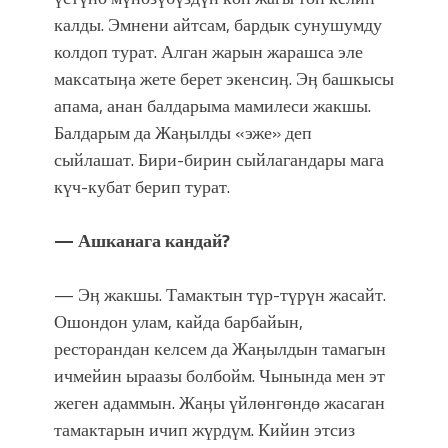
калды. Эмнени айтсам, бардык сунушумду
колдоп турат. Алган жарын жарашса эле
максатыӊа жете берет экенсиӊ. Эӊ башкысы
апама, анан балдарыма мамилеси жакшы.
Балдарым да Жаӊылды «эже» деп
сыйлашат. Бири-бирин сыйлагандары мага
күч-кубат берип турат.
— Ашканага кандай?
— Эӊ жакшы. Тамактын түр-түрүн жасайт.
Ошондон улам, кайда барбайын,
ресторандан келсем да Жаӊылдын тамагын
ичмейин ыраазы болбойм. Чынында мен эт
жеген адаммын. Жаӊы үйлөнгөндө жасаган
тамактарын ичип жүрдүм. Кийин этсиз