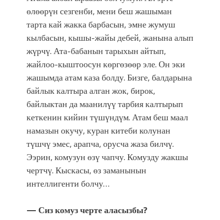
өлөөрүн сезгенби, мени беш жашыман
тарта кай жакка барбасын, эмне жумуш
кылбасын, кышы-жайы дебей, жанына алып
жүрчү. Ата-бабанын тарыхын айтып,
жайлоо-кыштоосун көргөзөөр эле. Он эки
жашымда атам каза болду. Бизге, балдарына
байлык калтыра алган жок, бирок,
байлыктан да маанилүү тарбия калтырып
кеткенин кийин түшүндүм. Атам беш маал
намазын окучу, куран китеби колунан
түшчү эмес, арапча, орусча жаза билчү.
Ээрин, комузун өзү чапчу. Комузду жакшы
чертчү. Кыскасы, өз заманынын
интеллигенти болчу…
— Сиз комуз черте аласызбы?