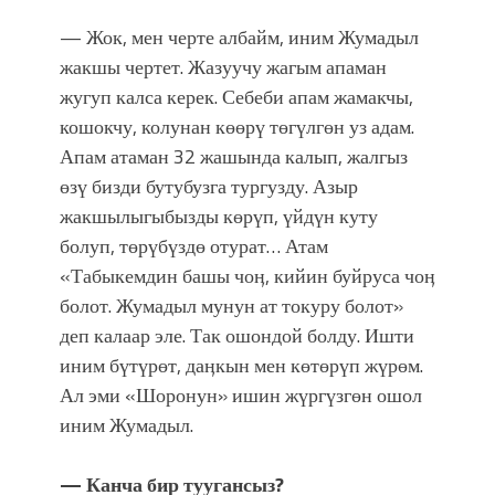
— Жок, мен черте албайм, иним Жумадыл
жакшы чертет. Жазуучу жагым апаман
жугуп калса керек. Себеби апам жамакчы,
кошокчу, колунан көөрү төгүлгөн уз адам.
Апам атаман 32 жашында калып, жалгыз
өзү бизди бутубузга тургузду. Азыр
жакшылыгыбызды көрүп, үйдүн куту
болуп, төрүбүздө отурат… Атам
«Табыкемдин башы чоӊ, кийин буйруса чоӊ
болот. Жумадыл мунун ат токуру болот»
деп калаар эле. Так ошондой болду. Ишти
иним бүтүрөт, даӊкын мен көтөрүп жүрөм.
Ал эми «Шоронун» ишин жүргүзгөн ошол
иним Жумадыл.
— Канча бир туугансыз?