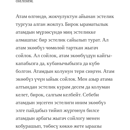
ойлойм.
Атам өлгөндө, жокчулуктун айынан эстелик
тургуза алган жокпуз. Бирок ыраматылык
атамдын мүрзөсүндө миӊ эстеликке
алмашпас бир эстелик сайылып турат. Ал
атам экөөбүз чөмөлөй тарткан жыгач
сойлок. Ал сойлок, атам экөөбүздүн кайгы-
капабызга да, кубанычыбызга да күбө
болгон. Атамдын колунун тери сиӊген. Атам
экөөбүз үчүн ыйык сойлок. Мен азыр атама
алтындан эстелик курам десем да колуман
келет, бирок, салгым келбейт. Себеби
атамдын эӊсеген эстелиги иним экөөбүз
элге пайдабыз тийип жүргөнүн билсе
атамдын арбагы жыгач сойлогу менен
кобурашып, төбөсү көккө жете ыраазы