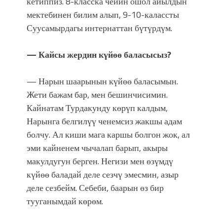
кетиппиз. 8-класска чейин ошол айылдын
мектебинен билим алып, 9-10-калассты
Суусамырдагы интернаттан бүтүрдүм.
— Кайсы жердин күйөө баласысыз?
— Нарын шаарынын күйөө баласымын.
Жети бажам бар, мен бешинчисимин.
Кайнатам Турдакунду көрүп калдым,
Нарынга белгилүү ченемсиз жакшы адам
болчу. Ал киши мага каршы болгон жок, ал
эми кайненем чычалап барып, акыры
макулдугун берген. Негизи мен өзүмдү
күйөө баладай деле сезчү эмесмин, азыр
деле сезбейм. Себеби, баарын өз бир
тууганымдай көрөм.