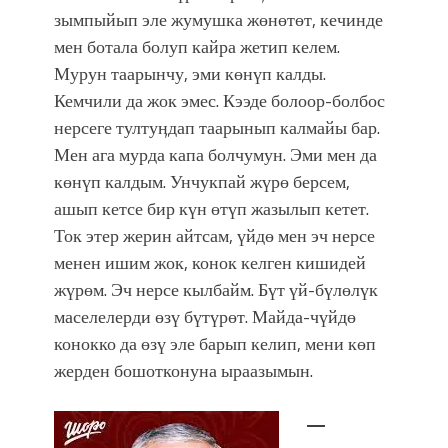
зымпыйып эле жумушка жөнөтөт, кечинде
мен ботала болуп кайра жетип келем.
Мурун таарынчу, эми көнүп калды.
Кемчили да жок эмес. Кээде болоор-болбос
нерсеге тултуӊдап таарынып калмайы бар.
Мен ага мурда капа болчумун. Эми мен да
көнүп калдым. Унчукпай жүрө берсем,
ашып кетсе бир күн өтүп жазылып кетет.
Ток этер жерин айтсам, үйдө мен эч нерсе
менен ишим жок, конок келген кишидей
жүрөм. Эч нерсе кылбайм. Бүт үй-бүлөлүк
маселелерди өзү бүтүрөт. Майда-чүйдө
конокко да өзү эле барып келип, мени көп
жерден бошотконуна ыраазымын.
—