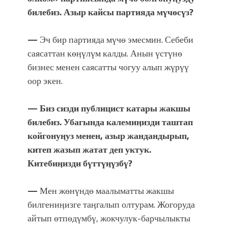
билебиз. Азыр кайсы партияда мүчөсүз?
—
Эч бир партияда мүчө эмесмин. Себеби
саясаттан көӊүлүм калды. Анын үстүнө
бизнес менен саясатты чогуу алып жүрүү
оор экен.
— Биз сизди публицист катары жакшы
билебиз. Убагында калемиӊизди таштап
койгонуӊуз менен, азыр жандандырып,
китеп жазып жатат деп уктук.
Китебиӊизди бүттүӊүзбү?
—
Мен жөнүндө маалыматты жакшы
билгениӊизге таӊгалып олтурам. Жогоруда
айтып өтпөдүмбү, жокчулук-барчылыкты