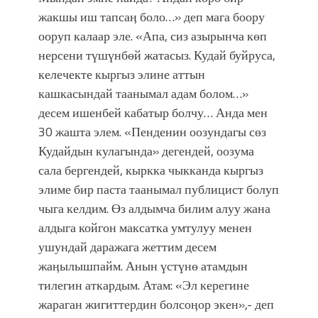
жакшы иш тапсаӊ боло…» деп мага боору
ооруп калаар эле. «Апа, сиз азырынча көп
нерсени түшүнбөй жатасыз. Кудай буйруса,
келечекте кыргыз элине аттын
кашкасындай таанымал адам болом…»
десем ишенбей кабатыр болчу… Анда мен
30 жашта элем. «Пенденин оозундагы сөз
Кудайдын кулагында» дегендей, оозума
сала бергендей, кыркка чыкканда кыргыз
элиме бир паста таанымал публицист болуп
чыга келдим. Өз алдымча билим алуу жана
алдыга койгон максатка умтулуу менен
ушундай даражага жеттим десем
жаӊылышпайм. Анын үстүнө атамдын
тилегин аткардым. Атам: «Эл керегине
жараган жигиттердин болсоӊор экен»,- деп