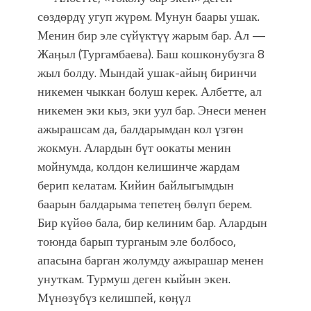
сөздөрдү угуп жүрөм. Мунун баары ушак.
Менин бир эле сүйүктүү жарым бар. Ал —
Жаӊыл (Тургамбаева). Баш кошконубузга 8
жыл болду. Мындай ушак-айыӊ биринчи
никемен чыккан болуш керек. Албетте, ал
никемен эки кыз, эки уул бар. Энеси менен
ажырашсам да, балдарымдан кол үзгөн
жокмун. Алардын бүт оокаты менин
мойнумда, колдон келишинче жардам
берип келатам. Кийин байлыгымдын
баарын балдарыма тепетеӊ бөлүп берем.
Бир күйөө бала, бир келиним бар. Алардын
тоюнда барып турганым эле болбосо,
апасына барган жолумду ажырашар менен
унуткам. Турмуш деген кыйын экен.
Мүнөзүбүз келишпей, көӊүл