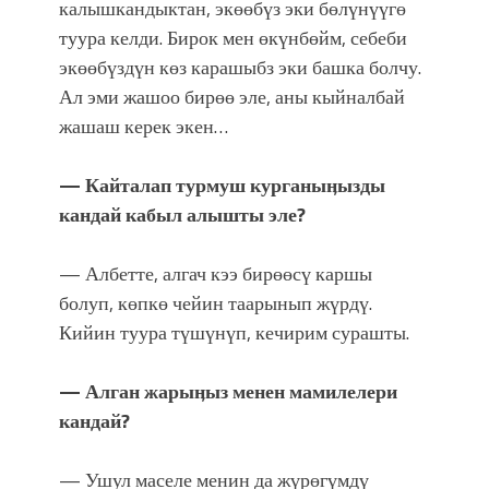
калышкандыктан, экөөбүз эки бөлүнүүгө
туура келди. Бирок мен өкүнбөйм, себеби
экөөбүздүн көз карашыбз эки башка болчу.
Ал эми жашоо бирөө эле, аны кыйналбай
жашаш керек экен…
— Кайталап турмуш курганыӊызды
кандай кабыл алышты эле?
— Албетте, алгач кээ бирөөсү каршы
болуп, көпкө чейин таарынып жүрдү.
Кийин туура түшүнүп, кечирим сурашты.
— Алган жарыӊыз менен мамилелери
кандай?
— Ушул маселе менин да жүрөгүмдү