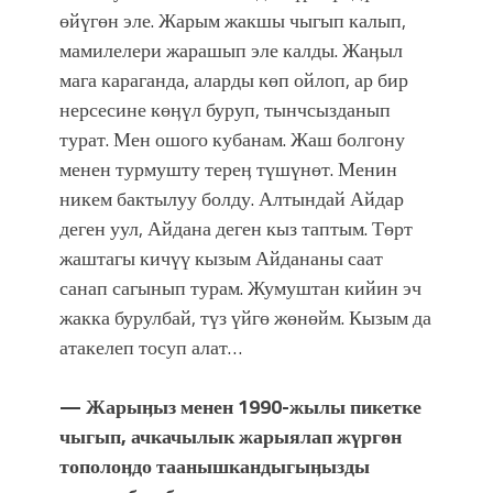
өйүгөн эле. Жарым жакшы чыгып калып,
мамилелери жарашып эле калды. Жаӊыл
мага караганда, аларды көп ойлоп, ар бир
нерсесине көӊүл буруп, тынчсызданып
турат. Мен ошого кубанам. Жаш болгону
менен турмушту тереӊ түшүнөт. Менин
никем бактылуу болду. Алтындай Айдар
деген уул, Айдана деген кыз таптым. Төрт
жаштагы кичүү кызым Айдананы саат
санап сагынып турам. Жумуштан кийин эч
жакка бурулбай, түз үйгө жөнөйм. Кызым да
атакелеп тосуп алат…
— Жарыӊыз менен 1990-жылы пикетке
чыгып, ачкачылык жарыялап жүргөн
тополоӊдо таанышкандыгыӊызды