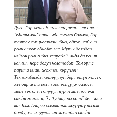
Дагы бир жолу Бишкекте, жаңы түшкөн
“Ынтымак” паркында сьемка болмок, бир
тентек кыз (каарманыбыз) ойкуп-кайкып
ролик тээп ойнойт эле. Мурун даярдап
койгон ролигибиз жарабай, анда да кейип-
кепчип, нерв болуп келатабыз. Таң эрте
паркта киши жоктой көрүнгөн.
Техникабызды көтөрүнүп бери өтүп келсек
эле бир жаш келин эки өспүрүм баласы
менен эс алып отуруптур. Жанында эки
скейт жатат,
“О Кудай, рахмат!” деп баса
калдым. Аларга сьемканын жүрүшү кызык
болду, мага зуулдаган заманбап скейт