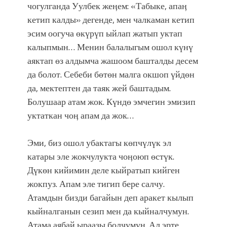
чогулганда Уулбек жеӊем: «Табыке, апаӊ
кетип калды» дегенде, мен чалкаман кетип
эсим оогуча өкүрүп ыйлап жатып уктап
калыпмын… Менин балалыгым ошол күнү
аяктап өз алдымча жашоом башталды десем
да болот. Себеби бөтөн малга окшоп үйдөн
да, мектептен да таяк жей баштадым.
Болушаар атам жок. Күндө эмчегин эмизип
уктаткан чоӊ апам да жок…
Эми, биз ошол убактагы көпчүлүк эл
катары эле жокчулукта чоӊоюп өстүк.
Дүкөн кийимин деле кыйратып кийген
жокпуз. Апам эле тигип бере салчу.
Атамдын бизди багайын деп аракет кылып
кыйналганын сезип мен да кыйналчумун.
Атама аябай ыраазы болчумун. Ал эрте