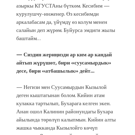
азыркы КГУСТАны бүткөм. Кесибим —
курулушчу-инженер. Өз кесибимди
аркалабасам да, үйүмдү өз колум менен
салайын деп жүрөм. Буйурса эмдиги жылы
баштайм…
— Сиздин жериӊизди ар ким ар кандай
айтып жүрүшөт, бири «суусамырдык»
десе, бири «атбашылык» дейт…
— Негизи мен Суусамырдын Кызылой
деген кыштагынан болом. Кийин атам
кулакка тартылып, Бухарага келген экен.
Анан ошол Калинин районундагы Бухара
айылында төрөлүп калыпмын. Кийин алты
жашка чыкканда Кызылойго көчүп