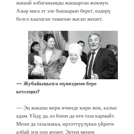
жашай албаганымды жашырган жокмун.
Азыр мага эт эле бышырып берет, өздөрү
болсо каалаган тамагын жасап жешет.
— Жубайыӊызга мүнөздөмө бере
кетсеӊиз?
— Эӊ жакшы жери ичинде кири жок, калыс
адам. Үйдү да, өз боюн да өтө таза кармайт.
Мени да тазалыкка, ирээттүүлүккө үйрөтө
албай эси ооп жүрөт. Эртеӊ менен