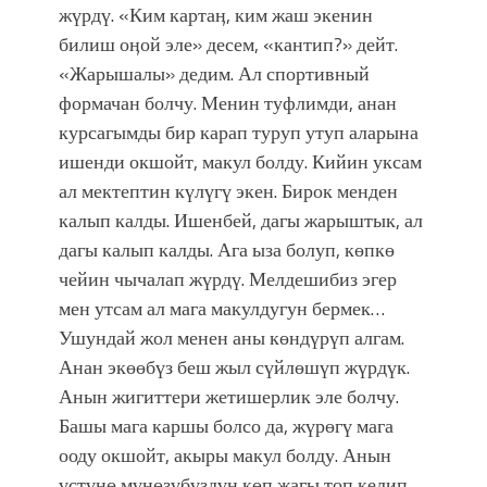
жүрдү. «Ким картаӊ, ким жаш экенин
билиш оӊой эле» десем, «кантип?» дейт.
«Жарышалы» дедим. Ал спортивный
формачан болчу. Менин туфлимди, анан
курсагымды бир карап туруп утуп аларына
ишенди окшойт, макул болду. Кийин уксам
ал мектептин күлүгү экен. Бирок менден
калып калды. Ишенбей, дагы жарыштык, ал
дагы калып калды. Ага ыза болуп, көпкө
чейин чычалап жүрдү. Мелдешибиз эгер
мен утсам ал мага макулдугун бермек…
Ушундай жол менен аны көндүрүп алгам.
Анан экөөбүз беш жыл сүйлөшүп жүрдүк.
Анын жигиттери жетишерлик эле болчу.
Башы мага каршы болсо да, жүрөгү мага
ооду окшойт, акыры макул болду. Анын
үстүнө мүнөзүбүздүн көп жагы топ келип