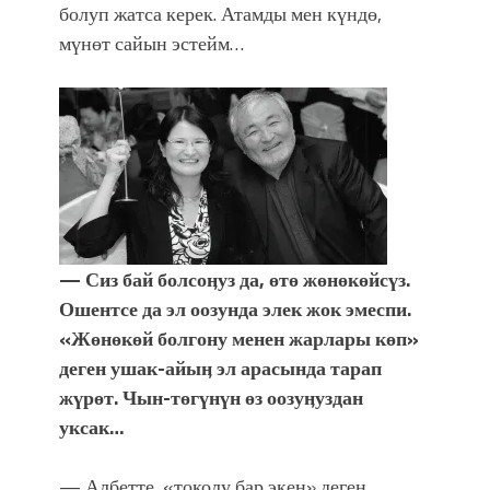
болуп жатса керек. Атамды мен күндө,
мүнөт сайын эстейм…
— Сиз бай болсоӊуз да, өтө жөнөкөйсүз.
Ошентсе да эл оозунда элек жок эмеспи.
«Жөнөкөй болгону менен жарлары көп»
деген ушак-айыӊ эл арасында тарап
жүрөт. Чын-төгүнүн өз оозуӊуздан
уксак…
— Албетте, «токолу бар экен» деген