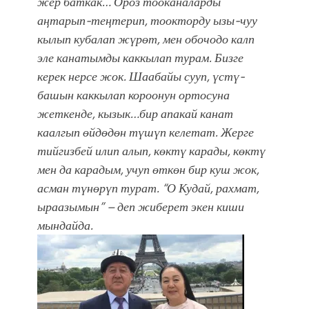
жер баткак… Ороз тооканаларды
аңтарып-теңтерип, тоокторду ызы-чуу
кылып кубалап жүрөт, мен обочодо калп
эле канатымды каккылап турам. Бизге
керек нерсе жок. Шаабайы сууп, үстү-
башын каккылап короонун ортосуна
жеткенде, кызык…бир апакай канат
каалгып өйдөдөн түшүп келетат. Жерге
тийгизбей илип алып, көктү карады, көктү
мен да карадым, учуп өткөн бир куш жок,
асман түнөрүп турат. “О Кудай, рахмат,
ыраазымын” – деп жиберет экен киши
мындайда.