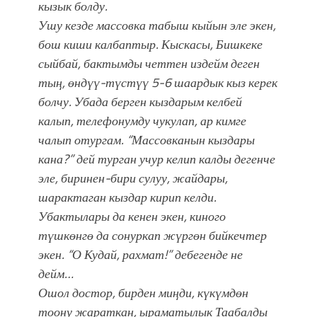
кызык болду.
Ушу кезде массовка табыш кыйын эле экен,
бош киши калбаптыр. Кыскасы, Бишкеке
сыйбай, бактымды четтен издейм деген
тың, өндүү-түстүү 5-6 шаардык кыз керек
болчу. Убада берген кыздарым келбей
калып, телефонумду чукулап, ар кимге
чалып отургам. “Массовканын кыздары
кана?” дей турган учур келип калды дегенче
эле, биринен-бири сулуу, жайдары,
шарактаган кыздар кирип келди.
Убактылары да кенен экен, киного
түшкөнгө да сонуркап жүргөн бийкечтер
экен. “О Кудай, рахмат!” дебегенде не
дейм…
Ошол достор, бирден миңди, күкүмдөн
тоону жараткан, ыраматылык Таабалды