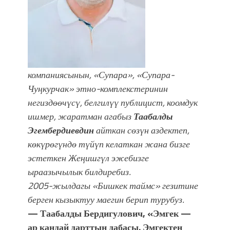
компаниясынын, «Супара», «Супара-
Чуңкурчак» этно-комплекстеринин
негиздөөчүсү, белгилүү публицист, коомдук
ишмер, жаратман агабыз
Таабалды
Эгембердиевдин
айткан сөзүн аздектеп,
көкүрөгүндө түйүп келаткан жана бизге
эстеткен Жеңишгүл эжебизге
ыраазычылык билдиребиз.
2005-жылдагы «Бишкек таймс» гезитине
берген кызыктуу маегин берип турубуз.
— Таабалды Бердигулович, «Эмгек —
ар кандай дарттын дабасы. Эмгектен