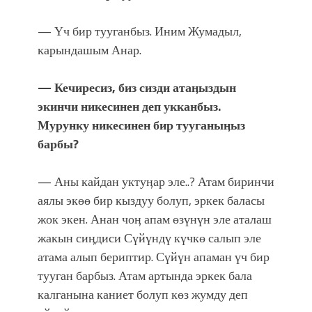
— Үч бир тууганбыз. Иним Жумадыл,
карындашым Анар.
— Кечиресиз, биз сизди атаӊыздын
экинчи никесинен деп укканбыз.
Мурунку никесинен бир тууганыӊыз
барбы?
— Аны кайдан уктуӊар эле..? Атам биринчи
аялы экөө бир кыздуу болуп, эркек баласы
жок экен. Анан чоӊ апам өзүнүн эле аталаш
жакын сиӊдиси Сүйүндү күчкө салып эле
атама алып бериптир. Сүйүн апаман үч бир
тууган барбыз. Атам артында эркек бала
калганына каниет болуп көз жумду деп