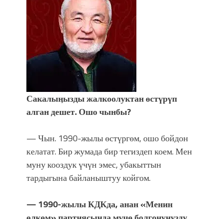
Сакалыӊызды жалкоолуктан өстүрүп
алган дешет. Ошо чынбы?
— Чын. 1990-жылы өстүргөм, ошо бойдон
келатат. Бир жумада бир тегиздеп коем. Мен
муну кооздук үчүн эмес, убакыттын
тардыгына байланыштуу койгом.
— 1990-жылы КДКда, анан «Менин
өлкөм» партиясында мүчө болгонуӊузду