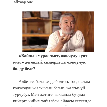
айтаар эле…
— «Байлык мурас эмес, жокчулук уят
эмес» дегендей, сиздерде да жокчулук
болду беле?
— Албетте, бала кезде болгон. Тоодо атам
колхоздун жылкысын багып, жалгыз үй
турчубуз. Мен жетиге чыкканда бутума
кийерге кийим табылбай, айласы кеткенде