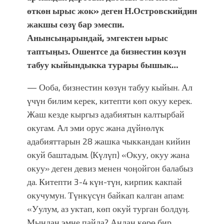
өткөн ырыс жок» деген Н.Островскийдин
жакшы сөзү бар эмеспи.
Анынсыӊарындай, эмгектен ырыс
таптыӊыз. Ошентсе да бизнестин көзүн
табуу кыйындыкка турары бышык…
— Ооба, бизнестин көзүн табуу кыйын. Ал
үчүн билим керек, китепти көп окуу керек.
Жаш кезде кыргыз адабиятын калтырбай
окугам. Ал эми орус жана дүйнөлүк
адабияттарын 28 жашка чыккандан кийин
окуй баштадым. (Күлүп) «Окуу, окуу жана
окуу» деген девиз менен чоӊойгон балабыз
да. Китепти 3-4 күн-түн, кирпик какпай
окучумун. Түнкүсүн байкап калган апам:
«Уулум, аз уктап, көп окуй турган болдуӊ.
Мындан эмне пайда? Андан көрө бир