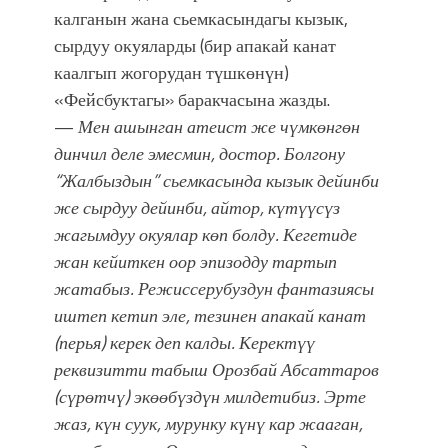
Мээрим Мураталиева менен
калганын жана сьемкасындагы кызык,
жолугушууга келиңиз! (Дарек. Видео)
сырдуу окуяларды (бир апакай канат
каалгып жогорудан түшкөнүн)
«Фейсбуктагы» баракчасына жазды.
—
Мен ашынган атеист же чүмкөнгөн
динчил деле эмесмин, достор. Болгону
“Жалбыздын” сьемкасында кызык дейинби
же сырдуу дейинби, айтор, күтүүсүз
жагымдуу окуялар көп болду. Кегетиде
жан кейиткен оор эпизодду тартып
жатабыз. Режиссерубуздун фантазиясы
иштеп кетип эле, тезинен апакай канат
(перья) керек деп калды. Керектүү
реквизитти табыш Орозбай Абсаттаров
(сүрөтчү) экөөбүздүн милдетибиз. Эрте
жаз, күн суук, мурунку күнү кар жааган,