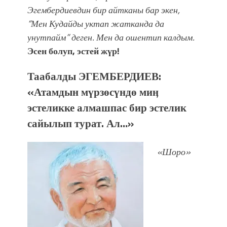
Эгембердиевдин бир айтканы бар экен,
“Мен Кудайды уктап жатканда да
унутпайм” деген. Мен да ошентип калдым.
Эсен болуп, эстей жүр!
Таабалды ЭГЕМБЕРДИЕВ:
«Атамдын мүрзөсүндө миӊ
эстеликке алмашпас бир эстелик
сайылып турат. Ал…»
«Шоро»