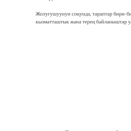
Жолугушуунун соңунда, тараптар бири-б
кызматташтык жана терең байланыштар у
тилдүү мамлекеттердин кызматташтык к
Раев
менен жолуккан. Ушул эле күнү ал 