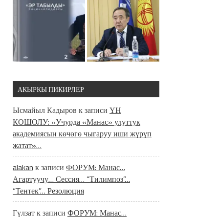
АКЫРКЫ ПИКИРЛЕР
Ысмайыл Кадыров
к записи
ҮН
КОШОЛУ: «Учурда «Манас» улуттук
академиясын көчөгө чыгаруу иши жүрүп
жатат»…
alakan
к записи
ФОРУМ: Манас…
Агартуучу… Сессия… “Тилимпоз”…
“Тентек”… Резолюция
Гүлзат
к записи
ФОРУМ: Манас…