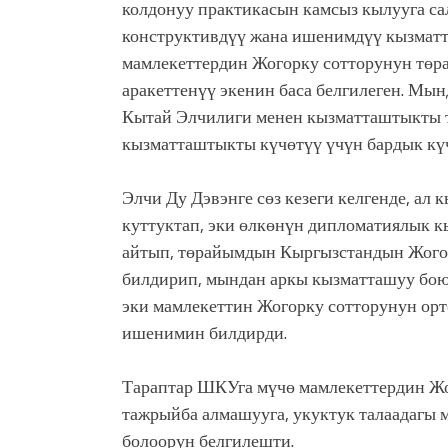
колдонуу практикасын камсыз кылууга са
конструктивдүү жана ишенимдүү кызмат
мамлекеттердин Жогорку сотторунун төр
аракеттенүү экенин баса белгилеген. М
Кытай Элчилиги менен кызматташтыкты 
кызматташтыкты күчөтүү үчүн бардык кү
Элчи Ду Дэвэнге сөз кезеги келгенде, а
куттуктап, эки өлкөнүн дипломатиялык 
айтып, төрайымдын Кыргызстандын Жого
билдирип, мындан аркы кызматташуу боюн
эки мамлекеттин Жогорку сотторунун ор
ишенимин билдирди.
Тараптар ШКУга мүчө мамлекеттердин Жо
тажрыйба алмашууга, укуктук талаадагы
болоорун белгилешти.