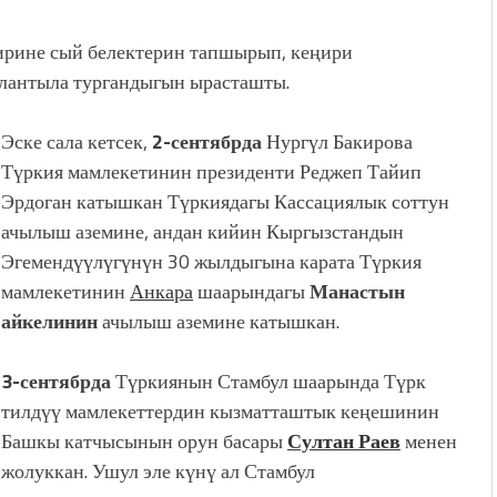
ирине сый белектерин тапшырып, кеңири
лантыла тургандыгын ырасташты.
Эске сала кетсек,
2-сентябрда
Нургүл Бакирова
Түркия мамлекетинин президенти Реджеп Тайип
Эрдоган катышкан Түркиядагы Кассациялык соттун
ачылыш аземине, андан кийин Кыргызстандын
Эгемендүүлүгүнүн 30 жылдыгына карата Түркия
мамлекетинин
Анкара
шаарындагы
Манастын
айкелинин
ачылыш аземине катышкан.
3-сентябрда
Түркиянын Стамбул шаарында Түрк
еңешинин Башкы катчысынын орун басары
Султан
Стамбул шаарындагы
Чамлыджа мечитинде
болгон.