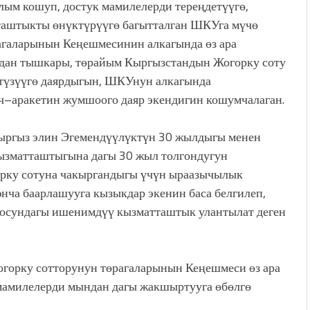
лым кошуп, достук мамилелерди тереңдетүүгө,
таштыкты өнүктүрүүгө багытталган ШКУга мүчө
агаларынын Кеңешмесинин алкагында өз ара
ындан тышкары, төрайым Кыргызстандын Жогорку соту
түзүүгө даярдыгын, ШКУнун алкагында
ч–аракетин жумшоого даяр экендигин кошумчалаган.
л кыргыз элин Эгемендүүлүктүн 30 жылдыгы менен
кызматташтыгына дагы 30 жыл толгондугун
рку сотуна чакыргандыгы үчүн ыраазычылык
ча баарлашууга кызыкдар экенин баса белгилеп,
тосундагы ишенимдүү кызматташтык улантылат деген
горку сотторунун төрагаларынын Кеңешмеси өз ара
 мамилелерди мындан дагы жакшыртууга өбөлгө