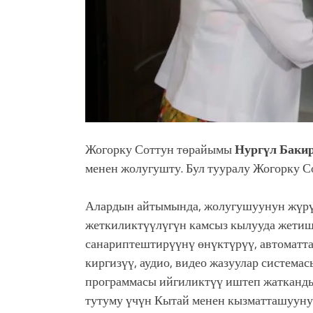
Жогорку Соттун төрайымы
Нургүл Баки
менен жолугушту. Бул тууралу Жогорку С
Алардын айтымында, жолугушуунун жүрү
жеткиликтүүлүгүн камсыз кылууда жетиш
санариптештирүүнү өнүктүрүү, автоматт
киргизүү, аудио, видео жазуулар система
программасы ийгиликтүү иштеп жатканды
тутуму үчүн Кытай менен кызматташууну