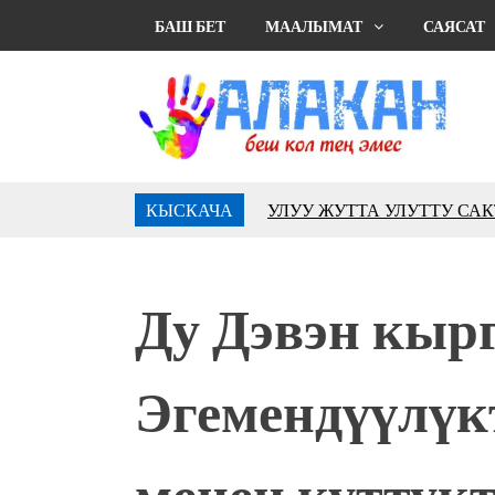
БАШ БЕТ
МААЛЫМАТ
САЯСАТ
КЫСКАЧА
УЛУУ ЖУТТА УЛУТТУ СА
АБДРАХМАНОВ
10 000 гостей насладились 
музыкальных фонтанов в Roya
Ду Дэвэн кыр
Аида САЛЯНОВА: "Кыргыз ш
президенти болуп шайланыш
жоопкерчилик!"
Эгемендүүлүк
Садыр ЖАПАРОВ: “Айтматов
үчүн, улуу көч уланышы үчүн 
“Китепкана түнγ-2026”: Пси
менен куттукт
менен жолугушууга келиңиз! 