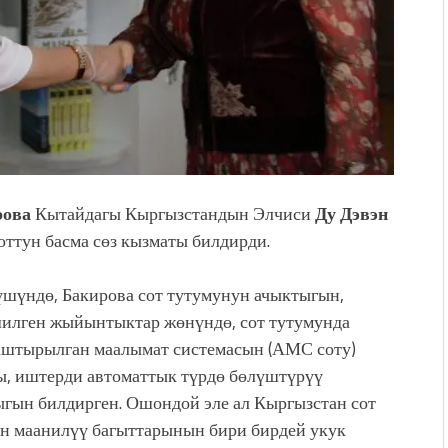
рова
Кытайдагы Кыргызстандын Элчиси
Ду Дэвэн
оттун басма сөз кызматы билдирди.
шүндө, Бакирова сот тутумунун ачыктыгын,
илген жыйынтыктар жөнүндө, сот тутумунда
аштырылган маалымат системасын (АМС соту)
сы, иштерди автоматтык түрдө бөлүштүрүү
гын билдирген. Ошондой эле ал Кыргызстан сот
н маанилүү багыттарынын бири бирдей укук