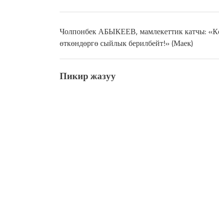
Чолпонбек АБЫКЕЕВ, мамлекеттик катчы: «К
өткөндөргө сыйлык берилбейт!» (Маек)
Пикир жазуу