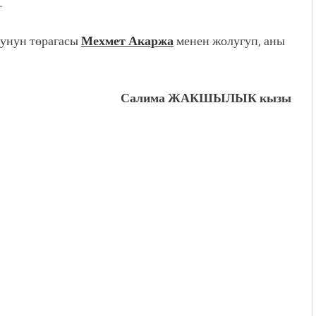
унун төрагасы
Мехмет Акаржа
менен жолугуп, аны
Салима ЖАКШЫЛЫК кызы