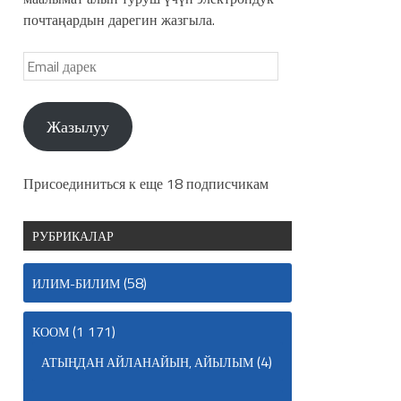
почтаңардын дарегин жазгыла.
Жазылуу
Присоединиться к еще 18 подписчикам
РУБРИКАЛАР
(58)
ИЛИМ-БИЛИМ
(1 171)
КООМ
(4)
АТЫҢДАН АЙЛАНАЙЫН, АЙЫЛЫМ