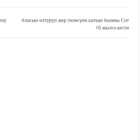
өзү
Апасын өлтүрүп жер төлөсүнө каткан баланы Сот
10 жылга кести