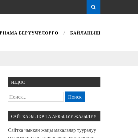
РНАМА БЕРҮҮЧҮЛӨРГӨ
БАЙЛАНЫШ
ИЗДӨӨ
САЙТКА ЭЛ. ПОЧТА АРКЫЛУУ ЖАЗЫЛУУ
Сайтка чыккан жаңы макалалар тууралуу
маалымат алып туруш үчүн электрондук