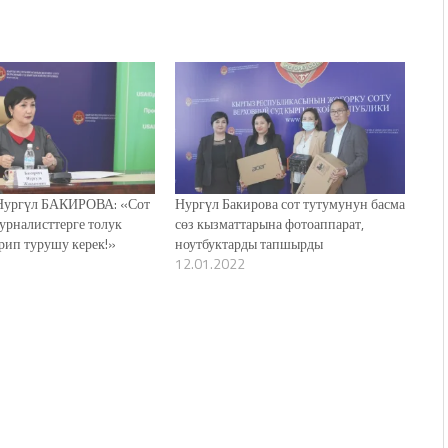
ургүл БАКИРОВА: «Сот
Нургүл Бакирова сот тутумунун басма
урналисттерге толук
сөз кызматтарына фотоаппарат,
рип турушу керек!»
ноутбуктарды тапшырды
12.01.2022