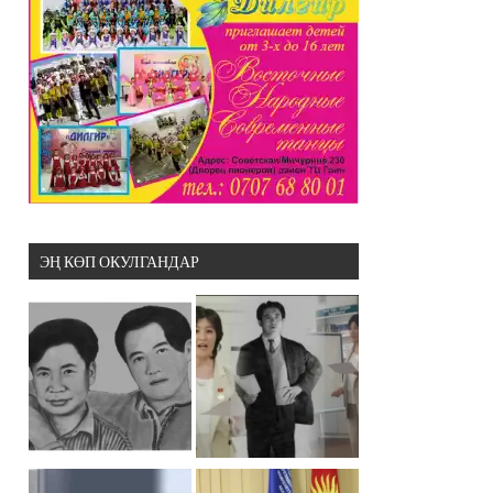
ЭҢ КӨП ОКУЛГАНДАР