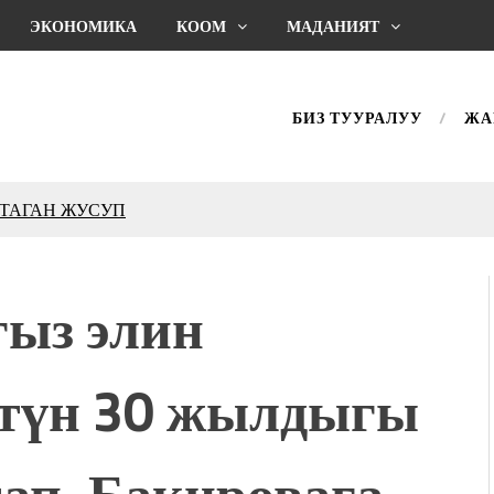
ЭКОНОМИКА
КООМ
МАДАНИЯТ
БИЗ ТУУРАЛУУ
ЖА
КТАГАН ЖУСУП
впечатляющим шоу
l Central Park
гыз элин
ахмат союзунун
ым сыймык жана чоң
түн 30 жылдыгы
дой адабият алпы чыгыш
журнал сөзсүз керек!”
холог Мээрим Мураталиева
ап, Бакировага
(Дарек. Видео)