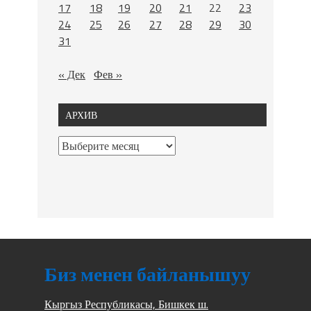
17
18
19
20
21
22
23
24
25
26
27
28
29
30
31
« Дек
Фев »
АРХИВ
Биз менен байланышуу
Кыргыз Республикасы, Бишкек ш.