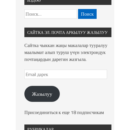
ИЗДӨӨ
САЙТКА ЭЛ. ПОЧТА АРКЫЛУУ ЖАЗЫЛУУ
Сайтка чыккан жаңы макалалар тууралуу
маалымат алып туруш үчүн электрондук
почтаңардын дарегин жазгыла.
Жазылуу
Присоединиться к еще 18 подписчикам
РУБРИКАЛАР