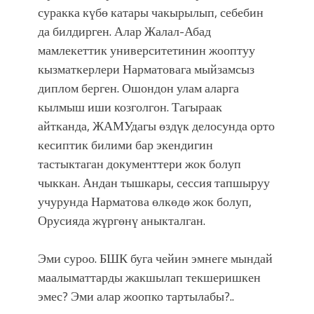
суракка күбө катары чакырылып, себебин
да билдирген. Алар Жалал-Абад
мамлекеттик университетинин жооптуу
кызматкерлери Нарматовага мыйзамсыз
диплом берген. Ошондон улам аларга
кылмыш иши козголгон. Тагыраак
айтканда, ЖАМУдагы өздүк делосунда орто
кесиптик билими бар экендигин
тастыктаган документтери жок болуп
чыккан. Андан тышкары, сессия тапшыруу
учурунда Нарматова өлкөдө жок болуп,
Орусияда жүргөнү аныкталган.
Эми суроо. БШК буга чейин эмнеге мындай
маалыматтарды жакшылап текшеришкен
эмес? Эми алар жоопко тартылабы?..