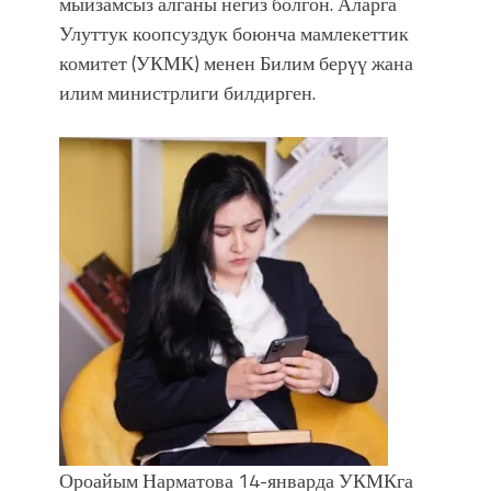
мыйзамсыз алганы негиз болгон. Аларга
фонтанды көрүү үчүн Royal Central
Park'ка 30 миң адам чогулду
Улуттук коопсуздук боюнча мамлекеттик
комитет (УКМК) менен Билим берүү жана
илим министрлиги билдирген.
Ороайым Нарматова 14-январда УКМКга