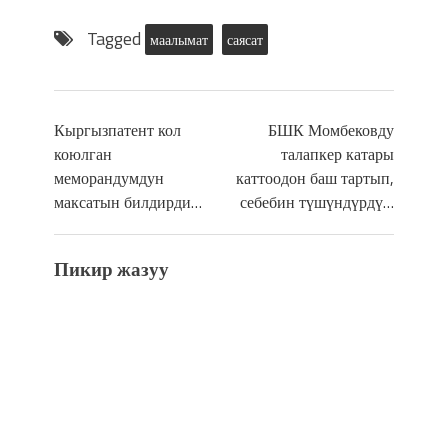
Tagged
маалымат
саясат
Кыргызпатент кол
БШК Момбековду
коюлган
талапкер катары
меморандумдун
каттоодон баш тартып,
максатын билдирди…
себебин түшүндүрдү…
Пикир жазуу