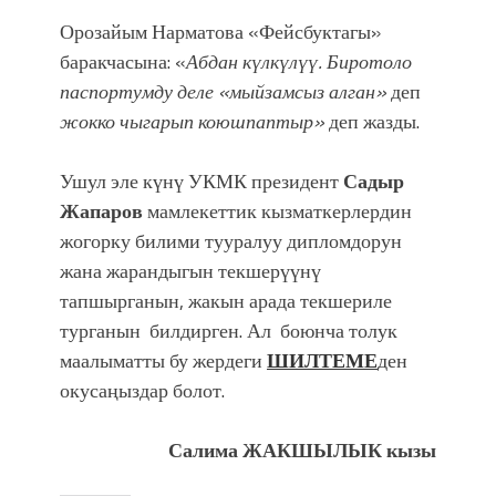
Орозайым Нарматова «Фейсбуктагы»
баракчасына: «
Абдан күлкүлүү. Биротоло
паспортумду деле «мыйзамсыз алган»
деп
жокко чыгарып коюшпаптыр»
деп жазды.
Ушул эле күнү УКМК президент
Садыр
Жапаров
мамлекеттик кызматкерлердин
жогорку билими тууралуу дипломдорун
жана жарандыгын текшерүүнү
тапшырганын, жакын арада текшериле
турганын билдирген. Ал боюнча толук
маалыматты бу жердеги
ШИЛТЕМЕ
ден
окусаңыздар болот.
Салима ЖАКШЫЛЫК кызы