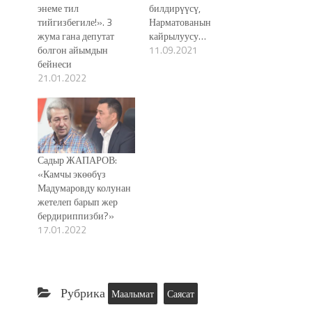
энеме тил
билдирүүсү,
тийгизбегиле!». 3
Нарматованын
жума гана депутат
кайрылуусу…
болгон айымдын
11.09.2021
бейнеси
21.01.2022
Садыр ЖАПАРОВ:
«Камчы экөөбүз
Мадумаровду колунан
жетелеп барып жер
бердириппизби?»
17.01.2022
Рубрика
Маалымат
Саясат