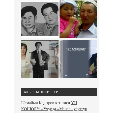
АКЫРКЫ ПИКИРЛЕР
Ысмайыл Кадыров
к записи
ҮН
КОШОЛУ: «Учурда «Манас» улуттук