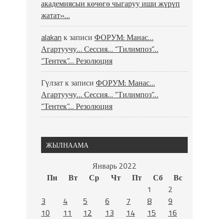
академиясын көчөгө чыгаруу иши жүрүп
жатат»…
alakan
к записи
ФОРУМ: Манас…
Агартуучу… Сессия… “Тилимпоз”…
“Тентек”… Резолюция
Гүлзат
к записи
ФОРУМ: Манас…
Агартуучу… Сессия… “Тилимпоз”…
“Тентек”… Резолюция
ЖЫЛНААМА
Январь 2022
Пн
Вт
Ср
Чт
Пт
Сб
Вс
1
2
3
4
5
6
7
8
9
10
11
12
13
14
15
16