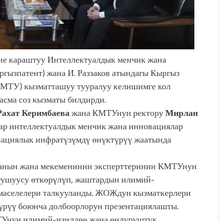
не караштуу Интеллектуалдык менчик жана
ргызпатент) жана И. Раззаков атындагы Кыргыз
КМТУ) кызматташуу тууралуу келишимге кол
асма соз кызматы билдирди.
Рахат Керимбаева
жана КМТУнун ректору
Мирлан
тар интеллектуалдык менчик жана инновациялар
вациялык инфратүзүмдү өнүктүрүү жаатында
ванын жана мекеменинин эксперттеринин КМТУнун
гушуусу өткөрүлүп, жаштардын илимий-
маселелери талкууланды. ЖОЖдун кызматкерлери
үрүү боюнча долбоорлорун презентациялашты.
ТУнун илимий-изилдөө жана өндүрүштүк