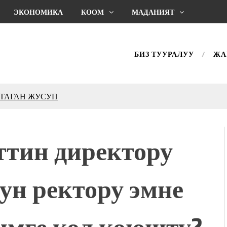
ЭКОНОМИКА
КООМ
МАДАНИЯТ
БИЗ ТУУРАЛУУ
ЖА
КТАГАН ЖУСУП
впечатляющим шоу
l Central Park
тин директору
ахмат союзунун
ым сыймык жана чоң
н ректору эмне
дой адабият алпы чыгыш
журнал сөзсүз керек!”
холог Мээрим Мураталиева
имге кол коюшту?
(Дарек. Видео)