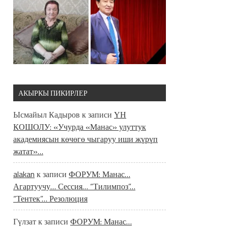
АКЫРКЫ ПИКИРЛЕР
Ысмайыл Кадыров
к записи
ҮН
КОШОЛУ: «Учурда «Манас» улуттук
академиясын көчөгө чыгаруу иши жүрүп
жатат»…
alakan
к записи
ФОРУМ: Манас…
Агартуучу… Сессия… “Тилимпоз”…
“Тентек”… Резолюция
Гүлзат
к записи
ФОРУМ: Манас…