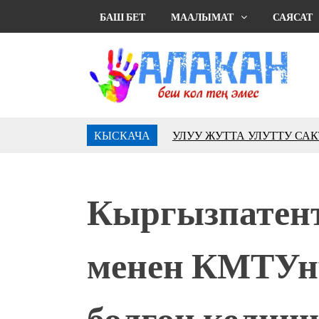
БАШ БЕТ
МААЛЫМАТ
САЯСАТ
КЫСКАЧА
УЛУУ ЖУТТА УЛУТТУ СА
АБДРАХМАНОВ
10 000 гостей насладились 
музыкальных фонтанов в Roya
Кыргызпатент
Аида САЛЯНОВА: "Кыргыз ш
президенти болуп шайланыш
жоопкерчилик!"
менен КМТУну
Садыр ЖАПАРОВ: “Айтматов
үчүн, улуу көч уланышы үчүн 
“Китепкана түнγ-2026”: Пси
болгон келиш
менен жолугушууга келиңиз! 