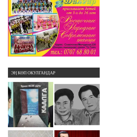
ЭҢ КӨП ОКУЛГАНДАР