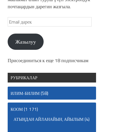
почтаңардын дарегин жазгыла.
Жазылуу
Присоединиться к еще 18 подписчикам
РУБРИКАЛАР
(58)
ИЛИМ-БИЛИМ
(1 171)
КООМ
(4)
АТЫҢДАН АЙЛАНАЙЫН, АЙЫЛЫМ