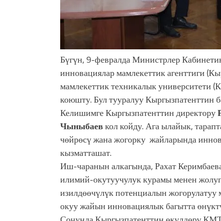
Бүгүн, 9-февралда Министрлер Кабинети
инновациялар мамлекеттик агенттиги (Кы
мамлекеттик техникалык университети (
коюшту. Бул тууралуу Кыргызпатенттин б
Келишимге Кыргызпатенттин директору
Чыныбаев
кол койду. Ага ылайык, тарап
чөйрөсү жана жогорку жайларында инно
кызматташат.
Иш-чаранын алкагында, Рахат Керимбае
илимий-окутуучулук курамы менен жолу
изилдөөчүлүк потенциалын жогорулатуу 
окуу жайын инновациялык багытта өнүкт
Соңунда Кыргызпатенттин өкүлдөрү КМ