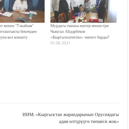
нт менен “Тэкайым”
Мурдагы тышкы иштер министри
атташтыкты бекемдөө
Чыңгыз Айдарбеков
уна кол коюшту
«Кыргызпатентке» эмнеге барды?
01.06.2021
ИИМ: «Кыргызстан жарандарынын Орусиядагы
адам өлтүрүүгө тиешеси жок»