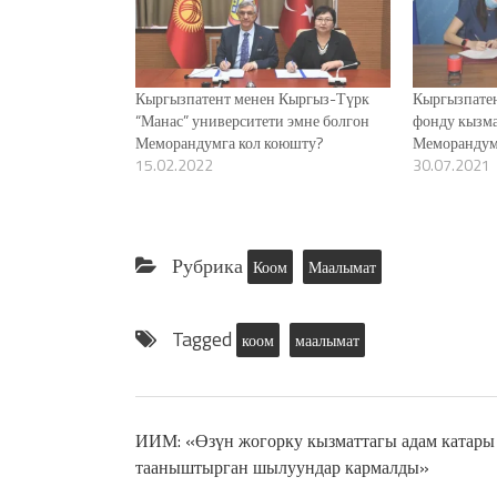
Кыргызпатент менен Кыргыз-Түрк
Кыргызпате
“Манас” университети эмне болгон
фонду кызм
Меморандумга кол коюшту?
Меморандум
15.02.2022
30.07.2021
Рубрика
Коом
Маалымат
Tagged
коом
маалымат
ИИМ: «Өзүн жогорку кызматтагы адам катары
тааныштырган шылуундар кармалды»