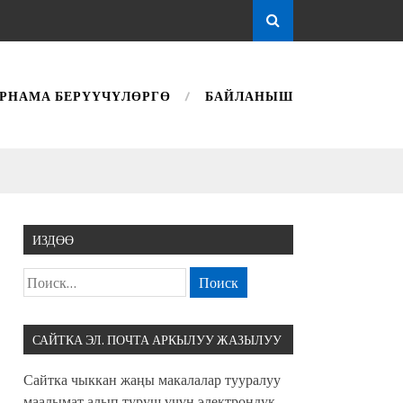
РНАМА БЕРҮҮЧҮЛӨРГӨ
БАЙЛАНЫШ
ИЗДӨӨ
САЙТКА ЭЛ. ПОЧТА АРКЫЛУУ ЖАЗЫЛУУ
Сайтка чыккан жаңы макалалар тууралуу
маалымат алып туруш үчүн электрондук