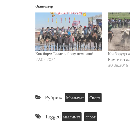
Окшоштор
Көк бөрү: Талас району чемпион!
Көкбөрүдө «
22.02.2024
Кимге тез ж
30.08.2018
Рубрика
Маалымат
Спорт
Tagged
маалымат
спорт