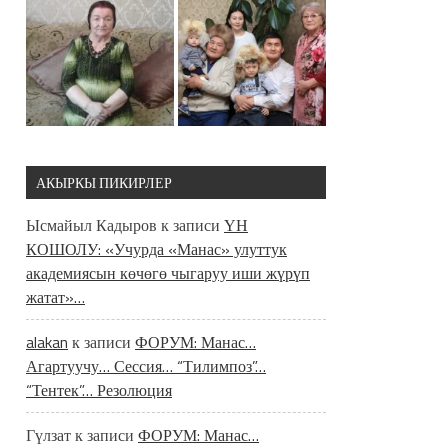
АКЫРКЫ ПИКИРЛЕР
Ысмайыл Кадыров
к записи
ҮН
КОШОЛУ: «Учурда «Манас» улуттук
академиясын көчөгө чыгаруу иши жүрүп
жатат»…
alakan
к записи
ФОРУМ: Манас…
Агартуучу… Сессия… “Тилимпоз”…
“Тентек”… Резолюция
Гүлзат
к записи
ФОРУМ: Манас…