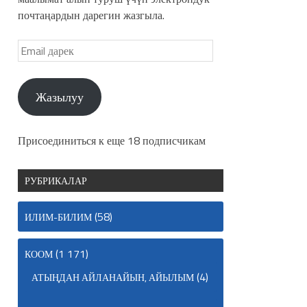
почтаңардын дарегин жазгыла.
Жазылуу
Присоединиться к еще 18 подписчикам
РУБРИКАЛАР
(58)
ИЛИМ-БИЛИМ
(1 171)
КООМ
(4)
АТЫҢДАН АЙЛАНАЙЫН, АЙЫЛЫМ