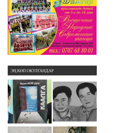
ЭҢ КӨП ОКУЛГАНДАР