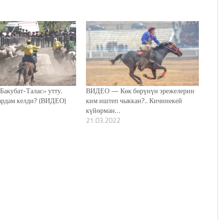
Бакубат-Талас» утту.
ВИДЕО — Көк бөрүнүн эрежелерин
ардам келди? (ВИДЕО)
ким иштеп чыккан?.. Кичинекей
күйөрман…
21.03.2022