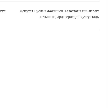
гус
Депутат Руслан Жакышов Таластагы иш-чарага
катышып, ардагерлерди куттуктады