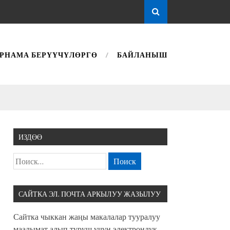
РНАМА БЕРҮҮЧҮЛӨРГӨ
БАЙЛАНЫШ
ИЗДӨӨ
САЙТКА ЭЛ. ПОЧТА АРКЫЛУУ ЖАЗЫЛУУ
Сайтка чыккан жаңы макалалар тууралуу
маалымат алып туруш үчүн электрондук