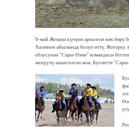
9-май Жеңиш күнүнө арналган көк бөрү 
Халмион айылында болуп өттү. Жогорку 
облусунан “Сары-Өзөн” командасы беттеш
жеңүүчү аныкталган жок. Буллитте “Сары-
Бу
фи
эг
Өз
уту
Ре