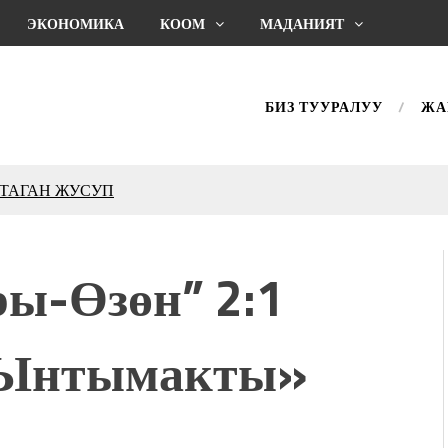
ЭКОНОМИКА
КООМ
МАДАНИЯТ
БИЗ ТУУРАЛУУ
ЖА
КТАГАН ЖУСУП
впечатляющим шоу
l Central Park
ры-Өзөн” 2:1
ахмат союзунун
ым сыймык жана чоң
 «Ынтымакты»
дой адабият алпы чыгыш
журнал сөзсүз керек!”
холог Мээрим Мураталиева
(Дарек. Видео)