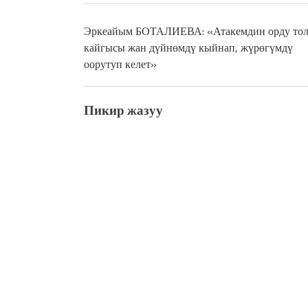
Эркеайым БОТАЛИЕВА: «Атакемдин орду тол
кайгысы жан дүйнөмдү кыйнап, жүрөгүмдү
оорутуп келет»
Пикир жазуу