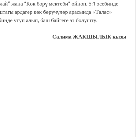
лай” жана “Көк бөрү мектеби” ойноп, 5:1 эсебинде
тагы ардагер көк бөрүчүлөр арасында «Талас»
инде утуп алып, баш байгеге ээ болушту.
Салима ЖАКШЫЛЫК кызы