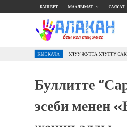
БАШ БЕТ
МААЛЫМАТ
САЯСАТ
КЫСКАЧА
УЛУУ ЖУТТА УЛУТТУ СА
АБДРАХМАНОВ
10 000 гостей насладились 
музыкальных фонтанов в Roya
Буллитте “Са
Аида САЛЯНОВА: "Кыргыз ш
президенти болуп шайланыш
жоопкерчилик!"
эсеби менен
Садыр ЖАПАРОВ: “Айтматов
үчүн, улуу көч уланышы үчүн 
“Китепкана түнγ-2026”: Пси
жеңип алды
менен жолугушууга келиңиз! 