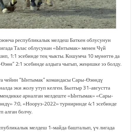
боюнча республикалык мелдеш Баткен облусунун
лигада Талас облусунан «Ынтымак» менен Чүй
ип, 1:1 эсебинде тең чыкты. Кошумча 10 мүнөттө да
Өзөн” 2:1 эсебинде алдыга чыгып, жеңишке ээ болду.
га чейин “Ынтымак” командасы Сары-Өзөндү
налда эки жолу утуп келген. Былтыр 31-августта
емендикке арналган мелдеште «Ынтымак» «Сары-
өндү» 7:0, «Нооруз-2022» турниринде 4:1 эсебинде
п алган болчу.
спубликалык мелдеш 1-майда башталып, үч лигада