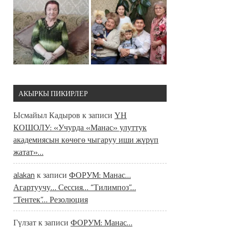
АКЫРКЫ ПИКИРЛЕР
Ысмайыл Кадыров
к записи
ҮН
КОШОЛУ: «Учурда «Манас» улуттук
академиясын көчөгө чыгаруу иши жүрүп
жатат»…
alakan
к записи
ФОРУМ: Манас…
Агартуучу… Сессия… “Тилимпоз”…
“Тентек”… Резолюция
Гүлзат
к записи
ФОРУМ: Манас…