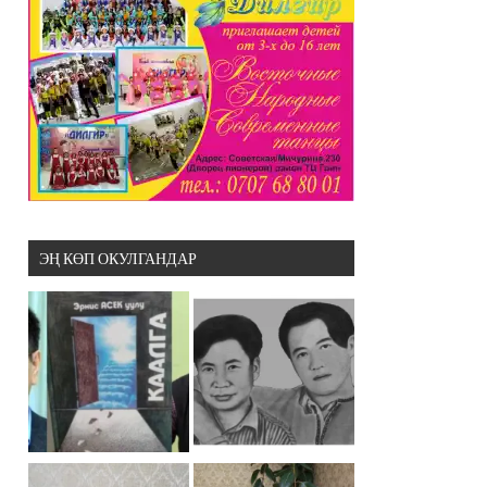
ЭҢ КӨП ОКУЛГАНДАР