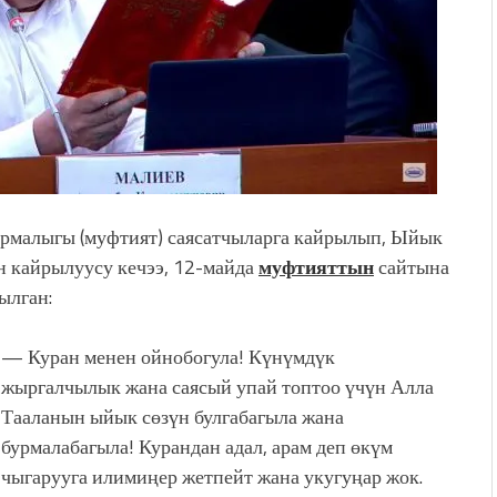
рмалыгы (муфтият) саясатчыларга кайрылып, Ыйык
н кайрылуусу кечээ, 12-майда
муфтияттын
сайтына
ылган:
— Куран менен ойнобогула! Күнүмдүк
жыргалчылык жана саясый упай топтоо үчүн Алла
Тааланын ыйык сөзүн булгабагыла жана
бурмалабагыла! Курандан адал, арам деп өкүм
чыгарууга илимиңер жетпейт жана укугуңар жок.