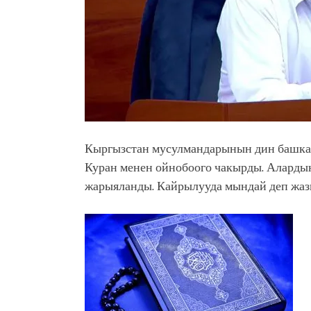
Кыргызстан мусулмандарынын дин башка
Куран менен ойнобоого чакырды. Аларды
жарыяланды. Кайрылууда мындай деп жаз