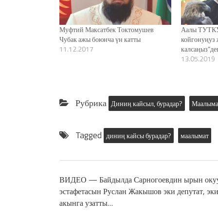
Муфтий Максатбек Токтомушев
Аалы ТУТКУ
Чубак ажы боюнча үн катты
койгонуңуз 
11.12.2017
калсаңыз”д
13.05.2019
Рубрика
Диниң кайсыл, бурадар?
Маалыма
Tagged
диниң кайсы бурадар?
маалымат
ВИДЕО — Байдылда Сарногоевдин ырын оку
эстафетасын Руслан Жакышов эки депутат, эк
акынга узатты…