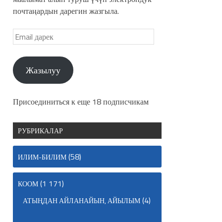
почтаңардын дарегин жазгыла.
Жазылуу
Присоединиться к еще 18 подписчикам
РУБРИКАЛАР
(58)
ИЛИМ-БИЛИМ
(1 171)
КООМ
(4)
АТЫҢДАН АЙЛАНАЙЫН, АЙЫЛЫМ