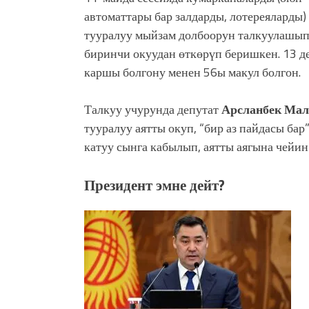
автоматтары бар залдарды, лотереяларды)
тууралуу мыйзам долбоорун талкуулашып,
биринчи окуудан өткөрүп беришкен. 13 д
каршы болгону менен 56ы макул болгон.
Талкуу учурунда депутат
Арсланбек Мал
тууралуу аятты окуп, “бир аз пайдасы бар
катуу сынга кабылып, аятты аягына чейин
Президент эмне дейт?