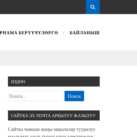
РНАМА БЕРҮҮЧҮЛӨРГӨ
БАЙЛАНЫШ
ИЗДӨӨ
САЙТКА ЭЛ. ПОЧТА АРКЫЛУУ ЖАЗЫЛУУ
Сайтка чыккан жаңы макалалар тууралуу
маалымат алып туруш үчүн электрондук