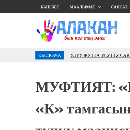
БАШ БЕТ
МААЛЫМАТ
САЯСАТ
КЫСКАЧА
УЛУУ ЖУТТА УЛУТТУ СА
АБДРАХМАНОВ
10 000 гостей насладились 
музыкальных фонтанов в Roya
МУФТИЯТ: «
Аида САЛЯНОВА: "Кыргыз ш
президенти болуп шайланыш
жоопкерчилик!"
«К» тамгасын
Садыр ЖАПАРОВ: “Айтматов
үчүн, улуу көч уланышы үчүн 
“Китепкана түнγ-2026”: Пси
түпкү маанис
менен жолугушууга келиңиз! 