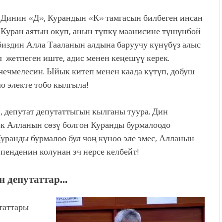
Динин «Д», Курандын «К» тамгасын билбеген инсан
Куран аятын окуп, анын түпкү маанисине түшүнбөй
биздин Алла Тааланын алдына баруучу күнүбүз алыс
 жетпеген иште, адис менен кеңешүү керек.
 чечмелесин. Ыйык китеп менен каада күтүп, добуш
о электе тобо кылгыла!
, депутат депутаттыгын кылганы туура. Дин
ок Алланын сөзү болгон Куранды бурмалоодо
уранды бурмалоо бул чоң күнөө эле эмес, Алланын
 пенденин колунан эч нерсе келбейт!
н депутаттар…
таттары