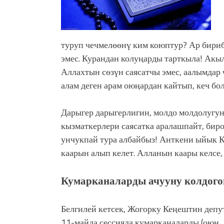
туруп чечмелөөнү ким коюптур? Ар бири
эмес. Курандан колуңарды тарткыла! Акыл
Аллахтын сөзүн саясатчы эмес, аалымдар
алам деген арам оюңардан кайтып, кеч бол
Дарыгер дарыгерлигин, молдо молдолугун
кызматкерлери саясатка аралашпайт, бир
унчукпай тура албайбыз! Анткени ыйык К
каарын алып келет. Алланын каары келсе,
Кумарканаларды ачууну колдого
Белгилей кетсек, Жогорку Кеңештин депу
11-майда сессияда кумарканаларды (оюн