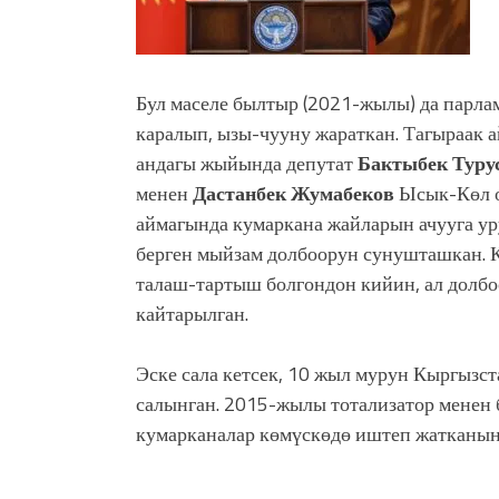
Бул маселе былтыр (2021-жылы) да парла
каралып, ызы-чууну жараткан. Тагыраак а
андагы жыйында депутат
Бактыбек Туру
менен
Дастанбек Жумабеков
Ысык-Көл 
аймагында кумаркана жайларын ачууга ур
берген мыйзам долбоорун сунушташкан. 
талаш-тартыш болгондон кийин, ал долбо
кайтарылган.
Эске сала кетсек, 10 жыл мурун Кыргыз
салынган. 2015-жылы тотализатор менен 
кумарканалар көмүскөдө иштеп жатканын 