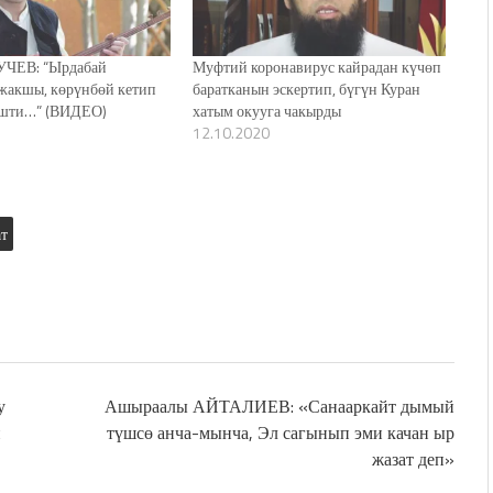
ЧЕВ: “Ырдабай
Муфтий коронавирус кайрадан күчөп
жакшы, көрүнбөй кетип
баратканын эскертип, бүгүн Куран
ешти…” (ВИДЕО)
хатым окууга чакырды
12.10.2020
т
у
Ашыраалы АЙТАЛИЕВ: «Санааркайт дымый
и
түшсө анча-мынча, Эл сагынып эми качан ыр
жазат деп»