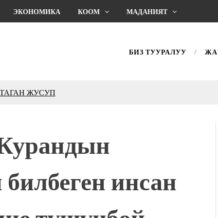
ЭКОНОМИКА
КООМ
МАДАНИЯТ
БИЗ ТУУРАЛУУ
ЖА
КТАГАН ЖУСУП
впечатляющим шоу
l Central Park
Курандын
ахмат союзунун
ым сыймык жана чоң
 билбеген инсан
дой адабият алпы чыгыш
журнал сөзсүз керек!”
холог Мээрим Мураталиева
ине түшүнбөй
(Дарек. Видео)