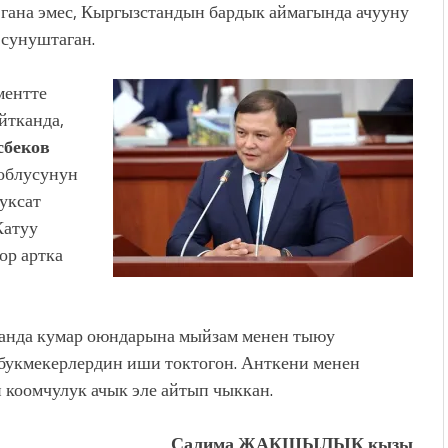
гана эмес, Кыргызстандын бардык аймагында ачууну
сунуштаган.
ментте
йтканда,
сбеков
облусунун
уксат
Катуу
ор артка
станда кумар оюндарына мыйзам менен тыюу
букмекерлердин иши токтогон. Анткени менен
коомчулук ачык эле айтып чыккан.
Салима ЖАКШЫЛЫК кызы