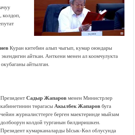
 ачуу
 колдоп,
епутат
иев
Куран китебин алып чыгып, кумар оюндары
” экендигин айткан. Анткени менен ал коомчулукта
 окубаганы айтылган.
Президент
Садыр Жапаров
менен Министрлер
кабинетинин төрагасы
Акылбек Жапаров
буга
чейин журналисттерге берген маектеринде мыйзам
долбоорун колдой турганын билдиришкен.
Президент кумарканаларды Ысык-Көл облусунда