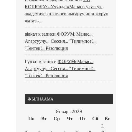
КОШОЛУ: «Учурда «Манас» улуттук
академиясын көчөгө чыгаруу иши жүрүп
жатат»…
alakan
к записи
ФОРУМ: Манас…
Агартуучу… Сессия… “Тилимпоз”…
“Тентек”… Резолюция
Гүлзат
к записи
ФОРУМ: Манас…
Агартуучу… Сессия… “Тилимпоз”…
“Тентек”… Резолюция
ЖЫЛНААМА
Январь 2023
Пн
Вт
Ср
Чт
Пт
Сб
Вс
1