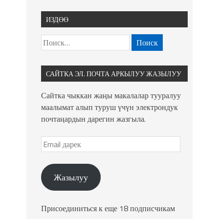
ИЗДӨӨ
САЙТКА ЭЛ. ПОЧТА АРКЫЛУУ ЖАЗЫЛУУ
Сайтка чыккан жаңы макалалар тууралуу
маалымат алып туруш үчүн электрондук
почтаңардын дарегин жазгыла.
Жазылуу
Присоединиться к еще 18 подписчикам