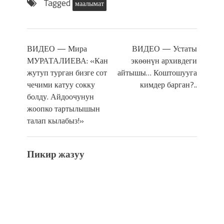
Tagged
маалымат
ВИДЕО — Мира
ВИДЕО — Устаты
МУРАТАЛИЕВА: «Кан
экөөнүн архивдеги
жутуп турган бизге сот
айтышы… Коштошууга
чечими катуу сокку
кимдер барган?..
болду. Айдоочунун
жоопко тартылышын
талап кылабыз!»
Пикир жазуу