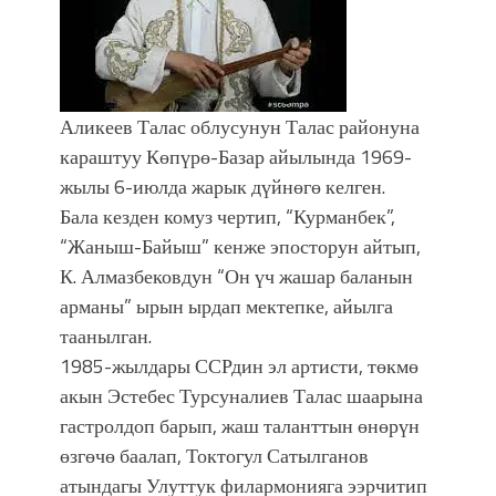
болмок”
Аликеев Талас облусунун Талас районуна
караштуу Көпүрө-Базар айылында 1969-
жылы 6-июлда жарык дүйнөгө келген.
Бала кезден комуз чертип, “Курманбек”,
“Жаныш-Байыш” кенже эпосторун айтып,
К. Алмазбековдун “Он үч жашар баланын
арманы” ырын ырдап мектепке, айылга
таанылган.
1985-жылдары ССРдин эл артисти, төкмө
акын Эстебес Турсуналиев Талас шаарына
гастролдоп барып, жаш таланттын өнөрүн
өзгөчө баалап, Токтогул Сатылганов
атындагы Улуттук филармонияга ээрчитип