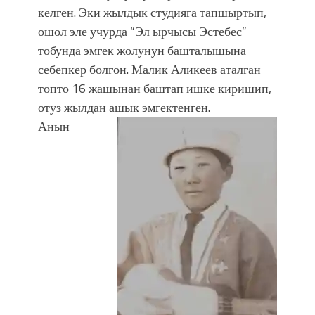
келген. Эки жылдык студияга тапшыртып,
ошол эле учурда “Эл ырчысы Эстебес”
тобунда эмгек жолунун башталышына
себепкер болгон. Малик Аликеев аталган
топто 16 жашынан баштап ишке киришип,
отуз жылдан ашык эмгектенген.
Анын