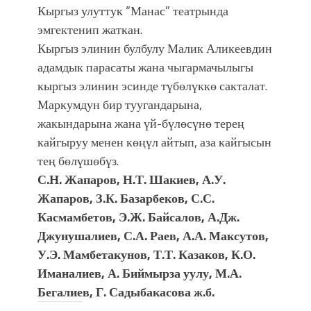
Кыргыз улуттук “Манас” театрында
эмгектенип жаткан.
Кыргыз элинин булбулу Малик Аликеевдин
адамдык парасаты жана чыгармачылыгы
кыргыз элинин эсинде түбөлүккө сакталат.
Маркумдун бир туугандарына,
жакындарына жана үй-бүлөсүнө терең
кайгыруу менен көңүл айтып, аза кайгысын
тең бөлүшөбүз.
С.Н. Жапаров, Н.Т. Шакиев, А.У.
Жапаров, З.К. Базарбеков, С.С.
Касмамбетов, Э.Ж. Байсалов, А.Дж.
Джунушалиев, С.А. Раев, А.А. Максутов,
У.Э. Мамбетакунов, Т.Т. Казаков,
К.О.
Иманалиев, А. Биймырза уулу, М.А.
Бегалиев, Г. Садыбакасова ж.б.