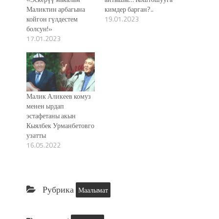
Маликтин арбагына
кимдер барган?..
койгон гүлдестем
19.01.2023
болсун!»
17.01.2023
Малик Аликеев комуз
менен ырдап
эстафетаны акын
Кыялбек Урманбетовго
узатты
16.05.2022
Рубрика
Маалымат