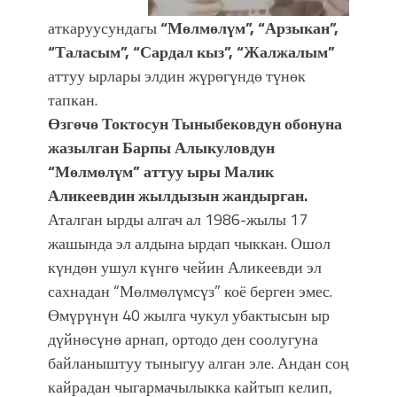
аткаруусундагы
“Мөлмөлүм”, “Арзыкан”,
“Таласым”, “Сардал кыз”, “Жалжалым”
аттуу ырлары элдин жүрөгүндө түнөк
тапкан.
Өзгөчө Токтосун Тыныбековдун обонуна
жазылган Барпы Алыкуловдун
“Мөлмөлүм” аттуу ыры Малик
Аликеевдин жылдызын жандырган.
Аталган ырды алгач ал 1986-жылы 17
жашында эл алдына ырдап чыккан. Ошол
күндөн ушул күнгө чейин Аликеевди эл
сахнадан “Мөлмөлүмсүз” коё берген эмес.
Өмүрүнүн 40 жылга чукул убактысын ыр
дүйнөсүнө арнап, ортодо ден соолугуна
байланыштуу тыныгуу алган эле. Андан соң
кайрадан чыгармачылыкка кайтып келип,