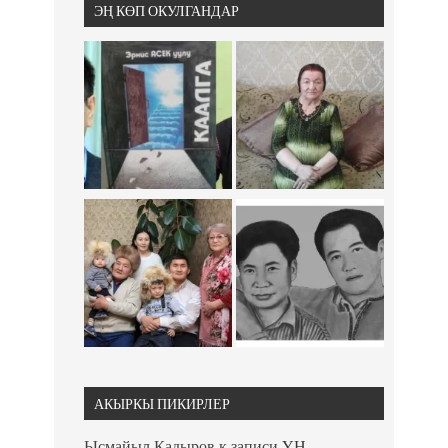
ЭҢ КӨП ОКУЛГАНДАР
АКЫРКЫ ПИКИРЛЕР
Ысмайыл Кадыров
к записи
ҮН