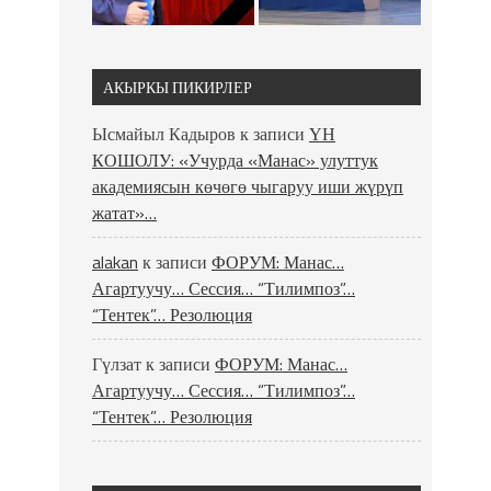
АКЫРКЫ ПИКИРЛЕР
Ысмайыл Кадыров
к записи
ҮН
КОШОЛУ: «Учурда «Манас» улуттук
академиясын көчөгө чыгаруу иши жүрүп
жатат»…
alakan
к записи
ФОРУМ: Манас…
Агартуучу… Сессия… “Тилимпоз”…
“Тентек”… Резолюция
Гүлзат
к записи
ФОРУМ: Манас…
Агартуучу… Сессия… “Тилимпоз”…
“Тентек”… Резолюция