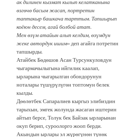
ак дилинен кызмат кылып келатканына
өзгөчө басым жасап, портретин
таптакыр башкача тарттым. Тапшырып
коёюн десем, агай болбой атат.
Мен өзүм атайын алып келдим, өзүмдүн
жеке автордук ишим
» деп агайга потретин
тапшырды.
Атайбек Бөдөшов Асан Турсункуловдун
чыгармачылыгына ийгилик каалап,
ырларына чыгарылган обондорунун
ноталары түшүрүлүгөн топтомун белек
кылды.
Дөөлөтбек Сапаралиев кыргыз элибиздин
тарыхын, эмгек жолунда жасаган иштерин
айтып берсе, Толук бек Байзак ырларынан
окуп берип, суроолорго жооп берди.
Акындын ырлары эл жүрөгүнөн түнөк