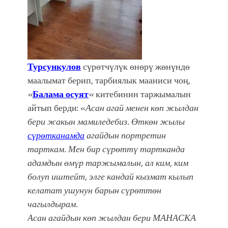
Турсункулов
сүрөтчүлүк өнөрү жөнүндө
маалымат берип, тарбиялык мааниси чоң,
«
Балама осуят
«
китебинин таржымалын
айтып берди: «
Асан агай менен көп жылдан
бери жакын мамиледебиз. Өткөн жылы
сүрөтканамда
агайдын портретин
тарткам. Мен бир сүрөттү тартканда
адамдын өмүр таржымалын, ал ким, ким
болуп иштейт, элге кандай кызмат кылып
келатат ушунун барын сүрөттөн
чагылдырам.
Асан агайдын көп жылдан бери МАНАСКА