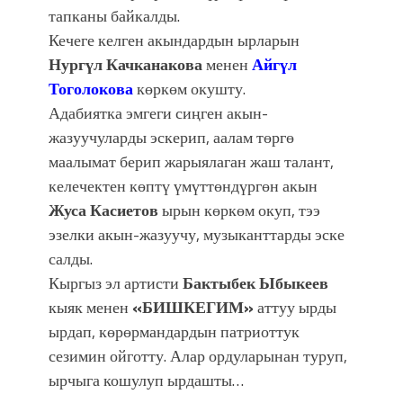
тапканы байкалды.
Кечеге келген акындардын ырларын
Нургүл Качканакова
менен
Айгүл
Тоголокова
көркөм окушту.
Адабиятка эмгеги сиңген акын-
жазуучуларды эскерип, аалам төргө
маалымат берип жарыялаган жаш талант,
келечектен көптү үмүттөндүргөн акын
Жуса Касиетов
ырын көркөм окуп, тээ
эзелки акын-жазуучу, музыканттарды эске
салды.
Кыргыз эл артисти
Бактыбек Ыбыкеев
кыяк менен
«БИШКЕГИМ»
аттуу ырды
ырдап, көрөрмандардын патриоттук
сезимин ойготту. Алар ордуларынан туруп,
ырчыга кошулуп ырдашты…