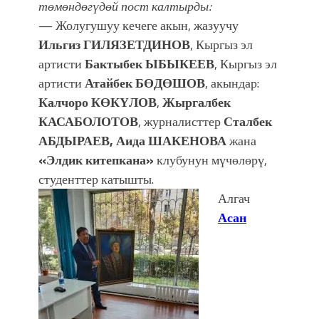
төмөндөгүдөй пост калтырды:
— Жолугушуу кечеге акын, жазуучу
Ильгиз ГИЛЯЗЕТДИНОВ
, Кыргыз эл
артисти
Бактыбек ЫБЫКЕЕВ
, Кыргыз эл
артисти
Атайбек БӨДӨШОВ
, акындар:
Калчоро КӨКҮЛОВ
,
Жыргалбек
КАСАБОЛОТОВ
, журналисттер
Сталбек
АБДЫРАЕВ, Аида ШАКЕНОВА
жана
«Элдик китепкана»
клубунун мүчөлөрү,
студенттер катышты.
Алгач
Асан