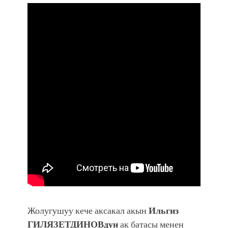
Жолугушуу кече аксакал акын
Ильгиз
ГИЛЯЗЕТДИНОВдун
ак батасы менен