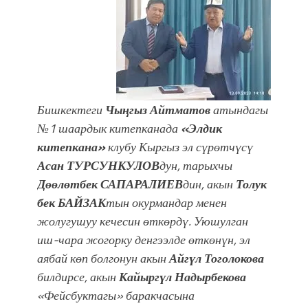
болмок”
Бишкектеги
Чыңгыз Айтматов
атындагы
№1 шаардык китепканада
«Элдик
китепкана»
клубу Кыргыз эл сүрөтчүсү
Асан ТУРСУНКУЛОВ
дун, тарыхчы
Дөөлөтбек САПАРАЛИЕВ
дин, акын
Толук
бек БАЙЗАК
тын окурмандар менен
жолугушуу кечесин өткөрдү. Уюшулган
иш-чара жогорку денгээлде өткөнүн, эл
аябай көп болгонун акын
Айгүл Тоголокова
билдирсе, акын
Кайыргүл Надырбекова
«Фейсбуктагы» баракчасына