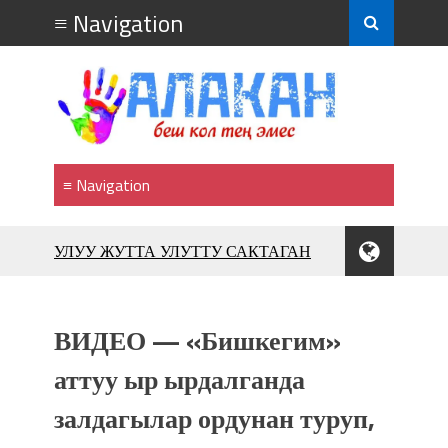
УЛУУ ЖУТТА УЛУТТУ САКТАГАН
ЖУСУП АБДРАХМАНОВ
10 000 гостей насладились
впечатляющим шоу музыкальных
ВИДЕО — «Бишкегим»
фонтанов в Royal Central Park
Аида САЛЯНОВА: "Кыргыз шахмат
аттуу ыр ырдалганда
союзунун президенти болуп
залдагылар ордунан туруп,
шайланышым сыймык жана чоң
жоопкерчилик!"