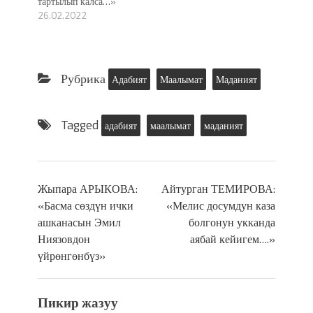
тартылып калса…»
26.02.2022
Рубрика
Адабият
Маалымат
Маданият
Tagged
адабият
маалымат
маданият
Жыпара АРЫКОВА:
Айтурган ТЕМИРОВА:
«Басма сөздүн ички
«Мелис досумдун каза
ашканасын Эмил
болгонун укканда
Ниязовдон
аябай кейигем….»
үйрөнгөнбүз»
Пикир жазуу