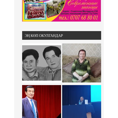
ЭҢ КӨП ОКУЛГАНДАР