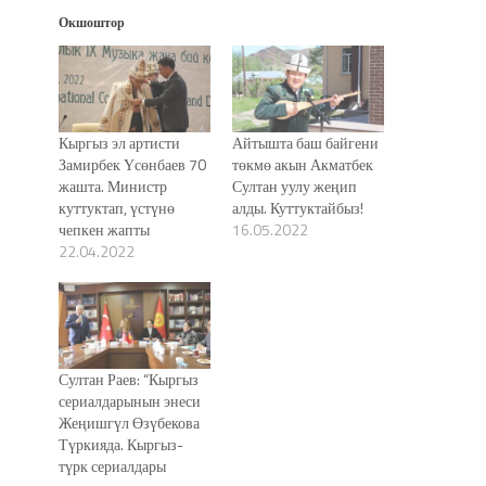
Окшоштор
Кыргыз эл артисти
Айтышта баш байгени
Замирбек Үсөнбаев 70
төкмө акын Акматбек
жашта. Министр
Султан уулу жеңип
куттуктап, үстүнө
алды. Куттуктайбыз!
чепкен жапты
16.05.2022
22.04.2022
Султан Раев: “Кыргыз
сериалдарынын энеси
Жеңишгүл Өзүбекова
Түркияда. Кыргыз-
түрк сериалдары