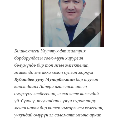
фонтанды көрүү үчүн Royal Central
Park'ка 30 миң адам чогулду
Бишкектеги
Улуттук фтизиатрия
борборундагы сөөк-муун хирургия
бөлүмүндө бир топ жыл эмгектенип,
жакында эле акка моюн сунган маркум
Кубатбек уулу Мунарбектин
бир тууган
карындашы Айпери агасынын атын
өчүргүсү келбегенин, элеси эсте калгыдай
үй-бүлөсү, туугандары үчүн сүрөттөрү
менен чакан бир китеп чыгаргысы келгенин,
учкундай өмүрүн эл саламаттыгына арнап