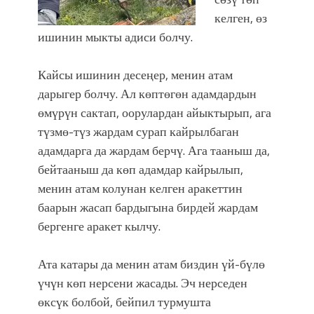
келген, өз
ишинин мыкты адиси болчу.
Кайсы ишинин десеңер, менин атам
дарыгер болчу. Ал көптөгөн адамдардын
өмүрүн сактап, оорулардан айыктырып, ага
түзмө-түз жардам сурап кайрылбаган
адамдарга да жардам берчү. Ага тааныш да,
бейтааныш да көп адамдар кайрылып,
менин атам колунан келген аракеттин
баарын жасап бардыгына бирдей жардам
бергенге аракет кылчу.
Ата катары да менин атам биздин үй-бүлө
үчүн көп нерсени жасады. Эч нерседен
өксүк болбой, бейпил турмушта