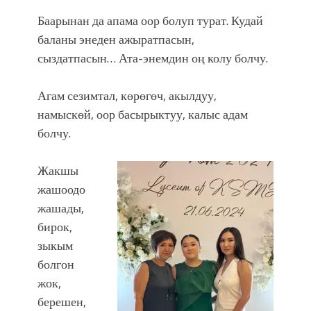
Баарынан да апама оор болуп турат. Кудай
баланы энеден ажыратпасын,
сыздатпасын… Ата-энемдин оң колу болчу.
Агам сезимтал, көрөгөч, акылдуу,
намыскөй, оор басырыктуу, калыс адам
болчу.
Жакшы
жашоодо
жашады,
бирок,
зыкым
болгон
жок,
берешен,