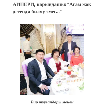
АЙПЕРИ, карындашы: “Агам жок
дегенди билчү эмес…”
Бир туугандары менен