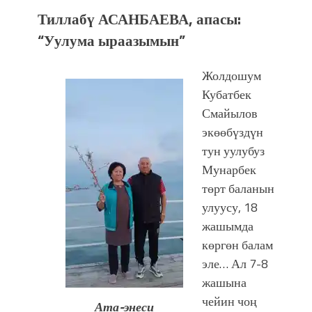
Тиллабү
А
САНБАЕВА, апасы:
“Уулума ыраазымын”
Жолдошум
Кубатбек
Смайылов
экөөбүздүн
тун уулубуз
Мунарбек
төрт баланын
улуусу, 18
жашымда
көргөн балам
эле… Ал 7-8
жашына
чейин чоң
Ата-энеси