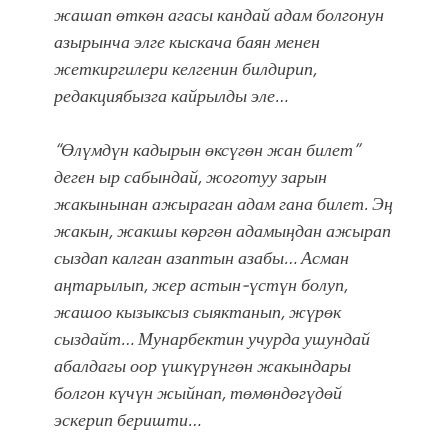
жашап өткөн агасы кандай адам болгонун
азырынча элге кыскача баян менен
жеткиргилери келгенин билдирип,
редакциябызга кайрылды эле…
“
Өлүмдүн
кадыры
н өксүгөн жан билет”
деген ыр сабындай,
жоготуу зарын
жакынынан ажыраган адам гана билет.
Эң
жакын, жакшы көргөн адамыңдан ажырап
сыздап калган азаптын азабы… А
сман
аңтарылып, жер астын-үстүн болуп
,
жашоо кызыксыз сыяктанып, жүрөк
сыздайт… Мунарбектин учурда ушундай
абалдагы о
ор үшкүрүнгөн жакындары
болгон күчүн жыйнап, төмөндөгүдөй
эскерип беришти…