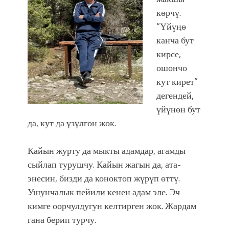
көрчү.
“Үйүңө
канча бут
кирсе,
ошончо
кут кирет”
дегендей,
үйүнөн бут
да, кут да үзүлгөн жок.
Кайын журту да мыкты адамдар, агамды
сыйлап турушчу. Кайын жагын да, ата-
энесин, бизди да коноктоп жүрүп өттү.
Ушунчалык пейили кенен адам эле. Эч
кимге оорчулдугун келтирген жок. Жардам
гана берип турчу.