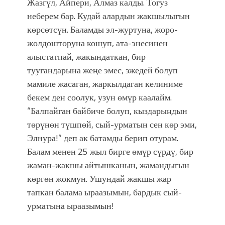
Жазгүл, Айпери, Алмаз калды. Тогуз
неберем бар. Кудай алардын жакшылыгын
көрсөтсүн. Баламды эл-журтуна, жоро-
жолдошторуна кошуп, ата-энесинен
алыстатпай, жакындаткан, бир
туугандарына жеңе эмес, эжедей болуп
мамиле жасаган, жаркылдаган келиниме
бекем ден соолук, узун өмүр каалайм.
“Балпайган байбиче болуп, кыздарыңдын
төрүнөн түшпөй, сый-урматын сен көр эми,
Элнура!” деп ак батамды берип отурам.
Балам менен 25 жыл бирге өмүр сүрдү, бир
жаман-жакшы айтышканын, жамандыгын
көргөн жокмун. Ушундай жакшы жар
тапкан балама ыраазымын, бардык сый-
урматына ыраазымын!