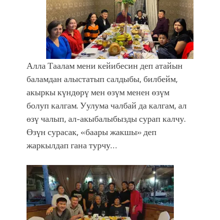
Алла Таалам мени кейибесин деп атайын
баламдан алыстатып салдыбы, билбейм,
акыркы күндөрү мен өзүм менен өзүм
болуп калгам. Уулума чалбай да калгам, ал
өзү чалып, ал-акыбалыбызды сурап калчу.
Өзүн сурасак, «баары жакшы» деп
жаркылдап гана турчу…