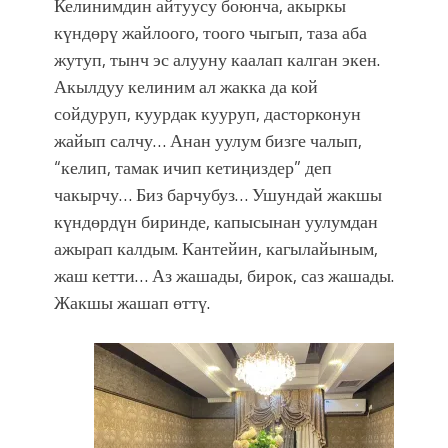
Келинимдин айтуусу боюнча, акыркы
күндөрү жайлоого, тоого чыгып, таза аба
жутуп, тынч эс алууну каалап калган экен.
Акылдуу келиним ал жакка да кой
сойдуруп, куурдак кууруп, дасторконун
жайып салчу… Анан уулум бизге чалып,
“келип, тамак ичип кетиңиздер” деп
чакырчу… Биз барчубуз… Ушундай жакшы
күндөрдүн биринде, капысынан уулумдан
ажырап калдым. Кантейин, кагылайыным,
жаш кетти… Аз жашады, бирок, саз жашады.
Жакшы жашап өттү.