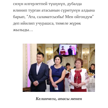
сөзүн илгерлетпей түшүнүп, дубалда
илинип турган атасынын сүрөтүнүн алдына
барып, “Ата, саламатсызбы! Мен ойгондум”
деп ийилип учурашса, тимеле жүрөк
жылыды….
Келинчеги, апасы менен