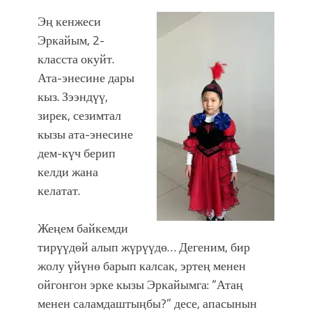
Эң кенжеси
Эркайым, 2-
класста окуйт.
Ата-энесине дары
кыз. Зээндүү,
зирек, сезимтал
кызы ата-энесине
дем-күч берип
келди жана
келатат.
Жеңем байкемди
тирүүдөй алып жүрүүдө… Дегеним, бир
жолу үйүнө барып калсак, эртең менен
ойгонгон эрке кызы Эркайымга: “Атаң
менен саламдаштыңбы?” десе, апасынын