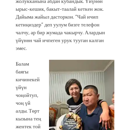
жолукканына абдан кубандык. Үйүнөн
ырыс-кешик, бакыт-таалай кеткен жок.
Дайыма жайыл дасторкон. “Чай ичип
кетиңиздер” деп уулум бизге телефон
чалчу, ар бир жумада чакырчу. Алардын
үйүнөн чай ичпеген урук тууган калган
эмес.
Балам
баягы
кичинекей
үйүн
чоңойтуп,
чоң үй
алды. Төрт
кызына тең
жентек той