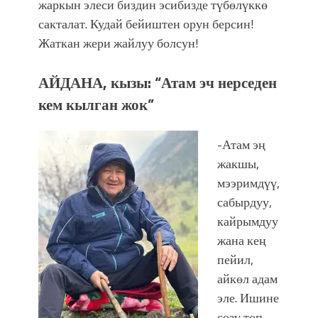
жаркын элеси биздин эсибизде түбөлүккө
сакталат. Кудай бейиштен орун берсин!
Жаткан жери жайлуу болсун!
АЙДАНА, кызы: “Атам эч нерседен
кем кылган жок”
-Атам эң
жакшы,
мээримдүү,
сабырдуу,
кайрымдуу
жана кең
пейил,
айкөл адам
эле. Ишине
сөзү төп