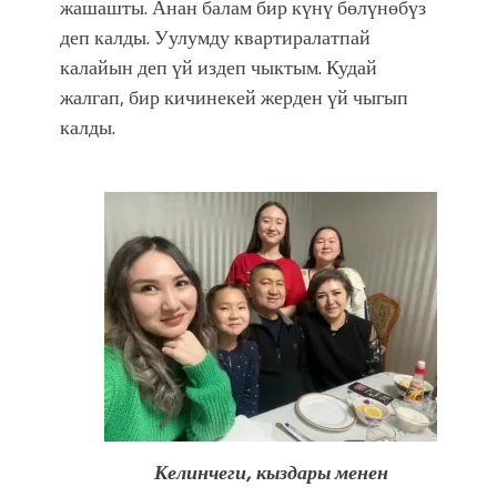
жашашты. Анан балам бир күнү бөлүнөбүз
деп калды. Уулумду квартиралатпай
калайын деп үй издеп чыктым. Кудай
жалгап, бир кичинекей жерден үй чыгып
калды.
Келинчеги, кыздары менен