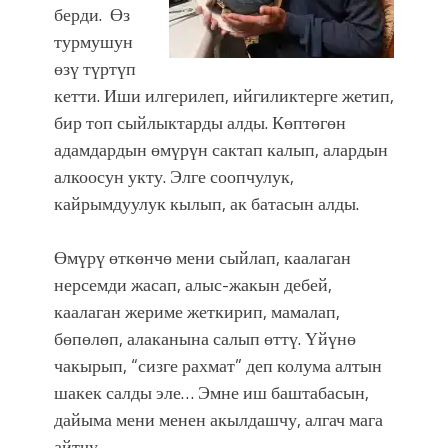
берди. Өз
турмушун
өзү түртүп
кетти. Иши илгерилеп, ийгиликтерге жетип,
бир топ сыйлыктарды алды. Көптөгөн
адамдардын өмүрүн сактап калып, алардын
алкоосун укту. Элге соопчулук,
кайрымдуулук кылып, ак батасын алды.
Өмүрү өткөнчө мени сыйлап, каалаган
нерсемди жасап, алыс-жакын дебей,
каалаган жериме жеткирип, мамалап,
бөпөлөп, алаканына салып өттү. Үйүнө
чакырып, “сизге рахмат” деп колума алтын
шакек салды эле… Эмне иш баштабасын,
дайыма мени менен акылдашчу, алгач мага
айтчу.