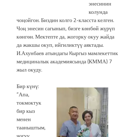
энесинин
колунда
чоңойгон. Биздин колго 2-класста келген.
Чоң энесин сагынып, бизге көнбөй жүрүп
көнгөн. Мектепте да, жогорку окуу жайда
да жакшы окуп, ийгиликтүү аяктады.
И.Ахунбаев атындагы Kыргыз мамлекеттик
медициналык академиясында (КММА) 7
жыл окуду.
Бир күнү:
“Апа,
токмоктук
бир кыз
менен
тааныштым,
чогуу