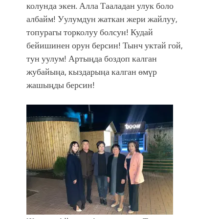
колунда экен. Алла Тааладан улук боло
албайм! Уулумдун жаткан жери жайлуу,
топурагы торколуу болсун! Кудай
бейишинен орун берсин! Тынч уктай гой,
тун уулум! Артыңда боздоп калган
жубайыңа, кыздарыңа калган өмүр
жашыңды берсин!