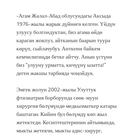
-Агам Жалал-Абад облусундагы Аксыда
1976-жылы жарык дүйнөгө келген. Үйдүн
улуусу болгондуктан, биз агама өйдө
караган жокпуз, айтканын баарын туура
көрүп, сыйлачубуз. Анткени байкем
кемчилигиңди бетке айтчу. Анын үстүнө
биз “улууну урматта, кичүүнү ызатта!”
деген жакшы тарбияда чоңойдук.
Эмгек жолун 2002-жылы Улуттук
фтизиатрия борборунда сөөк-муун
хирургия бөлүмүндө медкызматкер катары
баштаган. Кийин бул бөлүмдү көп жыл
жетектеди. Кесиптештеринин айтымында,
мыкты жетекчи, мыкты адис-хирург,