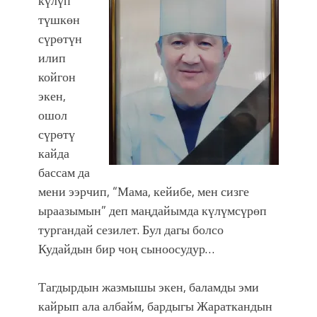
күлүп
түшкөн
сүрөтүн
илип
койгон
экен,
ошол
сүрөтү
кайда
бассам да
мени ээрчип, “Мама, кейибе, мен сизге
ыраазымын” деп маңдайымда күлүмсүрөп
тургандай сезилет. Бул дагы болсо
Кудайдын бир чоң сыноосудур…
Тагдырдын жазмышы экен, баламды эми
кайрып ала албайм, бардыгы Жараткандын