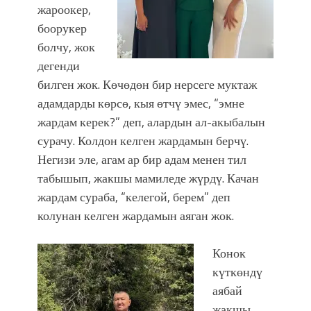
жароокер,
боорукер
болчу, жок
дегенди
билген жок. Көчөдөн бир нерсеге муктаж
адамдарды көрсө, кыя өтчү эмес, “эмне
жардам керек?” деп, алардын ал-акыбалын
сурачу. Колдон келген жардамын берчү.
Негизи эле, агам ар бир адам менен тил
табышып, жакшы мамиледе жүрдү. Качан
жардам сураба, “келегой, берем” деп
колунан келген жардамын аяган жок.
Конок
күткөндү
аябай
жакшы