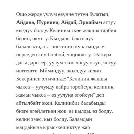
Ошо жерде уулум өзүнчө түтүн булатып,
Айдана, Нурияна, Айдай, Эркайым
аттуу
кыздуу болду. Келиним экөө жакшы тарбия
берип, окутту. Кыздары бактылуу
балалыкта, ата-энесинин кучагында эч
нерседен кем болбой, чоңоюшту. Элнура
дагы дарыгер, уулум экөө чогуу окуп, чогуу
иштешти. Ыймандуу, акылдуу келин.
Бекеринен эл ичинде: “Келиниң жакшы
чыкса – уулуңду кайра төрөйсүң, келиниң
жаман чыкса – өз уулуңа өгөйсүң” деп
айтылбайт экен. Келинибиз балабызды
бизге өгөйлөткөн жок, өз кылды, өз болду,
келин эмес, кыз болду. Баламдын
маңдайына ырыс-кешиктүү жар