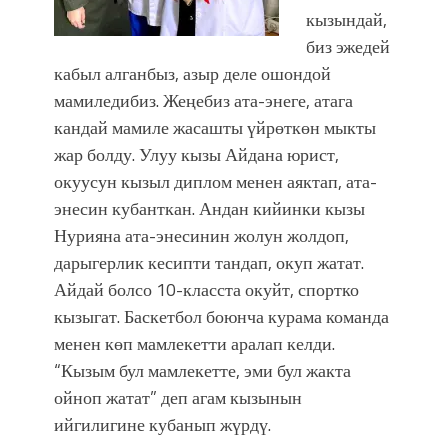
кызындай,
биз эжедей
кабыл алганбыз, азыр деле ошондой
мамиледибиз. Жеңебиз ата-энеге, атага
кандай мамиле жасашты үйрөткөн мыкты
жар болду. Улуу кызы Айдана юрист,
окуусун кызыл диплом менен аяктап, ата-
энесин кубанткан. Андан кийинки кызы
Нурияна ата-энесинин жолун жолдоп,
дарыгерлик кесипти тандап, окуп жатат.
Айдай болсо 10-класста окуйт, спортко
кызыгат. Баскетбол боюнча курама команда
менен көп мамлекетти аралап келди.
“Кызым бул мамлекетте, эми бул жакта
ойноп жатат” деп агам кызынын
ийгилигине кубанып жүрдү.