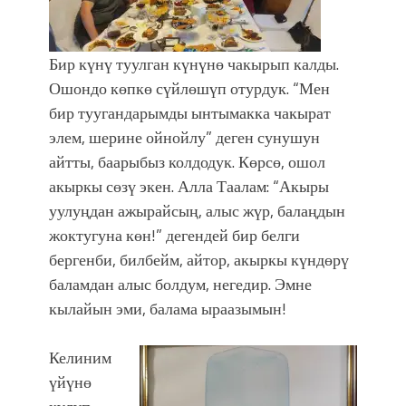
Бир күнү туулган күнүнө чакырып калды.
Ошондо көпкө сүйлөшүп отурдук. “Мен
бир туугандарымды ынтымакка чакырат
элем, шерине ойнойлу” деген сунушун
айтты, баарыбыз колдодук. Көрсө, ошол
акыркы сөзү экен. Алла Таалам: “Акыры
уулуңдан ажырайсың, алыс жүр, балаңдын
жоктугуна көн!” дегендей бир белги
бергенби, билбейм, айтор, акыркы күндөрү
баламдан алыс болдум, негедир. Эмне
кылайын эми, балама ыраазымын!
Келиним
үйүнө