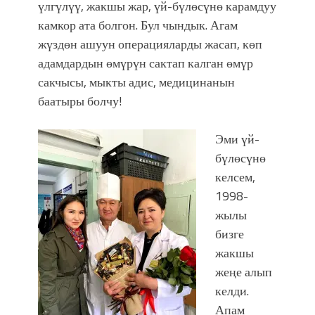
үлгүлүү, жакшы жар, үй-бүлөсүнө карамдуу
камкор ата болгон. Бул чындык. Агам
жүздөн ашуун операцияларды жасап, көп
адамдардын өмүрүн сактап калган өмүр
сакчысы, мыкты адис, медицинанын
баатыры болчу!
Эми үй-
бүлөсүнө
келсем,
1998-
жылы
бизге
жакшы
жеңе алып
келди.
Апам