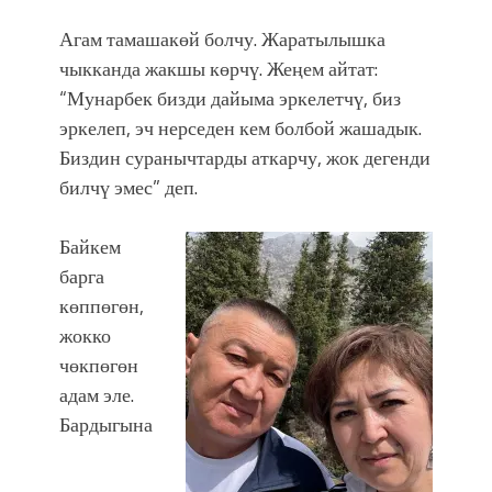
Агам тамашакөй болчу. Жаратылышка
чыкканда жакшы көрчү. Жеңем айтат:
“Мунарбек бизди дайыма эркелетчү, биз
эркелеп, эч нерседен кем болбой жашадык.
Биздин суранычтарды аткарчу, жок дегенди
билчү эмес” деп.
Байкем
барга
көппөгөн,
жокко
чөкпөгөн
адам эле.
Бардыгына