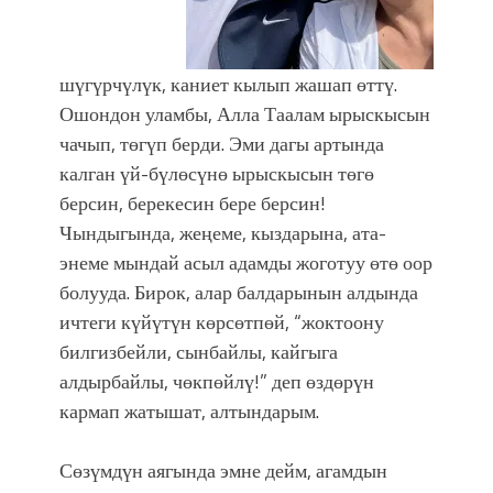
шүгүрчүлүк, каниет кылып жашап өттү.
Ошондон уламбы, Алла Таалам ырыскысын
чачып, төгүп берди. Эми дагы артында
калган үй-бүлөсүнө ырыскысын төгө
берсин, берекесин бере берсин!
Чындыгында, жеңеме, кыздарына, ата-
энеме мындай асыл адамды жоготуу өтө оор
болууда. Бирок, алар балдарынын алдында
ичтеги күйүтүн көрсөтпөй, “жоктоону
билгизбейли, сынбайлы, кайгыга
алдырбайлы, чөкпөйлү!” деп өздөрүн
кармап жатышат, алтындарым.
Сөзүмдүн аягында эмне дейм, агамдын