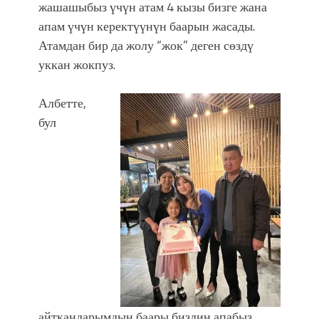
жашашыбыз үчүн атам 4 кызы бизге жана
апам үчүн керектүүнүн баарын жасады.
Атамдан бир да жолу “жок” деген сөздү
уккан жокпуз.
Албетте,
бул
айткандарымдын баары биздин апабыз