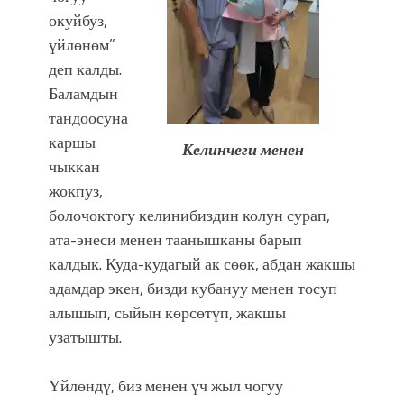
окуйбуз,
үйлөнөм”
деп калды.
Баламдын
тандоосуна
каршы
Келинчеги менен
чыккан
жокпуз,
болочоктогу келинибиздин колун сурап,
ата-энеси менен таанышканы барып
калдык. Куда-кудагый ак сөөк, абдан жакшы
адамдар экен, бизди кубануу менен тосуп
алышып, сыйын көрсөтүп, жакшы
узатышты.
Үйлөндү, биз менен үч жыл чогуу