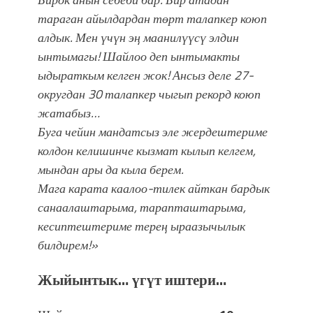
тараган айылдардан төрт талапкер коюп
алдык. Мен үчүн эң маанилүүсү элдин
ынтымагы! Шайлоо деп ынтымакты
ыдыраткым келген жок! Ансыз деле 27-
округдан 30 талапкер чыгып рекорд коюп
жатабыз…
Буга чейин мандатсыз эле жердештериме
колдон келишинче кызмат кылып келгем,
мындан ары да кыла берем.
Мага карата каалоо-тилек айткан бардык
санаалаштарыма, тарапташтарыма,
кесиптештериме терең ыраазычылык
билдирем!»
Жыйынтык…
үгүт иштери…