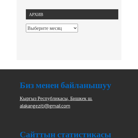
АРХИВ
Биз менен байланышуу
Кыргыз Республикасы, Бишкек ш.
alakangeziti@gmail.com
Сайттын статистикасы