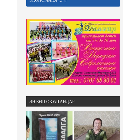
ЭҢ КӨП ОКУЛГАНДАР