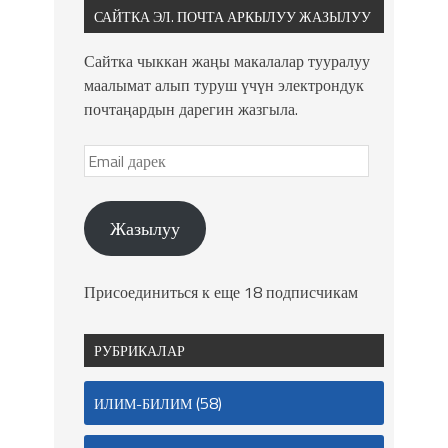
САЙТКА ЭЛ. ПОЧТА АРКЫЛУУ ЖАЗЫЛУУ
Сайтка чыккан жаңы макалалар тууралуу
маалымат алып туруш үчүн электрондук
почтаңардын дарегин жазгыла.
Жазылуу
Присоединиться к еще 18 подписчикам
РУБРИКАЛАР
(58)
ИЛИМ-БИЛИМ