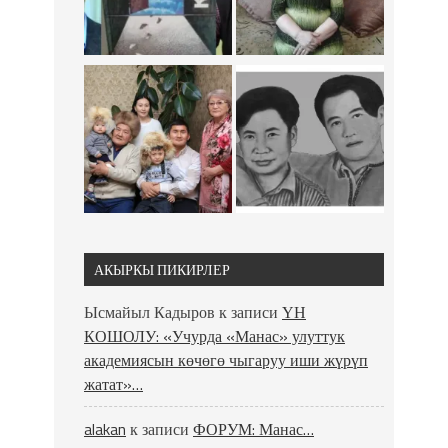
АКЫРКЫ ПИКИРЛЕР
Ысмайыл Кадыров
к записи
ҮН
КОШОЛУ: «Учурда «Манас» улуттук
академиясын көчөгө чыгаруу иши жүрүп
жатат»…
alakan
к записи
ФОРУМ: Манас…