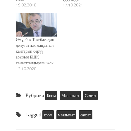
19.02.2018
17.10.2021
Өмүрбек Текебаевдин
депутаттык мандатын
кайтарып берүү
арызын БШК
канааттандырган жок
12.10.2020
Рубрика
Коом
Маалымат
Саясат
Tagged
коом
маалымат
саясат