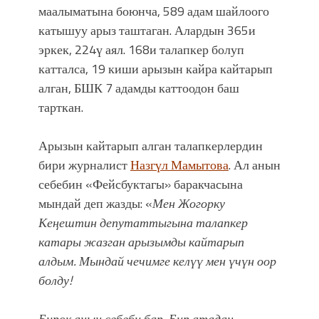
маалыматына боюнча, 589 адам шайлоого
катышуу арыз таштаган. Алардын 365и
эркек, 224ү аял. 168и талапкер болуп
катталса, 19 киши арызын кайра кайтарып
алган, БШК 7 адамды каттоодон баш
тарткан.
Арызын кайтарып алган талапкерлердин
бири журналист
Назгүл Мамытова
. Ал анын
себебин «Фейсбуктагы» баракчасына
мындай деп жазды: «
Мен Жогорку
Кеңештин депутаттыгына талапкер
катары жазган арызымды кайтарып
алдым. Мындай чечимге келүү мен үчүн оор
болду!
Бирок анын себеби бар. Бир атадан