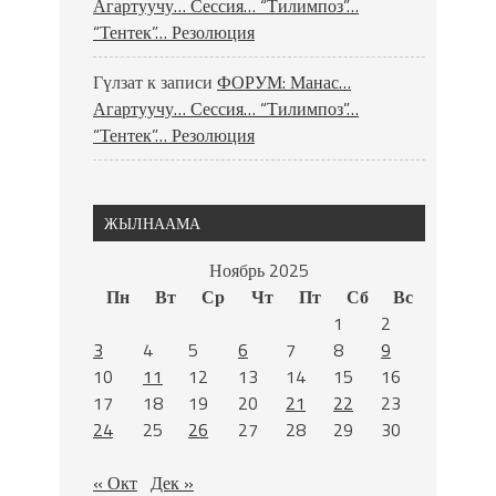
Агартуучу… Сессия… “Тилимпоз”…
“Тентек”… Резолюция
Гүлзат
к записи
ФОРУМ: Манас…
Агартуучу… Сессия… “Тилимпоз”…
“Тентек”… Резолюция
ЖЫЛНААМА
Ноябрь 2025
Пн
Вт
Ср
Чт
Пт
Сб
Вс
1
2
3
4
5
6
7
8
9
10
11
12
13
14
15
16
17
18
19
20
21
22
23
24
25
26
27
28
29
30
« Окт
Дек »