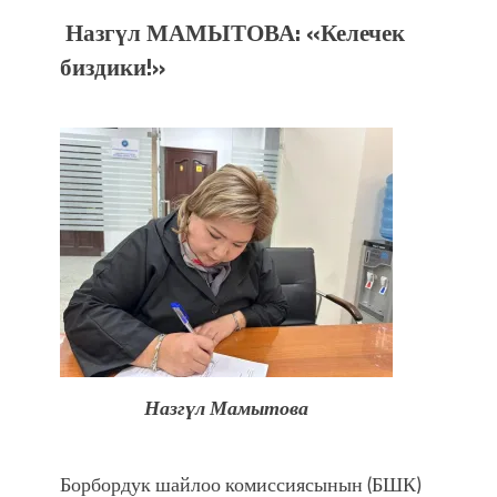
болмок”
Назгүл МАМЫТОВА: «Келечек
биздики!»
Назгүл Мамытова
Борбордук шайлоо комиссиясынын (БШК)