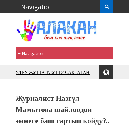
УЛУУ ЖУТТА УЛУТТУ САКТАГАН
ЖУСУП АБДРАХМАНОВ
10 000 гостей насладились
впечатляющим шоу музыкальных
Журналист Назгүл
фонтанов в Royal Central Park
Аида САЛЯНОВА: "Кыргыз шахмат
Мамытова шайлоодон
союзунун президенти болуп
эмнеге баш тартып койду?..
шайланышым сыймык жана чоң
жоопкерчилик!"