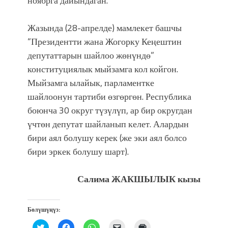
ноябрга дайындаган.
Жазында (28-апрелде) мамлекет башчы
“Президентти жана Жогорку Кеңештин
депутаттарын шайлоо жөнүндө”
конституциялык мыйзамга кол койгон.
Мыйзамга ылайык, парламентке
шайлоонун тартиби өзгөргөн. Республика
боюнча 30 округ түзүлүп, ар бир округдан
үчтөн депутат шайланып келет. Алардын
бири аял болушу керек (же эки аял болсо
бири эркек болушу шарт).
Салима ЖАКШЫЛЫК кызы
Бөлүшүңүз:
Нажмите,
Нажмите,
Нажмите,
Послать
Нажмите