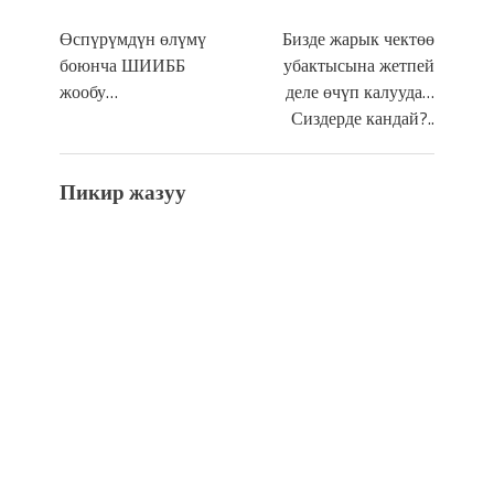
Өспүрүмдүн өлүмү
Бизде жарык чектөө
боюнча ШИИББ
убактысына жетпей
жообу…
деле өчүп калууда…
Сиздерде кандай?..
Пикир жазуу