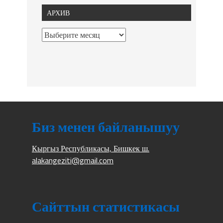
АРХИВ
Биз менен байланышуу
Кыргыз Республикасы, Бишкек ш.
alakangeziti@gmail.com
Сайттын статистикасы