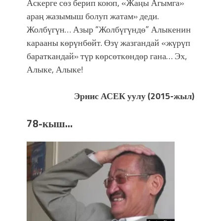
Аскерге сөз берип коюп, «Жаңы Агымга»
араң жазымыш болуп жатам» деди.
Жолбүгүн… Азыр “Жолбүгүндө” Алыкенин
карааны көрүнбөйт. Өзү жазгандай «жүрүп
бараткандай» түр көрсөткөндөр гана… Эх,
Алыке, Алыке!
Эрнис АСЕК уулу (2015-жыл)
78-кыш…