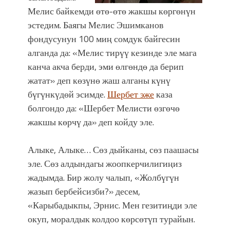
Мелис байкемди өтө-өтө жакшы көргөнүн
эстедим. Баягы Мелис Эшимканов
фондусунун 100 миң сомдук байгесин
алганда да: «Мелис тирүү кезинде эле мага
канча акча берди, эми өлгөндө да берип
жатат» деп көзүнө жаш алганы күнү
бүгүнкүдөй эсимде.
Шербет эже
каза
болгондо да: «Шербет Мелисти өзгөчө
жакшы көрчү да» деп койду эле.
Алыке, Алыке… Сөз дыйканы, сөз паашасы
эле. Сөз алдындагы жоопкерчилигиңиз
жадымда. Бир жолу чалып, «Жолбүгүн
жазып бербейсизби?» десем,
«Карыбадыкпы, Эрнис. Мен гезитиңди эле
окуп, моралдык колдоо көрсөтүп турайын.