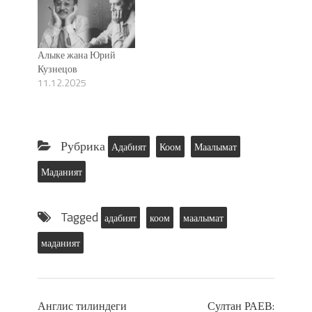
Алыке жана Юрий
Кузнецов
11.12.2025
Рубрика
Адабият
Коом
Маалымат
Маданият
Tagged
адабият
коом
маалымат
маданият
Англис тилиндеги
Султан РАЕВ: