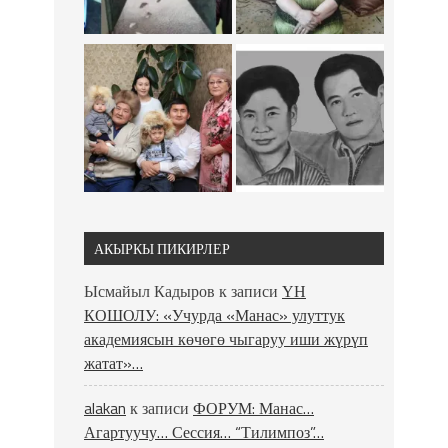
АКЫРКЫ ПИКИРЛЕР
Ысмайыл Кадыров
к записи
ҮН
КОШОЛУ: «Учурда «Манас» улуттук
академиясын көчөгө чыгаруу иши жүрүп
жатат»…
alakan
к записи
ФОРУМ: Манас…
Агартуучу… Сессия… “Тилимпоз”…