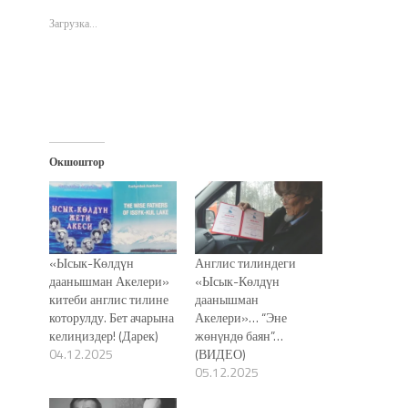
новом
новом
новом
в
окне)
окне)
окне)
новом
Загрузка...
окне)
Окшоштор
«Ысык-Көлдүн
Англис тилиндеги
даанышман Акелери»
«Ысык-Көлдүн
китеби англис тилине
даанышман
которулду. Бет ачарына
Акелери»… “Эне
келиңиздер! (Дарек)
жөнγндө баян”…
04.12.2025
(ВИДЕО)
05.12.2025