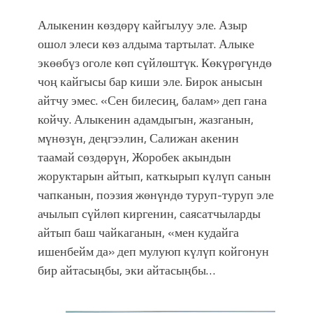
Алыкенин көздөрү кайгылуу эле. Азыр
ошол элеси көз алдыма тартылат. Алыке
экөөбүз оголе көп сүйлөштүк. Көкүрөгүндө
чоң кайгысы бар киши эле. Бирок анысын
айтчу эмес. «Сен билесиң, балам» деп гана
койчу. Алыкенин адамдыгын, жазганын,
мүнөзүн, деңгээлин, Салижан акенин
таамай сөздөрүн, Жоробек акындын
жоруктарын айтып, каткырып күлүп санын
чапканын, поэзия жөнүндө туруп-туруп эле
ачылып сүйлөп киргенин, саясатчыларды
айтып баш чайкаганын, «мен кудайга
ишенбейм да» деп мулуюп күлүп койгонун
бир айтасыңбы, эки айтасыңбы…