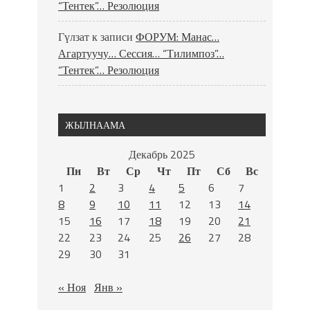
“Тентек”… Резолюция
Гүлзат
к записи
ФОРУМ: Манас…
Агартуучу… Сессия… “Тилимпоз”…
“Тентек”… Резолюция
ЖЫЛНААМА
Декабрь 2025
Пн
Вт
Ср
Чт
Пт
Сб
Вс
1
2
3
4
5
6
7
8
9
10
11
12
13
14
15
16
17
18
19
20
21
22
23
24
25
26
27
28
29
30
31
« Ноя
Янв »