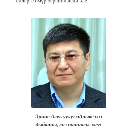
силерге өмүр берсин» деди эле.
Эрнис Асек уулу: «Алыке сөз
дыйканы, сөз паашасы эле»