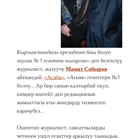
Кыргызстандагы президент баш болуп
окуган №1 гезитти чыгарган
» деп белгилүү
журналист, жазуучу
Мамат Сабыров
айткандай,
«Асаба»
, «Агым» гезиттери №1
болчу… Ар бир санын калтырбай окуп,
кимдер иштейт деп редакциялык
жамааттагы аты-жөндөрдγ тизмектеп
карачубуз…
Ошентип журналист, саясатчыларды
четинен ушул гезиттер аркылуу тааныдык.