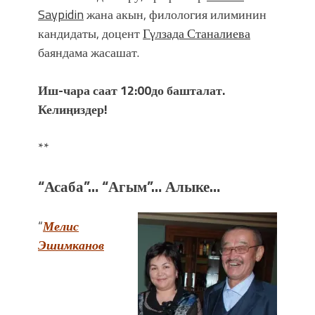
Saypidin
жана акын, филология илиминин
кандидаты, доцент
Гγлзада Станалиева
баяндама жасашат.
Иш-чара саат 12:00до башталат.
Келиңиздер!
**
“Асаба”… “Агым”… Алыке…
“
Мелис
Эшимканов