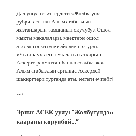
Дал ушул гезиттердеги «Жолбγгγн»
рубрикасынан Алым агабыздын
жазгандарын тамшанып окучубуз. Ошол
мыкты макалалары, маектери ошол
аталышта китепке айланып отурат.
«Чыгарам» деген убадасын аткарган
Аскерге рахматтан башка сөзγбγз жок.
Алым агабыздын артында Аскердей
шакирттери турганда аты, эмгеги өчпөйт!
***
Эрнис АСЕК уулу: “Жолбγгγндө»
каараны көрγнбөй…”