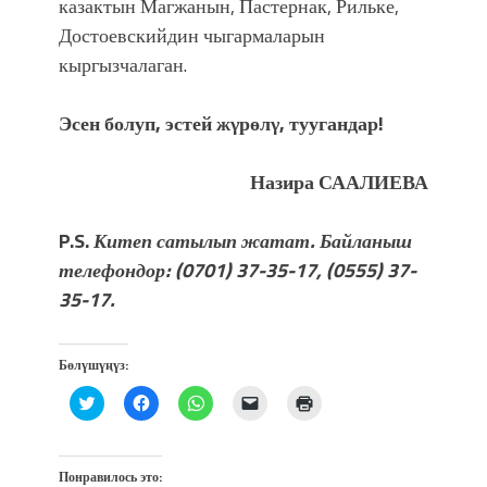
казактын Магжанын, Пастернак, Рильке,
Достоевскийдин чыгармаларын
кыргызчалаган.
Эсен болуп, эстей жγрөлγ, туугандар!
Назира СААЛИЕВА
P.S.
Китеп сатылып жатат. Байланыш
телефондор: (0701) 37-35-17, (0555) 37-
35-17.
Бөлүшүңүз:
Нажмите,
Нажмите,
Нажмите,
Послать
Нажмите
чтобы
чтобы
чтобы
ссылку
для
поделиться
открыть
поделиться
другу
печати
на
на
в
по
(Открывается
Twitter
Facebook
WhatsApp
электронной
в
(Открывается
(Открывается
(Открывается
почте
новом
Понравилось это:
в
в
в
(Открывается
окне)