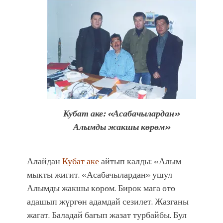
Кубат аке: «Асабачылардан»
Алымды жакшы көрөм»
Алайдан
Кубат аке
айтып калды: «Алым
мыкты жигит. «Асабачылардан» ушул
Алымды жакшы көрөм. Бирок мага өтө
адашып жүргөн адамдай сезилет. Жазганы
жагат. Баладай багып жазат турбайбы. Бул