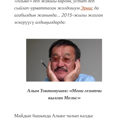
«Алыке» деп жакшы көргөн, устат деп
сыйлап-урматтаган жолдошум
Эрнис
да
агабыздын жанында… 2015-жылы жазган
эскерүүсү алдыңыздарда:
Алым Токтомушев: «Мени гезитчи
кылган Мелис»
Майдын башында Алыке чалып калды: