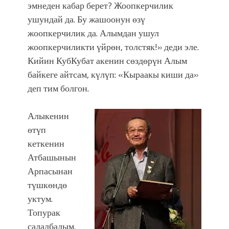
эмнеден кабар берет? Жоопкерчилик
ушундай да. Бу жашоонун өзү
жоопкерчилик да. Алымдан ушул
жоопкерчиликти үйрөн, толстяк!» деди эле.
Кийин КубКубат акенин сөздөрүн Алым
байкеге айтсам, күлүп: «Кыраакы киши да»
деп тим болгон.
Алыкенин
өтүп
кеткенин
Атбашынын
Арпасынан
түшкөндө
уктум.
Топурак
салалбадым.