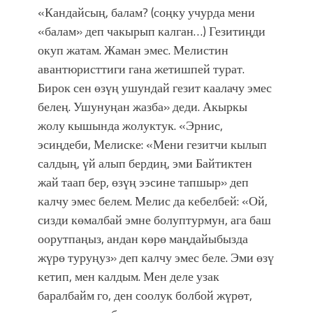
«Кандайсың, балам? (соңку учурда мени
«балам» деп чакырып калган…) Гезитиңди
окуп жатам. Жаман эмес. Мелистин
авантюристтиги гана жетишпей турат.
Бирок сен өзүң ушундай гезит каалачу эмес
белең. Ушунуңан жазба» деди. Акыркы
жолу кышында жолуктук. «Эрнис,
эсиңдеби, Мелиске: «Мени гезитчи кылып
салдың, үй алып бердиң, эми Байтиктен
жай таап бер, өзүң ээсине тапшыр» деп
калчу эмес белем. Мелис да кебелбей: «Ой,
сизди көмалбай эмне болуптурмун, ага баш
оорутпаңыз, андан көрө маңдайыбызда
жүрө туруңуз» деп калчу эмес беле. Эми өзү
кетип, мен калдым. Мен деле узак
баралбайм го, ден соолук болбой жүрөт,