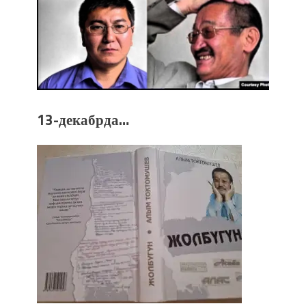
уланышы үчүн журнал сөзсүз керек!”
“Китепкана түнγ-2026”: Психолог
Мээрим Мураталиева менен
жолугушууга келиңиз! (Дарек. Видео)
Латын арибиндеги “Чабуул”... “Ала-
Тоо” журналынын тарыхы жана
редакторлору... (Тизме. Видео)
13-декабрда…
“КАРА КЕМПИР”: ҮМҮТТҮН
ТҮБӨЛҮК СИМВОЛУ
Кыргызстандагы эң ири музыкалуу
фонтанды көрүү үчүн Royal Central
Park'ка 30 миң адам чогулду
Фестиваль Symphony of Water & Light
собрал более 20 тысяч гостей
Жыргалбек КАСАБОЛОТОВ:
“Уңгужол” темадагы тегерек столго
атка минерлер дагы катышса жакшы
болмок”