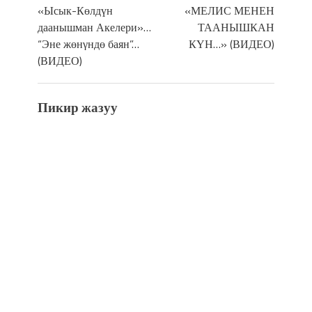
«Ысык-Көлдүн
«МЕЛИС МЕНЕН
даанышман Акелери»…
ТААНЫШКАН
“Эне жөнγндө баян”…
КҮН…» (ВИДЕО)
(ВИДЕО)
Пикир жазуу