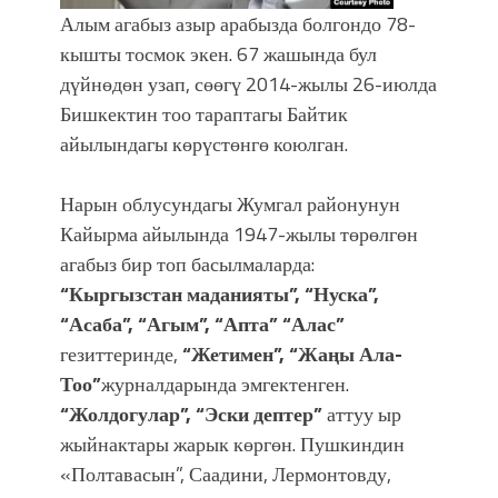
Алым агабыз азыр арабызда болгондо 78-
кышты тосмок экен. 67 жашында бул
дүйнөдөн узап, сөөгү 2014-жылы 26-июлда
Бишкектин тоо тараптагы Байтик
айылындагы көрүстөнгө коюлган.
Нарын облусундагы Жумгал районунун
Кайырма айылында 1947-жылы төрөлгөн
агабыз бир топ басылмаларда:
“Кыргызстан маданияты”, “Нуска”,
“Асаба”, “Агым”, “Апта” “Алас”
гезиттеринде,
“Жетимен”, “Жаңы Ала-
Тоо”
журналдарында эмгектенген.
“Жолдогулар”, “Эски дептер”
аттуу ыр
жыйнактары жарык көргөн. Пушкиндин
«Полтавасын”, Саадини, Лермонтовду,