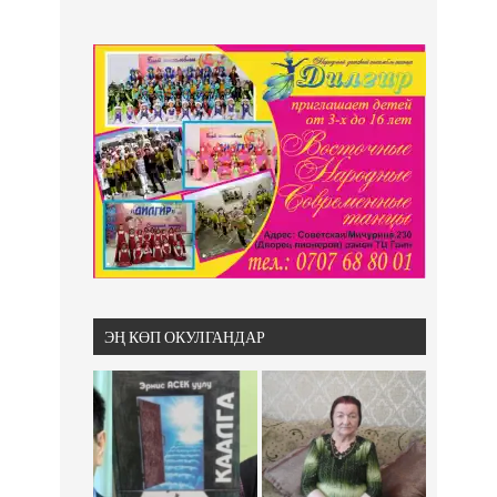
ЭҢ КӨП ОКУЛГАНДАР