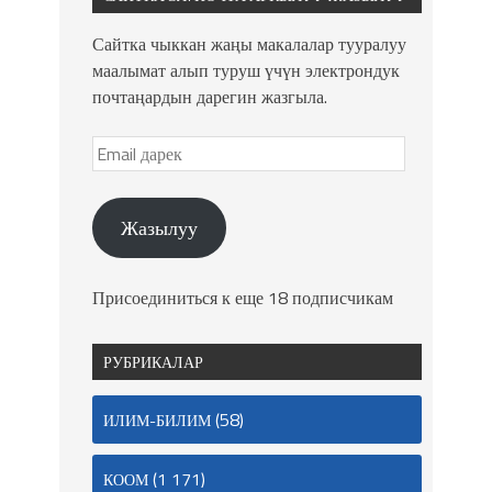
Сайтка чыккан жаңы макалалар тууралуу
маалымат алып туруш үчүн электрондук
почтаңардын дарегин жазгыла.
Жазылуу
Присоединиться к еще 18 подписчикам
РУБРИКАЛАР
(58)
ИЛИМ-БИЛИМ
(1 171)
КООМ