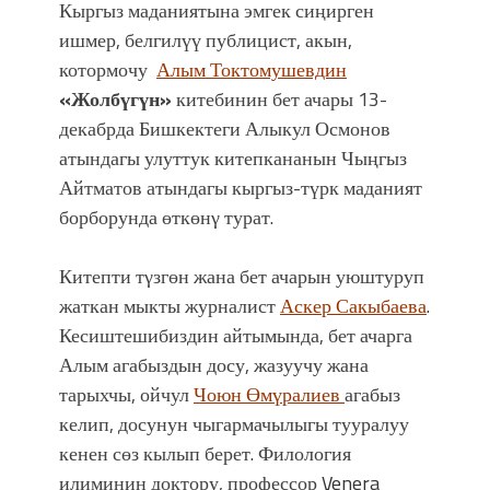
УЛУУ ЖУТТА УЛУТТУ САКТАГАН
Кыргыз маданиятына эмгек сиңирген
ЖУСУП АБДРАХМАНОВ
ишмер, белгилүү публицист, акын,
котормочу
Алым Токтомушевдин
«Жолбүгүн»
китебинин бет ачары 13-
декабрда Бишкектеги Алыкул Осмонов
атындагы улуттук китепкананын Чыңгыз
Айтматов атындагы кыргыз-түрк маданият
борборунда өткөнγ турат.
Китепти тγзгөн жана бет ачарын уюштуруп
жаткан мыкты журналист
Аскер Сакыбаева
.
Кесиштешибиздин айтымында, бет ачарга
Алым агабыздын досу, жазуучу жана
тарыхчы, ойчул
Чоюн Өмүралиев
агабыз
келип, досунун чыгармачылыгы тууралуу
кенен сөз кылып берет. Филология
илиминин доктору, профессор
Venera