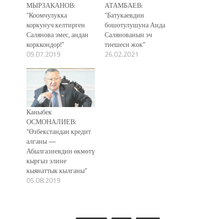
МЫРЗАКАНОВ:
АТАМБАЕВ:
“Коомчулукка
“Батукаевдин
коркунуч келтирген
бошотулушуна Аида
Салянова эмес, андан
Салянованын эч
корккондор!”
тиешеси жок”
09.07.2019
26.02.2021
Каныбек
ОСМОНАЛИЕВ:
“Өзбекстандан кредит
алганы —
Абылгазиевдин өкмөтү
кыргыз элине
кыянаттык кылганы”
05.08.2019