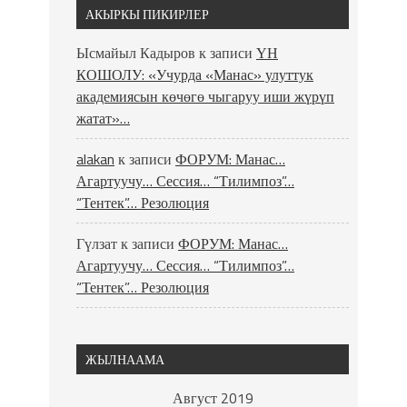
АКЫРКЫ ПИКИРЛЕР
Ысмайыл Кадыров
к записи
ҮН
КОШОЛУ: «Учурда «Манас» улуттук
академиясын көчөгө чыгаруу иши жүрүп
жатат»…
alakan
к записи
ФОРУМ: Манас…
Агартуучу… Сессия… “Тилимпоз”…
“Тентек”… Резолюция
Гүлзат
к записи
ФОРУМ: Манас…
Агартуучу… Сессия… “Тилимпоз”…
“Тентек”… Резолюция
ЖЫЛНААМА
Август 2019