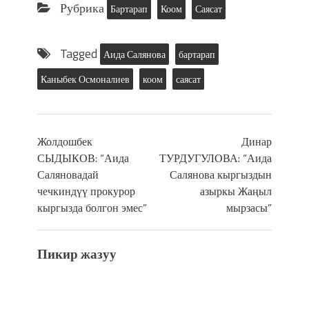
Рубрика
Бартарап
Коом
Саясат
Tagged
Аида Салянова
бартарап
Каныбек Осмоналиев
коом
саясат
Жолдошбек
Динар
СЫДЫКОВ: “Аида
ТУРДУГУЛОВА: “Аида
Саляновадай
Салянова кыргыздын
чечкиндүү прокурор
азыркы Жаңыл
кыргызда болгон эмес”
мырзасы”
Пикир жазуу