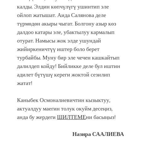
калды. Элдин көпчүлүгү ушинтип эле
ойлоп жатышат. Аида Салянова деле
түрмөдөн акыры чыгат. Болгону азыр көз
далдоо катары эле, убактылуу кармалып
отурат. Намысы жок элде ушундай
жийиркеничтүү иштер боло берет
турбайбы. Муну бир эле чечен кашкайтып
далилдеп койду! Бийликке деле бул иштин
адилет бүтүшү кереги жоктой сезилип
жатат!
Каныбек Осмоналиевичтин кызыктуу,
актуалдуу маегин толук окуйм десеңиз,
анда бу жердеги
ШИЛТЕМЕ
ни басыңыз!
Назира СААЛИЕВА