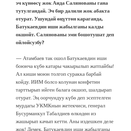
эч күнөөсү жок Аида Салянованы гана
болмок”
тутулгандай.
Эч бир далили жок абакта
отурат. Ушундай өңүттөн караганда,
Батукаевдин иши жабылганы калды
окшойт. Салянованы эми бошотушат деп
ойлойсузбу?
— Атамбаев так ошол Батукаевдин иши
боюнча күбө катары чакырылып жатпайбы!
Ал киши моюн толгоп суракка барбай
койду. ИИМ болсо колунан конфетин
тарттырып ийген балага окшоп, шалдырап
отурат. Эң оорчундуу күбө деп эсептелген
мурдагы УКМКнын жетекчиси, генерал
Бусурманкул Табалдиев өлкөдөн из
жашырып качып кетти. Аны издешкен деле
жок! Демек, Батукаевдин иши жабылганы