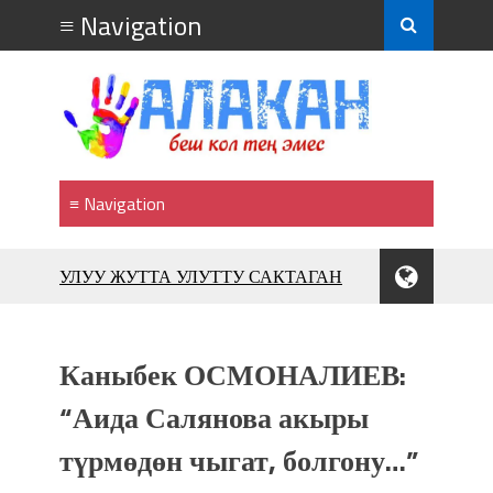
УЛУУ ЖУТТА УЛУТТУ САКТАГАН
ЖУСУП АБДРАХМАНОВ
10 000 гостей насладились
впечатляющим шоу музыкальных
Каныбек ОСМОНАЛИЕВ:
фонтанов в Royal Central Park
Аида САЛЯНОВА: "Кыргыз шахмат
“Аида Салянова акыры
союзунун президенти болуп
түрмөдөн чыгат, болгону…”
шайланышым сыймык жана чоң
жоопкерчилик!"