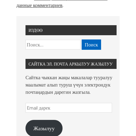
данные комментариев
.
ИЗДӨӨ
САЙТКА ЭЛ. ПОЧТА АРКЫЛУУ ЖАЗЫЛУУ
Сайтка чыккан жаңы макалалар тууралуу
маалымат алып туруш үчүн электрондук
почтаңардын дарегин жазгыла.
Жазылуу