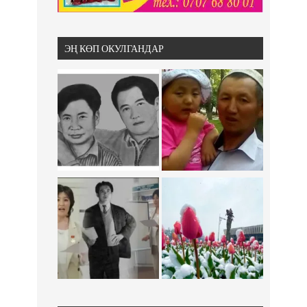
ЭҢ КӨП ОКУЛГАНДАР