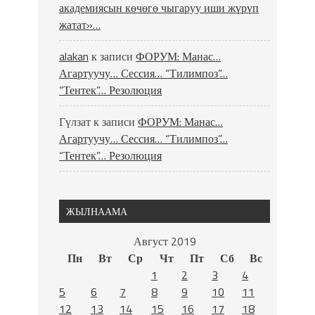
академиясын көчөгө чыгаруу иши жүрүп
жатат»…
alakan
к записи
ФОРУМ: Манас…
Агартуучу… Сессия… “Тилимпоз”…
“Тентек”… Резолюция
Гүлзат
к записи
ФОРУМ: Манас…
Агартуучу… Сессия… “Тилимпоз”…
“Тентек”… Резолюция
ЖЫЛНААМА
Август 2019
Пн
Вт
Ср
Чт
Пт
Сб
Вс
1
2
3
4
5
6
7
8
9
10
11
12
13
14
15
16
17
18