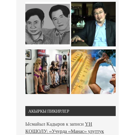
АКЫРКЫ ПИКИРЛЕР
Ысмайыл Кадыров
к записи
ҮН
КОШОЛУ: «Учурда «Манас» улуттук