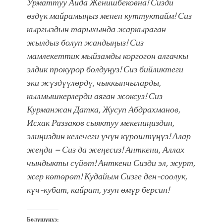
Урматтуу Аида Женишбековна! Сизди
өздүк майрамыңыз менен куттуктайм! Сиз
кыргыздын тарыхында жаркыраган
жылдыз болуп жандыңыз! Сиз
мамлекеттик мыйзамды коргогон алгачкы
элдик прокурор болдуңуз! Сиз бийликтеги
эки жүздүүлөрдү, чыккынчыларды,
кылмышкерлерди аяган жоксуз! Сиз
Курманжан Датка, Жусуп Абдрахманов,
Исхак Раззаков сыяктуу мекениңиздин,
элиңиздин келечеги үчүн күрөштүңүз! Алар
жеңди – Сиз да жеңесиз! Анткени, Аллах
чындыкты сүйөт! Анткени Сизди эл, журт,
жер көтөрөт! Кудайым Сизге ден-соолук,
күч-кубат, кайрат, узун өмүр берсин!
Бөлүшүңүз: