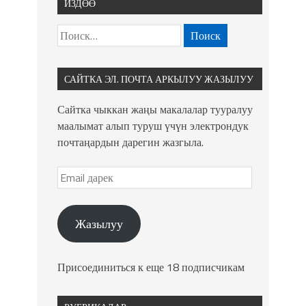
ИЗДӨӨ
САЙТКА ЭЛ. ПОЧТА АРКЫЛУУ ЖАЗЫЛУУ
Сайтка чыккан жаңы макалалар тууралуу
маалымат алып туруш үчүн электрондук
почтаңардын дарегин жазгыла.
Жазылуу
Присоединиться к еще 18 подписчикам