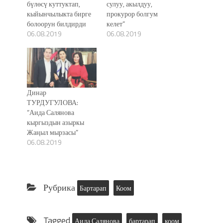
бүлөсү куттуктап,
сулуу, акылдуу,
кыйынчылыкта бирге
прокурор болгум
болоорун билдирди
келет”
06.08.2019
06.08.2019
Динар
ТУРДУГУЛОВА:
“Аида Салянова
кыргыздын азыркы
Жаңыл мырзасы”
06.08.2019
Рубрика
Бартарап
Коом
Tagged
Аида Салянова
бартарап
коом