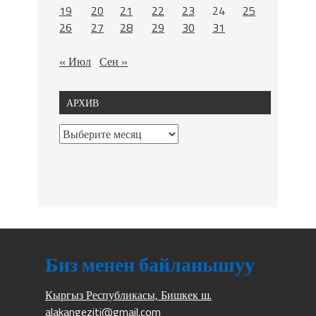
19
20
21
22
23
24
25
26
27
28
29
30
31
« Июл
Сен »
АРХИВ
Биз менен байланышуу
Кыргыз Республикасы, Бишкек ш.
alakangeziti@gmail.com