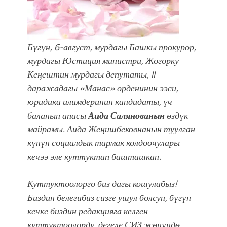
болмок”
Бүгүн, 6-август, мурдагы Башкы прокурор,
мурдагы Юстиция министри, Жогорку
Кеңештин мурдагы депутаты, II
даражадагы «Манас» орденинин ээси,
юридика илимдеринин кандидаты, үч
баланын апасы
Аида Салянованын
өздүк
майрамы. Аида Жеңишбековнанын туулган
күнүн социалдык тармак колдоочулары
кечээ эле куттуктап башташкан.
Куттуктоолорго биз дагы кошулабыз!
Биздин белегибиз сизге ушул болсун, бүгүн
кечке биздин редакцияга келген
куттуктоолорду, дегеле СИЗ жөнүндө