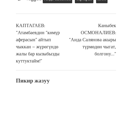
КАПТАГАЕВ:
Каныбек
“Атамбаевдин “көмүр
ОСМОНАЛИЕВ:
аферасын” айтып
“Аида Салянова акыры
чыккан – жүрөгүндө
түрмөдөн чыгат,
жалы бар кызыбызды
болгону…”
куттуктайм!”
Пикир жазуу