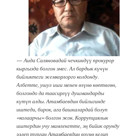
—
Аида Саляновадай чечкиндүү прокурор
кыргызда болгон эмес. Ал бардык күчүн
бийликтеги жемкорлорго колдонду.
Албетте, ушул иши менен өзүнө көптөгөн,
болгондо да таасирлүү душмандарды
күтүп алды. Атамбаевдин бийлигинде
иштеди, бирок, ага башкалардай болуп
«колаарчы» болгон жок. Коррупциялык
иштердин учу мамлекетте, эң бийик орунду
ээлеп турган Атамбаевдин өзүнө келип