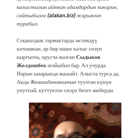
калыстыгын айткан адамдардын пикирин,
сайтыбызга
(alakan.biz)
жарыялап
турабыз.
Социалдык тармактарда активдүү
катышкан, ар бир ишке калыс сөзүн
кыргызча, орусча жазган
Сыдыков
Жолдошбек
агайыбыз бар. Ал учурда
Нарын шаарында жашайт. Алыста турса да,
Аида Жеңишбековнанын туулган күнүн
унутпай, куттуктоо сөзүн бизге жиберди.