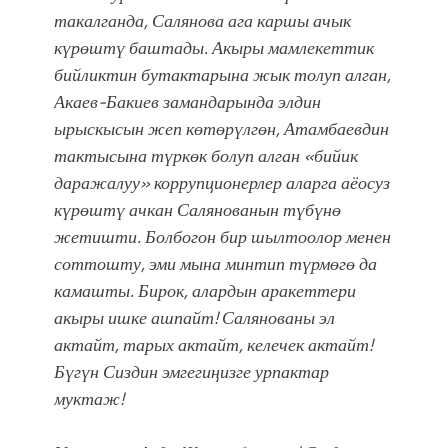
такалганда, Салянова ага каршы ачык
күрөштү баштады. Акыры мамлекеттик
бийликтин бутактарына жык толуп алган,
Акаев-Бакиев замандарында элдин
ырыскысын жеп көтөрүлгөн, Атамбаевдин
тактысына түркөк болуп алган «бийик
даражалуу» коррупционерлер аларга аёосуз
күрөштү ачкан Салянованын түбүнө
жетишти. Болбогон бир шылтоолор менен
соттошту, эми мына минтип түрмөгө да
камашты. Бирок, алардын аракеттери
акыры ишке ашпайт! Салянованы эл
актайт, тарых актайт, келечек актайт!
Бүгүн Сиздин эмгегиңизге урпактар
муктаж!