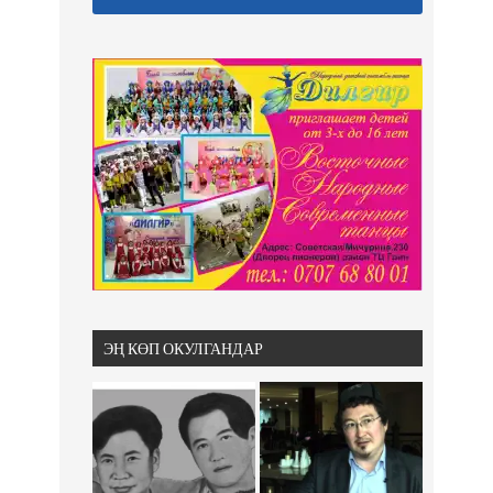
ЭҢ КӨП ОКУЛГАНДАР