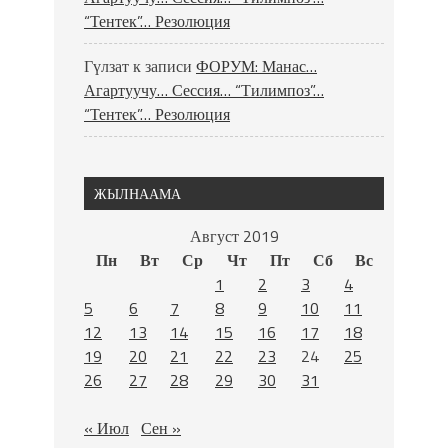
“Тентек”… Резолюция
Гүлзат
к записи
ФОРУМ: Манас…
Агартуучу… Сессия… “Тилимпоз”…
“Тентек”… Резолюция
ЖЫЛНААМА
Август 2019
Пн
Вт
Ср
Чт
Пт
Сб
Вс
1
2
3
4
5
6
7
8
9
10
11
12
13
14
15
16
17
18
19
20
21
22
23
24
25
26
27
28
29
30
31
« Июл
Сен »