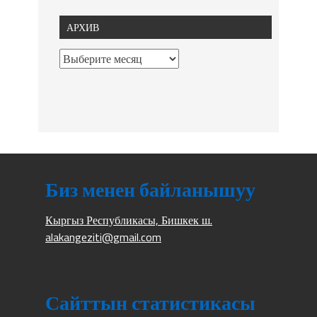
АРХИВ
Биз менен байланышуу
Кыргыз Республикасы, Бишкек ш.
alakangeziti@gmail.com
Сайттын статистикасы