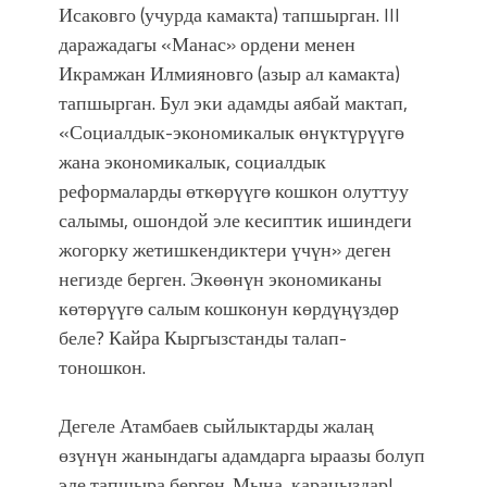
Исаковго (учурда камакта) тапшырган. III
даражадагы «Манас» ордени менен
Икрамжан Илмияновго (азыр ал камакта)
тапшырган. Бул эки адамды аябай мактап,
«Социалдык-экономикалык өнүктүрүүгө
жана экономикалык, социалдык
реформаларды өткөрүүгө кошкон олуттуу
салымы, ошондой эле кесиптик ишиндеги
жогорку жетишкендиктери үчүн» деген
негизде берген. Экөөнүн экономиканы
көтөрүүгө салым кошконун көрдүңүздөр
беле? Кайра Кыргызстанды талап-
тоношкон.
Дегеле Атамбаев сыйлыктарды жалаң
өзүнүн жанындагы адамдарга ыраазы болуп
эле тапшыра берген. Мына, караңыздар!