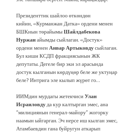
Президенттик шайлоо өткөндөн
кийин, «Курманжан Датка» ордени менен
БШКнын төрайымы
Шайлдабекова
Нуржан
айымды сыйлаган. «Достук»
ордени менен
Анвар Артыковду
сыйлаган.
Бул киши КСДП фракциясынын ЖК
депутаты. Дегеле бир эки эл арасында
достук кылганын көрдүңөр беле же уктуңар
беле? Интрига эле кылып жүрөт го…
ИИМдин мурдагы жетекчиси
Улан
Исраиловду
да кур калтырган эмес, ана
“милициянын генерал-майору” жогорку
наамын ыйгарган. Эч нерсе иш кылган эмес,
Атамбаевдин гана буйругун аткарып