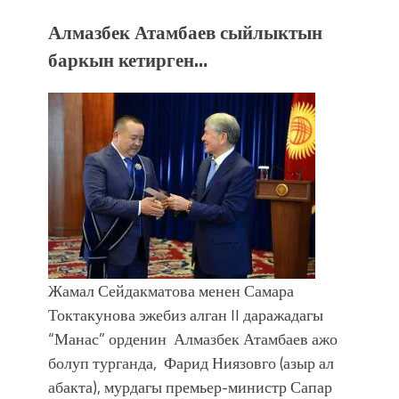
Алмазбек Атамбаев сыйлыктын
баркын кетирген…
Жамал Сейдакматова менен Самара
Токтакунова эжебиз алган II даражадагы
“Манас” орденин Алмазбек Атамбаев ажо
болуп турганда, Фарид Ниязовго (азыр ал
абакта), мурдагы премьер-министр Сапар