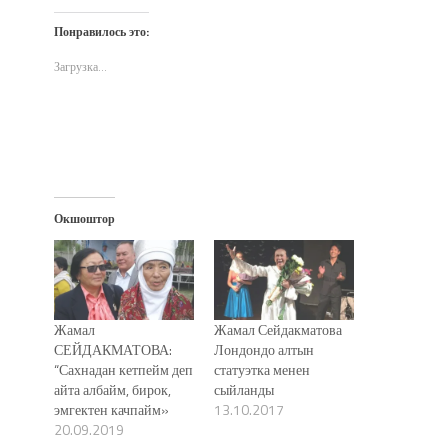
Twitter
Facebook
WhatsApp
электронной
в
(Открывается
(Открывается
(Открывается
почте
новом
Понравилось это:
в
в
в
(Открывается
окне)
новом
новом
новом
в
окне)
окне)
окне)
новом
Загрузка...
окне)
Окшоштор
Жамал
Жамал Сейдакматова
СЕЙДАКМАТОВА:
Лондондо алтын
“Сахнадан кетпейм деп
статуэтка менен
айта албайм, бирок,
сыйланды
эмгектен качпайм»
13.10.2017
20.09.2019