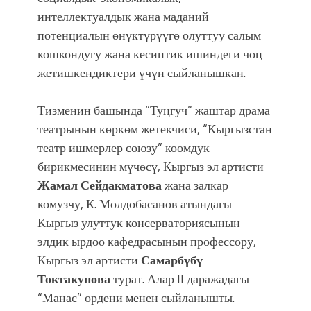
интеллектуалдык жана маданий
потенциалын өнүктүрүүгө олуттуу салым
кошкондугу жана кесиптик ишиндеги чоң
жетишкендиктери үчүн сыйланышкан.
Тизменин башында “Туңгуч” жаштар драма
театрынын кɵркɵм жетекчиси, “Кыргызстан
театр ишмерлер союзу” коомдук
бирикмесинин мүчɵсү, Кыргыз эл артисти
Жамал Сейдакматова
жана залкар
комузчу, К. Молдобасанов атындагы
Кыргыз улуттук консерваториясынын
элдик ырдоо кафедрасынын профессору,
Кыргыз эл артисти
Самарбүбү
Токтакунова
турат. Алар II даражадагы
“Манас” ордени менен сыйланышты.