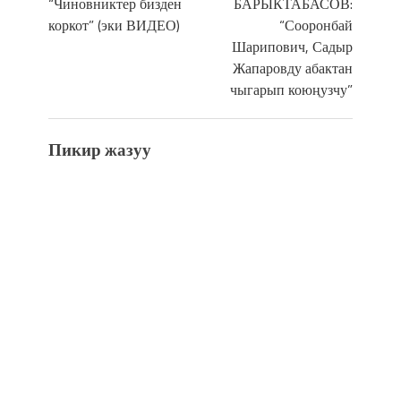
“Чиновниктер бизден
БАРЫКТАБАСОВ:
коркот” (эки ВИДЕО)
“Сооронбай
Шарипович, Садыр
Жапаровду абактан
чыгарып коюңузчу”
Пикир жазуу