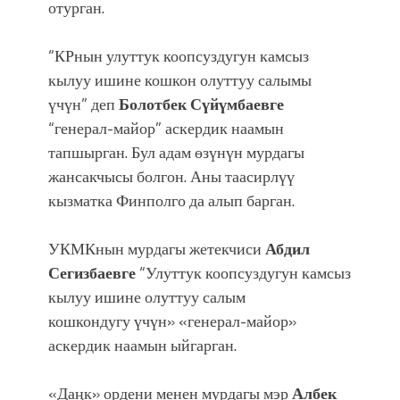
отурган.
“КРнын улуттук коопсуздугун камсыз
кылуу ишине кошкон олуттуу салымы
үчүн” деп
Болотбек Сүйүмбаевге
“генерал-майор” аскердик наамын
тапшырган. Бул адам өзүнүн мурдагы
жансакчысы болгон. Аны таасирлүү
кызматка Финполго да алып барган.
УКМКнын мурдагы жетекчиси
Абдил
Сегизбаевге
“Улуттук коопсуздугун камсыз
кылуу ишине олуттуу салым
кошкондугу үчүн» «генерал-майор»
аскердик наамын ыйгарган.
«Даңк» ордени менен мурдагы мэр
Албек