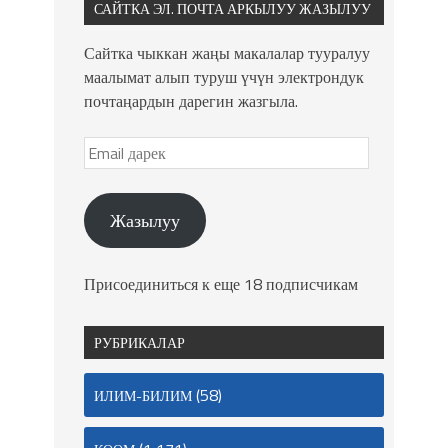
САЙТКА ЭЛ. ПОЧТА АРКЫЛУУ ЖАЗЫЛУУ
Сайтка чыккан жаңы макалалар тууралуу
маалымат алып туруш үчүн электрондук
почтаңардын дарегин жазгыла.
Жазылуу
Присоединиться к еще 18 подписчикам
РУБРИКАЛАР
(58)
ИЛИМ-БИЛИМ