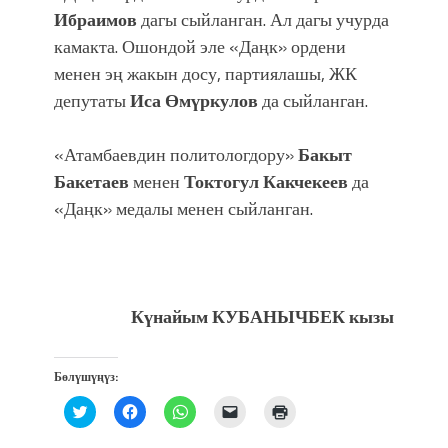
Ибраимов
дагы сыйланган. Ал дагы учурда
камакта. Ошондой эле «Даңк» ордени
менен эң жакын досу, партиялашы, ЖК
депутаты
Иса Өмүркулов
да сыйланган.
«Атамбаевдин политологдору»
Бакыт
Бакетаев
менен
Токтогул Какчекеев
да
«Даңк» медалы менен сыйланган.
Күнайым КУБАНЫЧБЕК кызы
Бөлүшүңүз:
Нажмите,
Нажмите,
Нажмите,
Послать
Нажмите
чтобы
чтобы
чтобы
ссылку
для
поделиться
открыть
поделиться
другу
печати
на
на
в
по
(Открывается