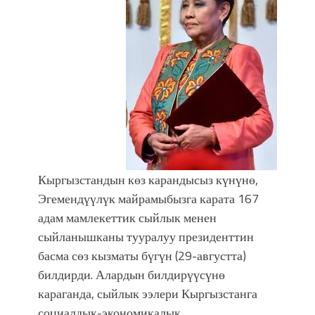
болмок”
Кыргызстандын көз карандысыз күнүнө,
Эгемендүүлүк майрамыбызга карата 167
адам мамлекеттик сыйлык менен
сыйланышканы тууралуу президенттин
басма сөз кызматы бүгүн (29-августта)
билдирди. Алардын билдирүүсүнө
караганда, сыйлык ээлери Кыргызстанга
социалдык-экономикалык,