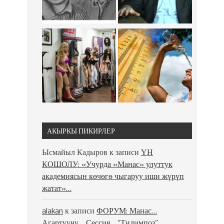
АКЫРКЫ ПИКИРЛЕР
Ысмайыл Кадыров
к записи
ҮН
КОШОЛУ: «Учурда «Манас» улуттук
академиясын көчөгө чыгаруу иши жүрүп
жатат»…
alakan
к записи
ФОРУМ: Манас…
Агартуучу… Сессия… “Тилимпоз”…