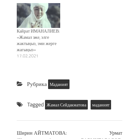
Кайрат ИМАНАЛИЕВ:
«Жамал эже, элге
жактыӊыз, эми жерге
жагыӊыз»
17.02.2021
Рубрика
Маданият
Tagged
Жамал Сейдакматова
маданият
Ширин АЙТМАТОВА:
Урмат