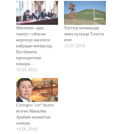
Мектепке «дин
Улуттук көчмөндөр
таануу» сабагын
оюну күзүндө Таласта
киргизүү маселеси
өтөт
кайрадан көтөрүлдү.
22.07.2019
Бул боюнча
президенттин
пикири…
16.01.2022
Сотторго “сот” болуп
келген Манасбек
Арабаев кызматтан
алынды
15.05.2018