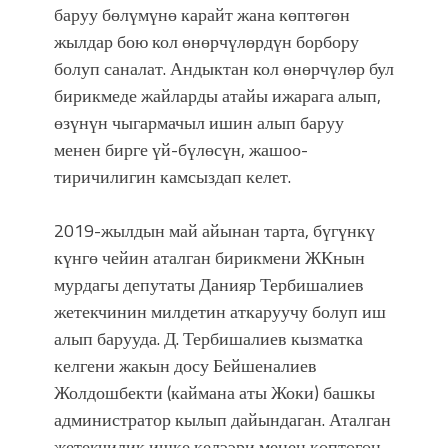
баруу бөлүмүнө карайт жана көптөгөн
жылдар бою кол өнөрчүлөрдүн борбору
болуп саналат. Андыктан кол өнөрчүлөр бул
бирикмеде жайларды атайы ижарага алып,
өзүнүн чыгармачыл ишин алып баруу
менен бирге үй-бүлөсүн, жашоо-
тиричилигин камсыздап келет.
2019-жылдын май айынан тарта, бүгүнкү
күнгө чейин аталган бирикмени ЖКнын
мурдагы депутаты Данияр Тербишалиев
жетекчинин милдетин аткаруучу болуп иш
алып барууда. Д. Тербишалиев кызматка
келгени жакын досу Бейшеналиев
Жолдошбекти (каймана аты Жоки) башкы
администратор кылып дайындаган. Аталган
жетекчилик ишке келээри менен көптөгөн