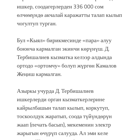
ишкер, соодагерлерден 336 000 сом
өлчөмүндө акчалай каражатты талап кылып
чогултуп турган.
Бул «Кыял» бирикмесинде «пара» алуу
боюнча кармалган экинчи көрүнүш. Д.
Тербишалиев кызматка келээр алдында
ортодо «ортомчу» болуп жүргөн Камалов
Жеңиш кармалган.
Азыркы учурда Д. Тербишалиев
ишкерлерди орган кызматкерлерине
кайрылбашын талап кылып, коркутуп,
тоскоолдук жаратып, соода түйүндөрүн
жаап (печать басып), мекеменин электр
жарыгын өчүрүп салууда. Ал эми келе