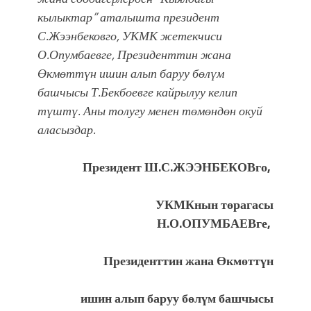
атка минерлер дагы катышса жакшы
кылыктар” аталышта президент
болмок”
С.Жээнбековго, УКМК жетекчиси
О.Опумбаевге, Президенттин жана
Өкмөттүн ишин алып баруу бөлүм
башчысы Т.Бекбоевге кайрылуу келип
түштү. Аны толугу менен төмөндөн окуй
аласыздар.
Президент Ш.С.ЖЭЭНБЕКОВго,
УКМКнын т
ө
рагасы
Н.О.
ОПУМБАЕВ
ге,
Президенттин
жана
Өкмөттүн
ишин алып баруу бөлүм башчысы