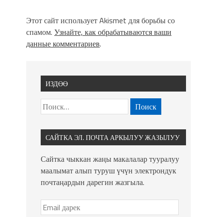
Этот сайт использует Akismet для борьбы со
спамом.
Узнайте, как обрабатываются ваши
данные комментариев
.
ИЗДӨӨ
САЙТКА ЭЛ. ПОЧТА АРКЫЛУУ ЖАЗЫЛУУ
Сайтка чыккан жаңы макалалар тууралуу
маалымат алып туруш үчүн электрондук
почтаңардын дарегин жазгыла.