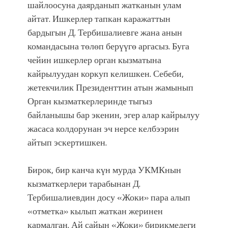
шайлоосуна даярданып жатканын улам
айтат. Ишкерлер тапкан каражаттын
бардыгын Д. Тербишалиевге жана анын
командасына төлөп берүүгө аргасыз. Буга
чейин ишкерлер орган кызматына
кайрылуудан коркуп келишкен. Себеби,
жетекчилик Президенттин атын жамынып
Орган кызматкерлеринде тыгыз
байланышы бар экенин, эгер алар кайрылуу
жасаса колдорунан эч нерсе келбээрин
айтып эскертишкен.
Бирок, бир канча күн мурда УКМКнын
кызматкерлери тарабынан Д.
Тербишалиевдин досу «Жоки» пара алып
«отметка» кылып жаткан жеринен
кармалган. Ай сайын «Жоки» бирикмедеги