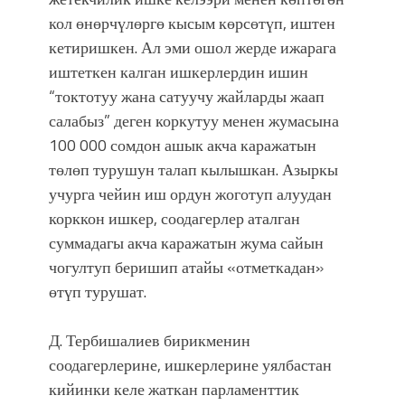
кол өнөрчүлөргө кысым көрсөтүп, иштен
кетиришкен. Ал эми ошол жерде ижарага
иштеткен калган ишкерлердин ишин
“токтотуу жана сатуучу жайларды жаап
салабыз” деген коркутуу менен жумасына
100 000 сомдон ашык акча каражатын
төлөп турушун талап кылышкан. Азыркы
учурга чейин иш ордун жоготуп алуудан
корккон ишкер, соодагерлер аталган
суммадагы акча каражатын жума сайын
чогултуп беришип атайы «отметкадан»
өтүп турушат.
Д. Тербишалиев бирикменин
соодагерлерине, ишкерлерине уялбастан
кийинки келе жаткан парламенттик