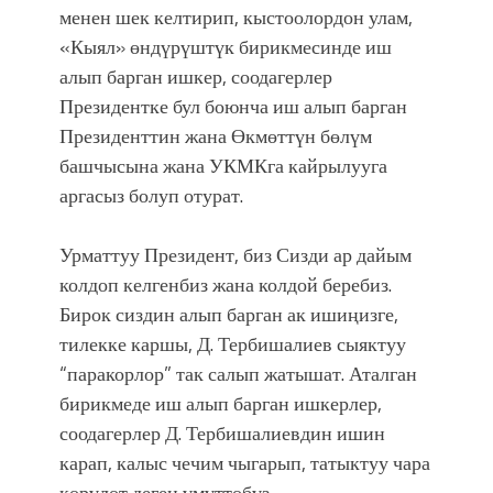
менен шек келтирип, кыстоолордон улам,
«Кыял» өндүрүштүк бирикмесинде иш
алып барган ишкер, соодагерлер
Президентке бул боюнча иш алып барган
Президенттин жана Өкмөттүн бөлүм
башчысына жана УКМКга кайрылууга
аргасыз болуп отурат.
Урматтуу Президент, биз Сизди ар дайым
колдоп келгенбиз жана колдой беребиз.
Бирок сиздин алып барган ак ишиңизге,
тилекке каршы, Д. Тербишалиев сыяктуу
“паракорлор” так салып жатышат. Аталган
бирикмеде иш алып барган ишкерлер,
соодагерлер Д. Тербишалиевдин ишин
карап, калыс чечим чыгарып, татыктуу чара
көрүлөт деген үмүттөбүз.