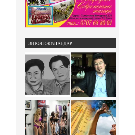
ЭҢ КӨП ОКУЛГАНДАР