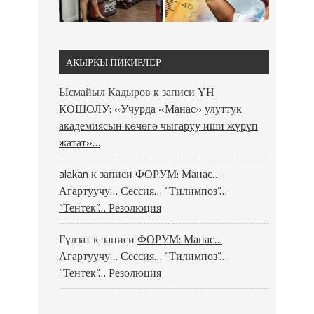
АКЫРКЫ ПИКИРЛЕР
Ысмайыл Кадыров
к записи
ҮН
КОШОЛУ: «Учурда «Манас» улуттук
академиясын көчөгө чыгаруу иши жүрүп
жатат»…
alakan
к записи
ФОРУМ: Манас…
Агартуучу… Сессия… “Тилимпоз”…
“Тентек”… Резолюция
Гүлзат
к записи
ФОРУМ: Манас…
Агартуучу… Сессия… “Тилимпоз”…
“Тентек”… Резолюция