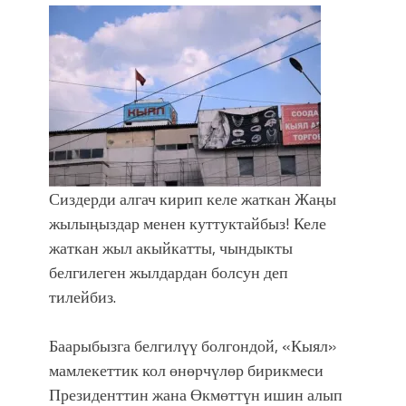
Сиздерди алгач кирип келе жаткан Жаңы
жылыңыздар менен куттуктайбыз! Келе
жаткан жыл акыйкатты, чындыкты
белгилеген жылдардан болсун деп
тилейбиз.
Баарыбызга белгилүү болгондой, «Кыял»
мамлекеттик кол өнөрчүлөр бирикмеси
Президенттин жана Өкмөттүн ишин алып