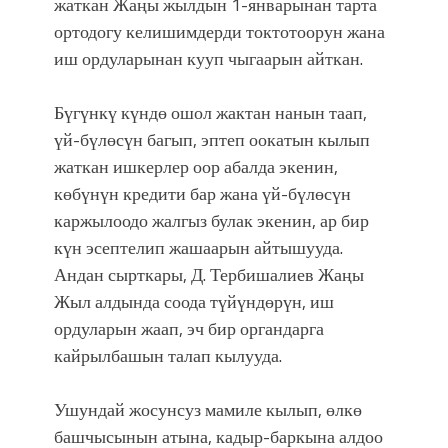
жаткан Жаңы жылдын 1-январынан тарта
ортодогу келишимдерди токтотоорун жана
иш ордуларынан кууп чыгаарын айткан.
Бүгүнкү күндө ошол жактан нанын таап,
үй-бүлөсүн багып, эптеп оокатын кылып
жаткан ишкерлер оор абалда экенин,
көбүнүн кредити бар жана үй-бүлөсүн
каржылоодо жалгыз булак экенин, ар бир
күн эсептелип жашаарын айтышууда.
Андан сырткары, Д. Тербишалиев Жаңы
Жыл алдында соода түйүндөрүн, иш
ордуларын жаап, эч бир органдарга
кайрылбашын талап кылууда.
Ушундай жосунсуз мамиле кылып, өлкө
башчысынын атына, кадыр-баркына алдоо