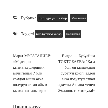
Рубрика
Бир бүркүм… кабар
Маалымат
Tagged
бир бүркүм кабар
маалымат
Марат МУРАТАЛИЕВ:
Видео — Бүбүайша
«Медицина
ТОКТОБАЕВА: “Каза
кызматкерлеринин
болгон кызымдын
айлыгынан 7 млн
сүрөтүн коюп, элден
сомдон ашык акча
акча чогултуп аткан
өндүрүп алган айым
алдамчы Аксана менен
кызматтан алынды»
Жолдош, токтоткула!»
Пикир жазуу