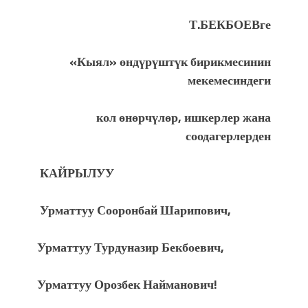
Т.Б
ЕКБОЕВ
ге
«Кыял» өндүрүштүк бирикмесинин
мекемесиндеги
кол өнөрчүлөр, ишкерлер жана
соодагерлерден
КАЙРЫЛУУ
Урматтуу Сооронбай Шарипович,
Урматтуу Турдуназир Бекбоевич,
Урматтуу Орозбек Найманович!