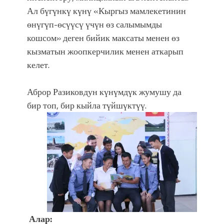
Ал бүгүнкү күнү «Кыргыз мамлекетинин
өнүгүп-өсүүсү үчүн өз салымымды
кошсом» деген бийик максаты менен өз
кызматын жоопкерчилик менен аткарып
келет.
Аброр Разиковдун күнүмдүк жумушу да
бир топ, бир кыйла түйшүктүү.
Алар: