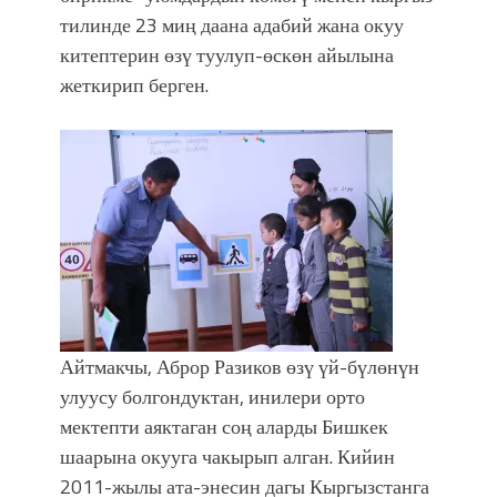
тилинде 23 миң даана адабий жана окуу
китептерин өзү туулуп-өскөн айылына
жеткирип берген.
Айтмакчы, Аброр Разиков өзү үй-бүлөнүн
улуусу болгондуктан, инилери орто
мектепти аяктаган соң аларды Бишкек
шаарына окууга чакырып алган. Кийин
2011-жылы ата-энесин дагы Кыргызстанга