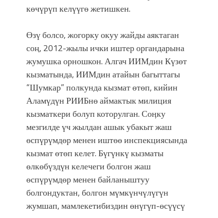
көчүрүп келүүгө жетишкен.
Өзү болсо, жогорку окуу жайды аяктаган
соң, 2012-жылы ички иштер органдарына
жумушка орношкон. Алгач ИИМдин Күзөт
кызматында, ИИМдин атайын багыттагы
“Шумкар” полкунда кызмат өтөп, кийин
Аламүдүн РИИБнө аймактык милиция
кызматкери болуп которулган. Соӊку
мезгилде үч жылдан ашык убакыт жаш
өспүрүмдөр менен иштөө инспекциясында
кызмат өтөп келет. Бүгүнкү кызматы
өлкөбүздүн келечеги болгон жаш
өспүрүмдөр менен байланыштуу
болгондуктан, болгон мүмкүнчүлүгүн
жумшап, мамлекетибиздин өнүгүп-өсүүсү