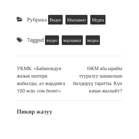
Рубрика
Видео
Маалымат
Медиа
Tagged
видео
маалымат
медиа
УКМК: «Бабановдун
ӨКМ аба ырайы
жазык иштери
тууралуу шашылыш
жабылды, ал жардамга
билдирүү таратты. Күн
100 млн. сом бөлөт»
качан жылыйт?
Пикир жазуу