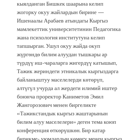
кыялданган Бишкек шаарына келип
жогорку окуу жайлардын бирине —
Ишенаалы Арабаев атындагы Кыргыз
мамлекеттик университетинин Педагогика
жана психология институтуна келип
тапшырган. Ушул окуу жайда окуп
жүргөндө билим алуудан тышкары ар
түрдүү иш-чараларга жигердүү катышып,
Тажик жериндеги этникалык кыргыздарга
байланыштуу маселелерди көтөрүп,
алтүгүл учурда ал жердеги илимий иштер
боюнча проректор Каниметов Эмил
Жангорозович менен биргеликте
«Тажикстандык кыргыз жаштарынын
билим алуу маселелери» деген тема коюп
конференция өткөрүшкөн. Бир катар
бирикме- уюмдардын көмөгү менен кыргыз