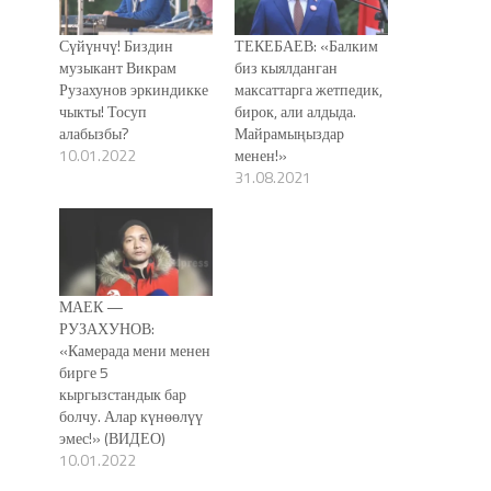
Сүйүнчү! Биздин
ТЕКЕБАЕВ: «Балким
музыкант Викрам
биз кыялданган
Рузахунов эркиндикке
максаттарга жетпедик,
чыкты! Тосуп
бирок, али алдыда.
алабызбы?
Майрамыңыздар
10.01.2022
менен!»
31.08.2021
МАЕК —
РУЗАХУНОВ:
«Камерада мени менен
бирге 5
кыргызстандык бар
болчу. Алар күнөөлүү
эмес!» (ВИДЕО)
10.01.2022