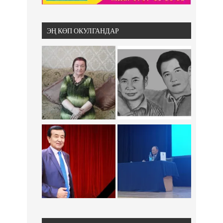
ЭҢ КӨП ОКУЛГАНДАР