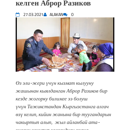
келген Аброр Разиков
впечатляющим шоу музыкальных
фонтанов в Royal Central Park
27.03.2021
ALAKAN
0
Аида САЛЯНОВА: "Кыргыз шахмат
союзунун президенти болуп
шайланышым сыймык жана чоң
жоопкерчилик!"
Садыр ЖАПАРОВ: “Айтматовдой
адабият алпы чыгыш үчүн, улуу көч
уланышы үчүн журнал сөзсүз керек!”
“Китепкана түнγ-2026”: Психолог
Мээрим Мураталиева менен
жолугушууга келиңиз! (Дарек. Видео)
Өз эли-жери үчүн кызмат кылууну
Латын арибиндеги “Чабуул”... “Ала-
жашынан кыялданган Аброр Разиков бир
Тоо” журналынын тарыхы жана
кезде жогорку билимге ээ болуш
редакторлору... (Тизме. Видео)
үчүн
Тажикстандан Кыргызстанга
алгач
“КАРА КЕМПИР”: ҮМҮТТҮН
өзү келип, кийин жанына бир туугандарын
ТҮБӨЛҮК СИМВОЛУ
чакыртып алып, жыл айланбай ата-
Кыргызстандагы эң ири музыкалуу
энесин көчүрүп келгендиги жана