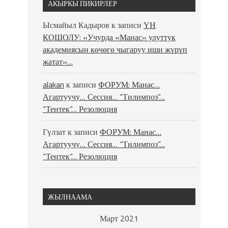
АКЫРКЫ ПИКИРЛЕР
Ысмайыл Кадыров
к записи
ҮН
КОШОЛУ: «Учурда «Манас» улуттук
академиясын көчөгө чыгаруу иши жүрүп
жатат»…
alakan
к записи
ФОРУМ: Манас…
Агартуучу… Сессия… “Тилимпоз”…
“Тентек”… Резолюция
Гүлзат
к записи
ФОРУМ: Манас…
Агартуучу… Сессия… “Тилимпоз”…
“Тентек”… Резолюция
ЖЫЛНААМА
Март 2021