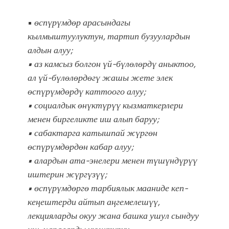
•
өспүрүмдөр арасындагы
кылмыштуулуктун, тартип бузуулардын
алдын алуу;
• аз камсыз болгон үй-бүлөлөрдү аныктоо,
ал үй-бүлөлөрдөгү жашы жете элек
өспүрүмдөрдү каттоого алуу;
• социалдык өнүктүрүү кызматкерлери
менен биргеликте иш алып баруу;
• сабактарга катышпай жүргөн
өспүрүмдөрдөн кабар алуу;
• алардын ата-энелери менен түшүндүрүү
иштерин жүргүзүү;
• өспүрүмдөргө тарбиялык мааниде кеп-
кеӊештерди айтып аӊгемелешүү,
лекцияларды окуу жана башка ушул сындуу