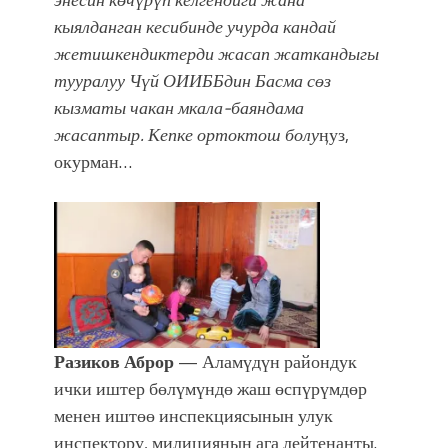
фонтанды көрүү үчүн Royal Central
кыялданган кесибинде
учурда
кандай
Park'ка 30 миң адам чогулду
жетишкендиктерди жасап жаткандыгы
тууралуу Чүй ОИИББдин Басма сөз
кызматы чакан мкала-баяндама
жасаптыр. Кепке ортоктош болу
ӊуз,
окурман…
Разиков Аброр
— Аламүдүн райондук
ички иштер бөлүмүндө жаш өспүрүмдөр
менен иштөө инспекциясынын улук
инспектору, милициянын ага лейтенанты.