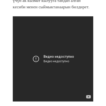
үчүн ак кызмат кылууга тандап алган
кесиби менен сыймыктанаарын билдирет.