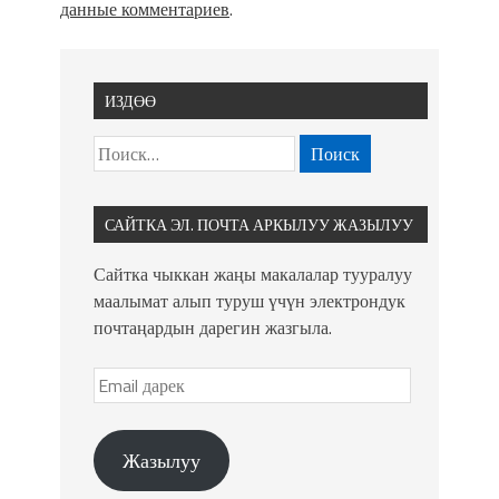
данные комментариев
.
ИЗДӨӨ
САЙТКА ЭЛ. ПОЧТА АРКЫЛУУ ЖАЗЫЛУУ
Сайтка чыккан жаңы макалалар тууралуу
маалымат алып туруш үчүн электрондук
почтаңардын дарегин жазгыла.
Жазылуу