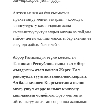
иш-чараларды уюштуруу…
Анткен менен ал бул кызматын
ырахаттануу менен аткарып, «коомдук
коопсуздукту камсыздоодо жана
кылмыштуулуктун алдын алууда өз пайдам
тийсе» деген жалгыз максаты бар экенин өз
сөзүндө дайым белгилейт.
Аброр Разиковдун өзүнө келсек, ал
Тажиксан Республикасынын эл «Жер
жылдызы» атап койгон Жерге-Тал
районунда туулган этникалык кыргыз.
Ал бала кезинен Кыргызстанга келип
окуп, ушул жерде кызмат кылууну
кыялданып чоңойгон.
Орто мектепти
ийгиликтүү аяктаган соң, ошол жашынан