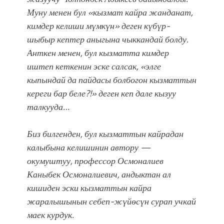
болмок”
Муну менен бул «кызмат кайра жанданат,
кимдер келиши мүмкүн» деген күбүр-
шыбыр кептер аныгына чыккандай болду.
Анткен менен, бул кызматта кимдер
иштеп кеткенин эске салсак, «элге
кыпындай да пайдасы болбогон
кызматтын
кереги бар беле?!
» деген кеп дале кызуу
талкууда…
Биз билгенден, бул кызматтын кайрадан
калыбына келишинин автору —
окумуштуу, профессор Осмоналиев
Каныбек Осмоналиевич, андыктан ал
кишиден эски кызматтын кайра
жаралышынын себеп-жүйөсүн сурап учкай
маек курдук.