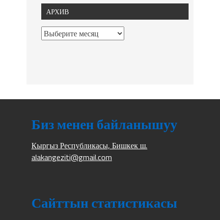
АРХИВ
Биз менен байланышуу
Кыргыз Республикасы, Бишкек ш.
alakangeziti@gmail.com
Сайттын статистикасы