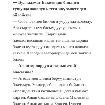
— Бул кызмат Бакиевдин бийлиги
тушунда жоюлуп кетти эле, эмнеге деп
ойлойсуз?
— Ооба, Бакиев бийлиги учурунда жоюлду.
Ага сырттан күч басымдуулук кылып,
жоюуга жетишти. Кыргыздын
идеологиясынын калыптанышына каршы
болгон күчтөрдүн жардамы менен жоюлуп
кеткен. Алардын авторлорун да мен жакшы
билем.
— Ал авторлордун аттарын атай
аласызбы?
— Агезде мен Билим берүү министри
болчумун. Эсиӊердеби, андагы бийликте
«президенттин катчылыгы» деген кызмат
кирген. Анын башында Оксана Малеваная
болгон. Анын артында Елисев, Гуреев