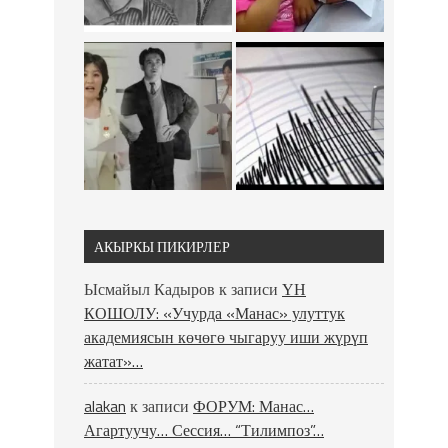
АКЫРКЫ ПИКИРЛЕР
Ысмайыл Кадыров
к записи
ҮН
КОШОЛУ: «Учурда «Манас» улуттук
академиясын көчөгө чыгаруу иши жүрүп
жатат»…
alakan
к записи
ФОРУМ: Манас…
Агартуучу… Сессия… “Тилимпоз”…