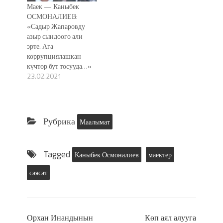
Маек — Каныбек
ОСМОНАЛИЕВ:
«Садыр Жапаровду
азыр сындоого али
эрте. Ага
коррупциялашкан
күчтөр бут тосууда…»
23.02.2021
Рубрика
Маалымат
Tagged
Каныбек Осмоналиев
маектер
саясат
Орхан Инандынын
Көп аял алууга