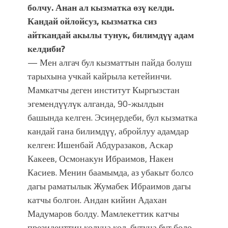
болчу. Анан ал кызматка өзү келди.
Кандай ойлойсуз, кызматка сиз
айткандай акылы тунук, билимдүү адам
келдиби?
— Мен алгач бул кызматтын пайда болуш
тарыхына учкай кайрыла кетейинчи.
Мамкатчы деген институт Кыргызстан
эгемендүүлүк алганда, 90-жылдын
башында келген. Эсиӊердеби, бул кызматка
кандай гана билимдүү, абройлуу адамдар
келген: Ишенбай Абдуразаков, Аскар
Какеев, Осмонакун Ибраимов, Накен
Касиев. Менин баамымда, аз убакыт болсо
дагы раматылык Жумабек Ибраимов дагы
катчы болгон. Андан кийин Адахан
Мадумаров болду. Мамлекеттик катчы
президенттин колуна кол, бутуна бут боло