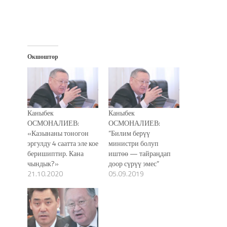
Окшоштор
Каныбек
Каныбек
ОСМОНАЛИЕВ:
ОСМОНАЛИЕВ:
«Казынаны тоногон
“Билим берүү
эргулду 4 саатта эле кое
министри болуп
беришиптир. Кана
иштөө — тайраңдап
чындык?»
доор сүрүү эмес”
21.10.2020
05.09.2019