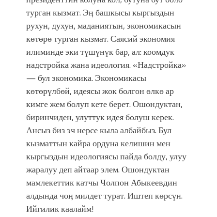
турган кызмат. Эӊ башкысы кыргыздын
рухун, духун, маданиятын, экономикасын
көтөрө турган кызмат. Саясий экономия
илиминде эки түшүнүк бар, ал: коомдук
надстройка жана идеология. «Надстройка»
— бул экономика. Экономикасы
көтөрүлбөй, идеясы жок болгон өлкө ар
кимге жем болуп кете берет. Ошондуктан,
биринчиден, улуттук идея болуш керек.
Ансыз биз эч нерсе кыла албайбыз. Бул
кызматтын кайра ордуна келишин мен
кыргыздын идеологиясы пайда болду, улуу
жаралуу деп айтаар элем. Ошондуктан
мамлекеттик катчы Чолпон Абыкеевдин
алдында чоӊ милдет турат. Иштеп көрсүн.
Ийгилик каалайм!