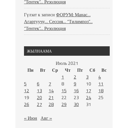
“Тентек”… Резолюция
Гүлзат
к записи
ФОРУМ: Манас…
Агартуучу… Сессия… “Тилимпоз”…
“Тентек”… Резолюция
ЖЫЛНААМА
Июль 2021
Пн
Вт
Ср
Чт
Пт
Сб
Вс
1
2
3
4
5
6
7
8
9
10
11
12
13
14
15
16
17
18
19
20
21
22
23
24
25
26
27
28
29
30
31
« Июн
Авг »