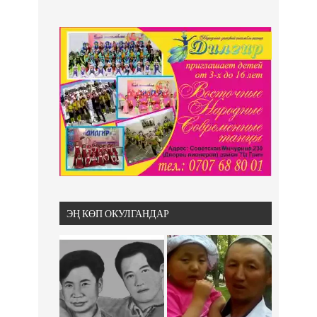
ЭҢ КӨП ОКУЛГАНДАР