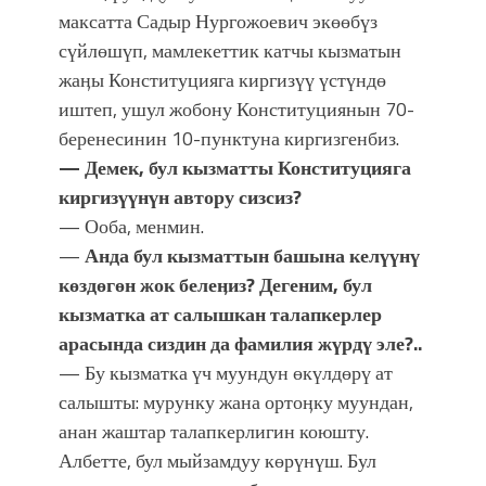
максатта Садыр Нургожоевич экөөбүз
сүйлөшүп, мамлекеттик катчы кызматын
жаӊы Конституцияга киргизүү үстүндө
иштеп, ушул жобону Конституциянын 70-
беренесинин 10-пунктуна киргизгенбиз.
— Демек, бул кызматты Конституцияга
киргизүүнүн автору сизсиз?
— Ооба, менмин.
—
Анда бул
кызматтын башына келүүнү
көздөгөн жок белеӊиз? Дегеним, бул
кызматка ат салышкан талапкерлер
арасында сиздин да фамилия жүрдү эле?..
— Бу кызматка үч муундун өкүлдөрү ат
салышты: мурунку жана ортоӊку муундан,
анан жаштар талапкерлигин коюшту.
Албетте, бул мыйзамдуу көрүнүш. Бул