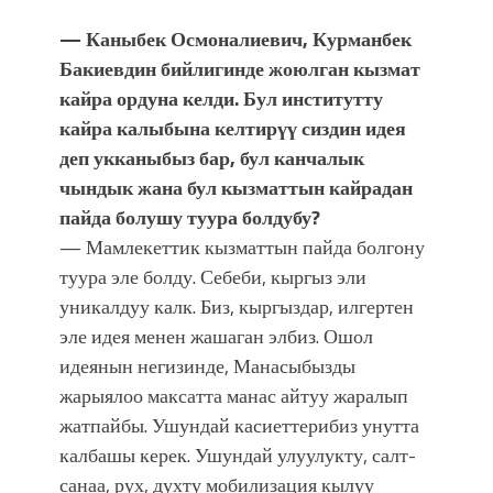
— Каныбек Осмоналиевич, Курманбек
Бакиевдин бийлигинде жоюлган кызмат
кайра ордуна келди. Бул институтту
кайра калыбына келтирүү сиздин идея
деп укканыбыз бар, бул канчалык
чындык жана бул кызматтын кайрадан
пайда болушу туура болдубу?
— Мамлекеттик кызматтын пайда болгону
туура эле болду. Себеби, кыргыз эли
уникалдуу калк. Биз, кыргыздар, илгертен
эле идея менен жашаган элбиз. Ошол
идеянын негизинде, Манасыбызды
жарыялоо максатта манас айтуу жаралып
жатпайбы. Ушундай касиеттерибиз унутта
калбашы керек. Ушундай улуулукту, салт-
санаа, рух, духту мобилизация кылуу