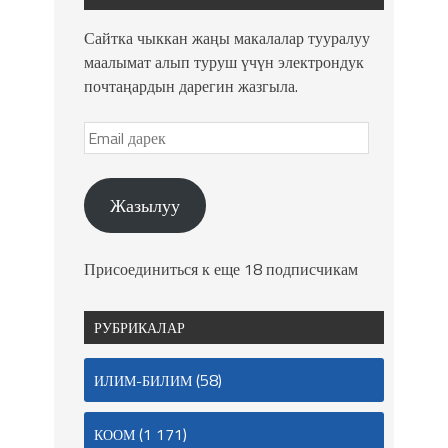
Сайтка чыккан жаңы макалалар тууралуу
маалымат алып туруш үчүн электрондук
почтаңардын дарегин жазгыла.
Жазылуу
Присоединиться к еще 18 подписчикам
РУБРИКАЛАР
(58)
ИЛИМ-БИЛИМ
(1 171)
КООМ