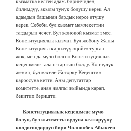
кызматка келген адам, биринчиден,
билимдүү, акылы тунук болушу керек. Ал
адамдын башынан бардык нерсе өтүшү
керек. Себеби, бул кызмат мамлекеттин
тагдырын чечет. Бул жөнөкөй кызмат эмес,
Конституциялык кызмат. Бул жобону Жаӊы
Конституцияга киргизүү оӊойго турган
жок, мен да мүчө болгон Конституциялык
кеңешмеде талаш-тартыш болду. Көпчүлүк
жеӊип, бул маселе Жогорку Кеӊештин
кароосуна кетти. Аны депутаттар
комитетте, анан жалпы жыйында карап,
бекитип беришти.
— Конституциялык кеңешмеде мүчө
болуп, бул кызматты ордуна келтирүүнү
колдогондордун бири Чолпонбек Абыкеев