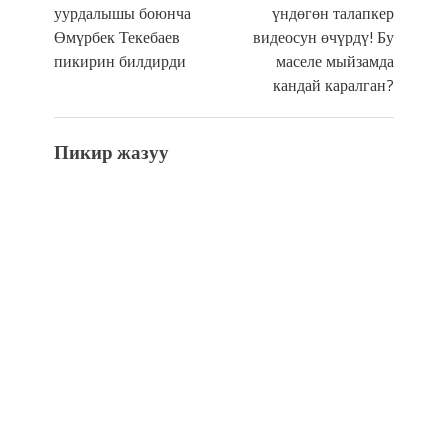
уурдалышы боюнча
үндөгөн талапкер
Өмүрбек Текебаев
видеосун өчүрдү! Бу
пикирин билдирди
маселе мыйзамда
кандай каралган?
Пикир жазуу