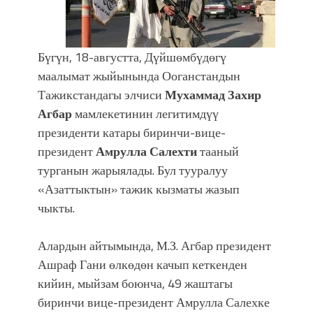
болмок”
Бүгүн, 18-августта, Дүйшөмбүдөгү
маалымат жыйынында Ооганстандын
Тажикстандагы элчиси
Мухаммад Захир
Агбар
мамлекетинин легитимдүү
президенти катары биринчи-вице-
президент
Амрулла Салехти
тааный
турганын жарыялады. Бул тууралуу
«Азаттыктын» тажик кызматы жазып
чыкты.
Алардын айтымында, М.З. Агбар президент
Ашраф Гани өлкөдөн качып кеткенден
кийин, мыйзам боюнча, 49 жаштагы
биринчи вице-президент Амрулла Салехке