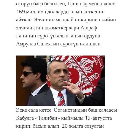
өтөрүн баса белгилеп, Гани өзү менен кошо
169 миллион долларды алып кеткенин
айткан. Элчинин мындай пикиринен кийин
элчиликтин кызматкерлери Ашраф
Ганинин сүрөтүн алып, анын ордуна
Амрулла Салехтин сүрөтүн илишкен.
Эске сала кетсе, Ооганстандын баш калаасы
Кабулга «Талибан» кыймылы 15-августта
кирип, басып алып, 20 жылга созулган