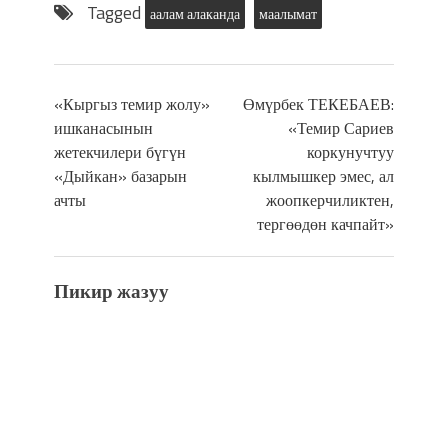
Tagged
аалам алаканда
маалымат
«Кыргыз темир жолу»
Өмүрбек ТЕКЕБАЕВ:
ишканасынын
«Темир Сариев
жетекчилери бүгүн
коркунучтуу
«Дыйкан» базарын
кылмышкер эмес, ал
ачты
жоопкерчиликтен,
тергөөдөн качпайт»
Пикир жазуу