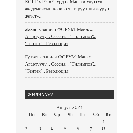
КОШОЛУ: «Учурда «Манас» улуттук
академиясын көчөгө чыгаруу иши жүрүп
жатат»…
alakan
к записи
ФОРУМ: Манас…
Агартуучу… Сессия… “Тилимпоз”…
“Тентек”… Резолюция
Гүлзат
к записи
ФОРУМ: Манас…
Агартуучу… Сессия… “Тилимпоз”…
“Тентек”… Резолюция
ЖЫЛНААМА
Август 2021
Пн
Вт
Ср
Чт
Пт
Сб
Вс
1
2
3
4
5
6
7
8