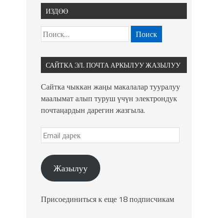
ИЗДӨӨ
САЙТКА ЭЛ. ПОЧТА АРКЫЛУУ ЖАЗЫЛУУ
Сайтка чыккан жаңы макалалар тууралуу
маалымат алып туруш үчүн электрондук
почтаңардын дарегин жазгыла.
Жазылуу
Присоединиться к еще 18 подписчикам