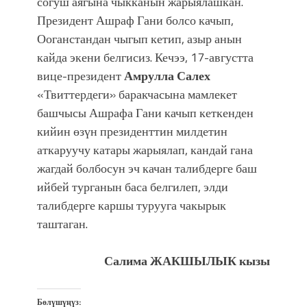
согуш аягына чыкканын жарыялашкан.
Президент Ашраф Гани болсо качып,
Ооганстандан чыгып кетип, азыр анын
кайда экени белгисиз. Кечээ, 17-августта
вице-президент
Амрулла Салех
«Твиттердеги» баракчасына мамлекет
башчысы Ашрафа Гани качып кеткенден
кийин өзүн президенттин милдетин
аткаруучу катары жарыялап, кандай гана
жагдай болбосун эч качан талибдерге баш
ийбей турганын баса белгилеп, элди
талибдерге каршы турууга чакырык
таштаган.
Салима ЖАКШЫЛЫК кызы
Бөлүшүңүз: