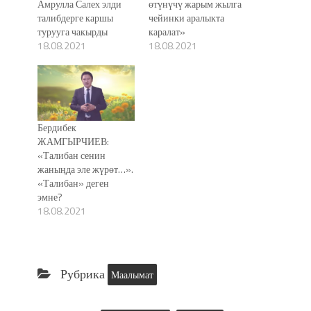
Амрулла Салех элди
өтүнүчү жарым жылга
талибдерге каршы
чейинки аралыкта
турууга чакырды
каралат»
18.08.2021
18.08.2021
Бердибек
ЖАМГЫРЧИЕВ:
«Талибан сенин
жаныңда эле жүрөт…».
«Талибан» деген
эмне?
18.08.2021
Рубрика
Маалымат