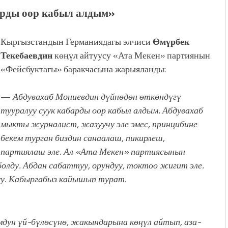
рды оор кабыл алдым»
Кыргызстандын Германиядагы элчиси
Өмүрбек
Текебаевдин
көңүл айтуусу «Ата Мекен» партиянын
«Фейсбуктагы» баракчасына жарыяланды:
—
Абдувахаб Мониевдин дүйнөдөн өткөндүгү
тууралуу суук кабарды оор кабыл алдым.
Абдувахаб
мыкты журналист, жазуучу эле эмес, принцибине
бекем турган биздин санаалаш, пикирлеш,
партиялаш эле. Ал «Ата Мекен» партиясынын
болду.
Абдан сабаттуу, орундуу, токтоо жигит эле.
у.
Кабыргабыз кайышып турат.
ун үй-бүлөсүнө, жакындарына көңүл айтып, аза-