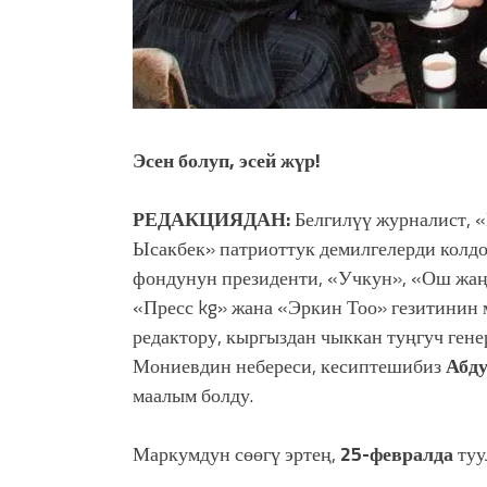
Эсен болуп, эсей жүр!
РЕДАКЦИЯДАН:
Белгилүү журналист, «
Ысакбек» патриоттук демилгелерди колд
фондунун президенти, «Учкун», «Ош жа
«Пресс kg» жана «Эркин Тоо» гезитинин
редактору, кыргыздан чыккан туңгуч ген
Мониевдин небереси, кесиптешибиз
Абд
маалым болду.
Маркумдун сөөгү эртең,
25-февралда
туу