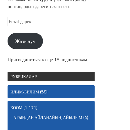
почтаңардын дарегин жазгыла.
Жазылуу
Присоединиться к еще 18 подписчикам
РУБРИКАЛАР
(58)
ИЛИМ-БИЛИМ
(1 171)
КООМ
(4)
АТЫҢДАН АЙЛАНАЙЫН, АЙЫЛЫМ