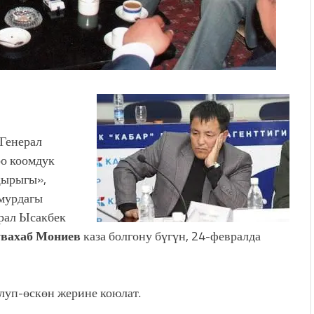
Генерал
оо коомдук
ңырыгы»,
 мурдагы
ерал Ысакбек
увахаб Мониев
каза болгону бүгүн, 24-февралда
луп-өскөн жерине коюлат.