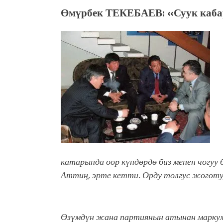
Өмүрбек ТЕКЕБАЕВ: «Суук каба
катарында оор күндөрдө биз менен чогуу 
Аттиң, эрте кетти. Орду толгус жоготу
Өзүмдүн жана партиянын атынан маркумд