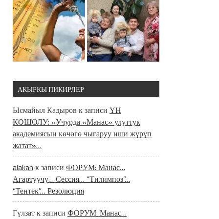
АКЫРКЫ ПИКИРЛЕР
Ысмайыл Кадыров
к записи
ҮН
КОШОЛУ: «Учурда «Манас» улуттук
академиясын көчөгө чыгаруу иши жүрүп
жатат»…
alakan
к записи
ФОРУМ: Манас…
Агартуучу… Сессия… “Тилимпоз”…
“Тентек”… Резолюция
Гүлзат
к записи
ФОРУМ: Манас…