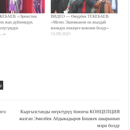
КЕБАЕВ: «Эрнистин
ВИДЕО — Өмүрбек ТЕКЕБАЕВ:
ин жан дүйнөмдүн,
«Мелис Эшимканов он жылдай
бөлүгүмдүн
коомдук пикирге кожоюн болду»
й…»
15.09.2021
р
нго
Кыргызстанды өнүктүрүү боюнча КОНЦЕПЦИЯ
жазган Эмилбек Абдыкадыров Бишкек шаарынын
мэри болду