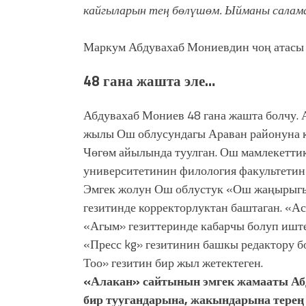
кайгыларын тең бөлүшөм.
Ыйманы салама
Маркум Абдувахаб Мониевдин чоң атасы
48 гана жашта эле…
Абдувахаб Мониев 48 гана жашта болчу. 
жылы Ош облусундагы Араван районуна 
Чөгөм айылында туулган. Ош мамлекетти
университетинин филология факультетин 
Эмгек жолун Ош облустук «Ош жаңырыг
гезитинде корректорлуктан баштаган. «Ас
«Агым» гезиттеринде кабарчы болуп ишт
«Пресс kg» гезитинин башкы редактору 
Тоо» гезитин бир жыл жетектеген.
«Алакан» сайтынын эмгек жамааты Аб
бир туугандарына, жакындарына терең 