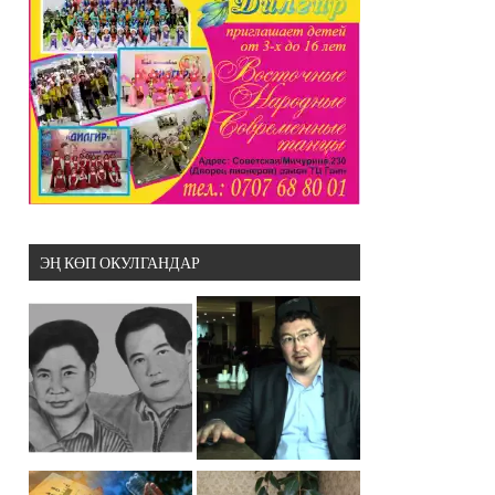
ЭҢ КӨП ОКУЛГАНДАР