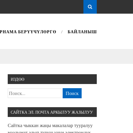
РНАМА БЕРҮҮЧҮЛӨРГӨ
БАЙЛАНЫШ
ИЗДӨӨ
САЙТКА ЭЛ. ПОЧТА АРКЫЛУУ ЖАЗЫЛУУ
Сайтка чыккан жаңы макалалар тууралуу
маалымат алып туруш үчүн электрондук