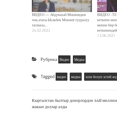
ВИДЕО — Абдувахаб Мониевдин
ВИДЕО -ТЕ
чоң атасы Ысакбек Мониев тууралуу
кеткени мен
тасмасы…
менин бир 
24.02.2022
кеткенинде
13.06.2021
Рубрика
Видео
Медиа
Tagged
видео
медиа
эсен болуп эстей жү
Кыргызстан былтыр донорлордон 448 миллио
жакын доллар алды