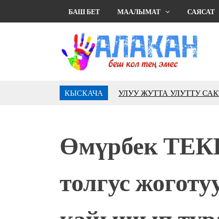
БАШ БЕТ
МААЛЫМАТ
САЯСАТ
УЛУУ ЖУТТА УЛУТТУ СА
КЫСКАЧА
АБДРАХМАНОВ
10 000 гостей насладились 
музыкальных фонтанов в Roya
Өмүрбек ТЕК
Аида САЛЯНОВА: "Кыргыз ш
президенти болуп шайланыш
жоопкерчилик!"
толгус жоготу
Садыр ЖАПАРОВ: “Айтматов
үчүн, улуу көч уланышы үчүн 
“Китепкана түнγ-2026”: Пси
кайышып тур
менен жолугушууга келиңиз! 