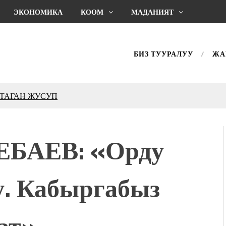
ЭКОНОМИКА
КООМ
МАДАНИЯТ
БИЗ ТУУРАЛУУ
ЖА
КТАГАН ЖУСУП
впечатляющим шоу
l Central Park
ЕБАЕВ: «Орду
ахмат союзунун
ым сыймык жана чоң
у. Кабыргабыз
дой адабият алпы чыгыш
журнал сөзсүз керек!”
холог Мээрим Мураталиева
ат»
(Дарек. Видео)