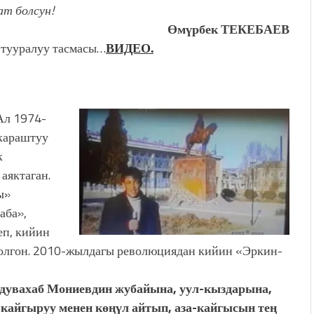
т болсун!
Өмүрбек ТЕКЕБАЕВ
 тууралуу тасмасы…
ВИДЕО.
Ал 1974-
караштуу
к
аяктаган.
ы»
аба»,
еп, кийин
болгон. 2010-жылдагы революциядан кийин «Эркин-
дувахаб Мониевдин жубайына, уул-кыздарына,
кайгыруу менен көңүл айтып, аза-кайгысын тең