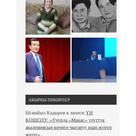
АКЫРКЫ ПИКИРЛЕР
Ысмайыл Кадыров
к записи
ҮН
КОШОЛУ: «Учурда «Манас» улуттук
академиясын көчөгө чыгаруу иши жүрүп
жатат»…