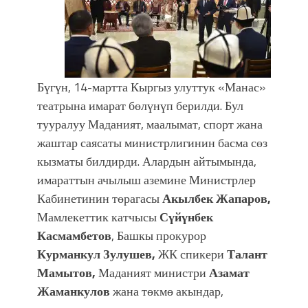
атка минерлер дагы катышса жакшы
болмок”
Бүгүн, 14-мартта Кыргыз улуттук «Манас»
театрына имарат бөлүнүп берилди. Бул
тууралуу Маданият, маалымат, спорт жана
жаштар саясаты министрлигинин басма сөз
кызматы билдирди. Алардын айтымында,
имараттын ачылыш аземине Министрлер
Кабинетинин төрагасы
Акылбек Жапаров,
Мамлекеттик катчысы
Сүйүнбек
Касмамбетов
, Башкы прокурор
Курманкул Зулушев,
ЖК спикери
Талант
Мамытов,
Маданият министри
Азамат
Жаманкулов
жана төкмө акындар,