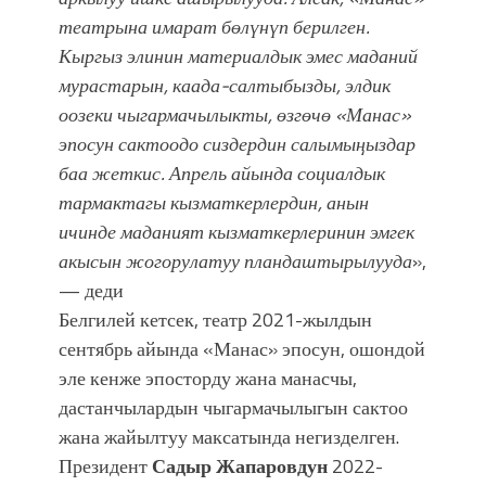
театрына имарат бөлүнүп берилген.
Кыргыз элинин материалдык эмес маданий
мурастарын, каада-салтыбызды, элдик
оозеки чыгармачылыкты, өзгөчө «Манас»
эпосун сактоодо сиздердин салымыңыздар
баа жеткис. Апрель айында социалдык
тармактагы кызматкерлердин, анын
ичинде маданият кызматкерлеринин эмгек
акысын жогорулатуу пландаштырылууда
»,
— деди
Белгилей кетсек, театр 2021-жылдын
сентябрь айында «Манас» эпосун, ошондой
эле кенже эпосторду жана манасчы,
дастанчылардын чыгармачылыгын сактоо
жана жайылтуу максатында негизделген.
Президент
Садыр Жапаровдун
2022-