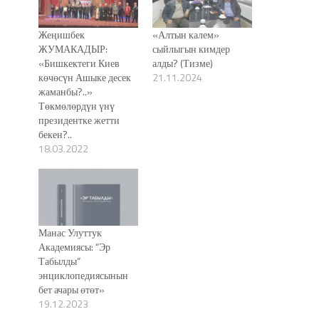
Жеңишбек
«Алтын калем»
ЖУМАКАДЫР:
сыйлыгын кимдер
«Бишкектеги Киев
алды? (Тизме)
көчөсүн Ашыке десек
21.11.2024
жаманбы?..»
Төкмөлөрдүн үнү
президентке жетти
бекен?..
18.03.2022
Манас Улуттук
Академиясы: “Эр
Табылды”
энциклопедиясынын
бет ачары өтөт»
19.12.2023