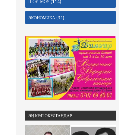
(114)
ШОУ-МОУ
(91)
ЭКОНОМИКА
ЭҢ КӨП ОКУЛГАНДАР