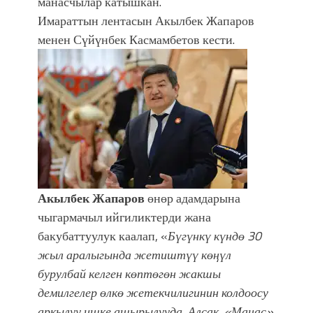
манасчылар катышкан.
Имараттын лентасын Акылбек Жапаров
менен Сүйүнбек Касмамбетов кести.
Акылбек Жапаров
өнөр адамдарына
чыгармачыл ийгиликтерди жана
бакубаттуулук каалап, «
Бүгүнкү күндө 30
жыл аралыгында жетиштүү көңүл
бурулбай келген көптөгөн жакшы
демилгелер өлкө жетекчилигинин колдоосу
аркылуу ишке ашырылууда. Алсак, «Манас»