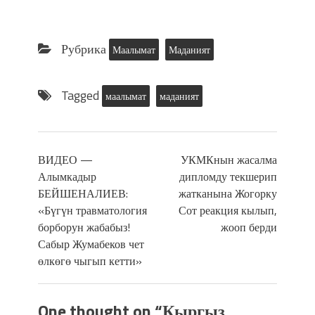
Рубрика
Маалымат
Маданият
Tagged
маалымат
маданият
ВИДЕО —
УКМКнын жасалма
Алымкадыр
дипломду текшерип
БЕЙШЕНАЛИЕВ:
жатканына Жогорку
«Бүгүн травматология
Сот реакция кылып,
борборун жабабыз!
жооп берди
Сабыр Жумабеков чет
өлкөгө чыгып кетти»
One thought on “
Кыргыз