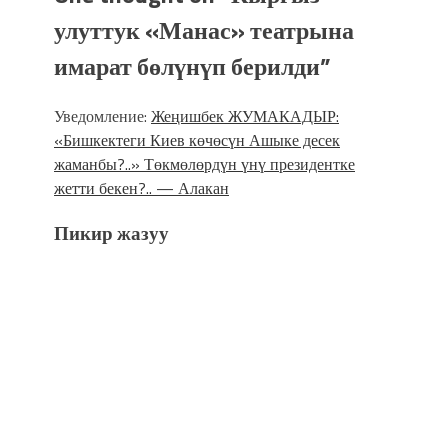
улуттук «Манас» театрына
имарат бөлүнүп берилди
”
Уведомление:
Жеңишбек ЖУМАКАДЫР:
«Бишкектеги Киев көчөсүн Ашыке десек
жаманбы?..» Төкмөлөрдүн үнү президентке
жетти бекен?.. — Алакан
Пикир жазуу