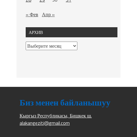
« Фев
Апр »
АРХИВ
Биз менен байланышуу
Кыргыз Республикасы, Бишкек ш.
alakangeziti@gmail.com