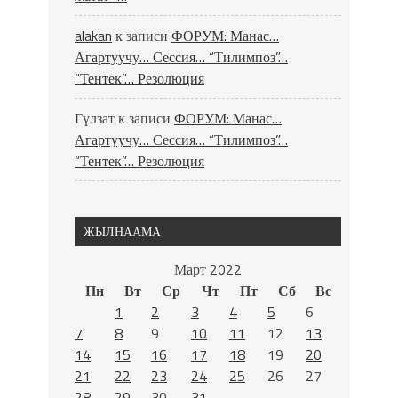
alakan
к записи
ФОРУМ: Манас…
Агартуучу… Сессия… “Тилимпоз”…
“Тентек”… Резолюция
Гүлзат
к записи
ФОРУМ: Манас…
Агартуучу… Сессия… “Тилимпоз”…
“Тентек”… Резолюция
ЖЫЛНААМА
Март 2022
Пн
Вт
Ср
Чт
Пт
Сб
Вс
1
2
3
4
5
6
7
8
9
10
11
12
13
14
15
16
17
18
19
20
21
22
23
24
25
26
27
28
29
30
31