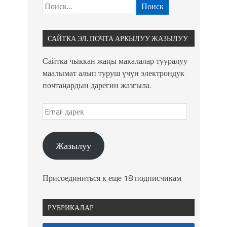
САЙТКА ЭЛ. ПОЧТА АРКЫЛУУ ЖАЗЫЛУУ
Сайтка чыккан жаңы макалалар тууралуу
маалымат алып туруш үчүн электрондук
почтаңардын дарегин жазгыла.
Жазылуу
Присоединиться к еще 18 подписчикам
РУБРИКАЛАР