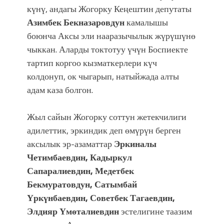
күнү, андагы Жогорку Кеңештин депутаты
Азимбек Бекназаровдун
камалышы
боюнча Аксы эли нааразычылык жүрүшүнө
чыккан. Аларды токтотуу үчүн Боспиекте
тартип коргоо кызматкерлери күч
колдонуп, ок чыгарып, натыйжада алты
адам каза болгон.
Жыл сайын Жогорку соттун жетекчилиги
адилеттик, эркиндик деп өмүрүн берген
аксылык эр-азаматтар
Эркиналы
Четимбаевдин, Кадыркул
Сапаралиевдин, Медетбек
Бекмуратовдун, Сатымбай
Үркүнбаевдин, Советбек Тагаевдин,
Элдияр Үмөталиевдин
эстелигине таазим