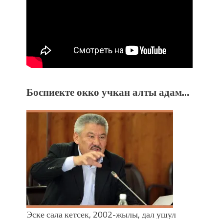
Боспиекте окко учкан алты адам…
Эске сала кетсек, 2002-жылы, дал ушул