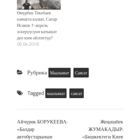
Өмүрбек Текебаев
камакта калып, Сапар
Исаков 7-апрель
эскерүүсүнө катышат
деп ким ойлоптур?
06.04.2018
Рубрика
Маалымат
Саясат
Tagged
маалымат
саясат
Айчүрөк БОРУКЕЕВА:
Жеңишбек
«Балдар
ЖУМАКАДЫР:
автобустарынын
«Бишкектеги Киев