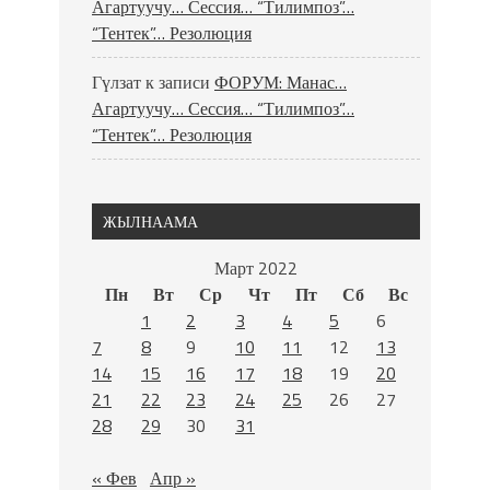
Агартуучу… Сессия… “Тилимпоз”…
“Тентек”… Резолюция
Гүлзат
к записи
ФОРУМ: Манас…
Агартуучу… Сессия… “Тилимпоз”…
“Тентек”… Резолюция
ЖЫЛНААМА
Март 2022
Пн
Вт
Ср
Чт
Пт
Сб
Вс
1
2
3
4
5
6
7
8
9
10
11
12
13
14
15
16
17
18
19
20
21
22
23
24
25
26
27
28
29
30
31
« Фев
Апр »