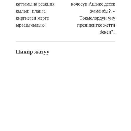
каттамына реакция
көчөсүн Ашыке десек
кылып, планга
жаманбы?..»
киргизген мэрге
Төкмөлөрдүн үнү
ыраазычылык»
президентке жетти
бекен?..
Пикир жазуу