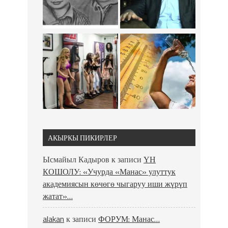
АКЫРКЫ ПИКИРЛЕР
Ысмайыл Кадыров
к записи
ҮН
КОШОЛУ: «Учурда «Манас» улуттук
академиясын көчөгө чыгаруу иши жүрүп
жатат»…
alakan
к записи
ФОРУМ: Манас…