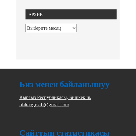
АРХИВ
Биз менен байланышуу
Кыргыз Республикасы, Бишкек ш.
alakangeziti@gmail.com
Сайттын статистикасы