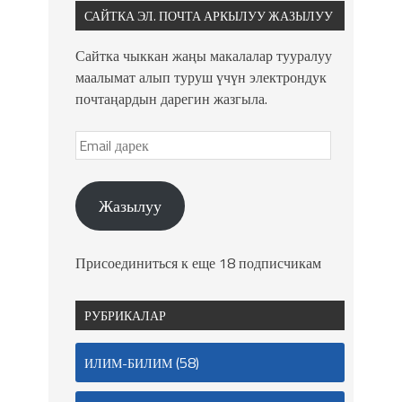
САЙТКА ЭЛ. ПОЧТА АРКЫЛУУ ЖАЗЫЛУУ
Сайтка чыккан жаңы макалалар тууралуу
маалымат алып туруш үчүн электрондук
почтаңардын дарегин жазгыла.
Жазылуу
Присоединиться к еще 18 подписчикам
РУБРИКАЛАР
(58)
ИЛИМ-БИЛИМ