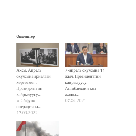
Окшоштор
Аксы, Апрель
7-апрель окуясына 11
окуясына арналган
жыл. Президенттин
көргөзмө…
кайрылуусу.
Президенттин
Атамбаевдин көз
кайрылуусу…
жашы…
«Тайфун»
07.04.2021
операциясы…
17.03.2022