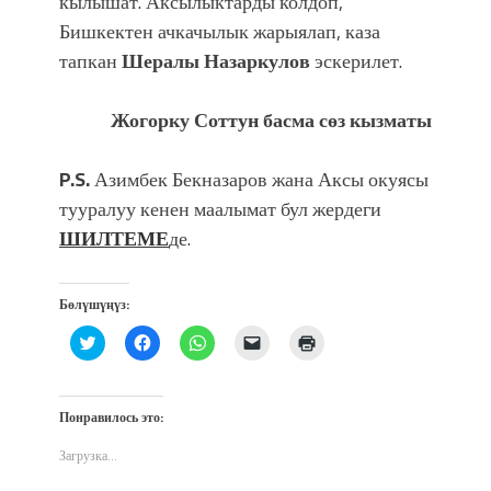
кылышат. Аксылыктарды колдоп,
Бишкектен ачкачылык жарыялап, каза
тапкан
Шералы Назаркулов
эскерилет.
Жогорку Соттун басма сөз кызматы
P.S.
Азимбек Бекназаров жана Аксы окуясы
тууралуу кенен маалымат бул жердеги
ШИЛТЕМЕ
де.
Бөлүшүңүз:
Нажмите,
Нажмите,
Нажмите,
Послать
Нажмите
чтобы
чтобы
чтобы
ссылку
для
поделиться
открыть
поделиться
другу
печати
на
на
в
по
(Открывается
Twitter
Facebook
WhatsApp
электронной
в
(Открывается
(Открывается
(Открывается
почте
новом
Понравилось это:
в
в
в
(Открывается
окне)
новом
новом
новом
в
окне)
окне)
окне)
новом
Загрузка...
окне)