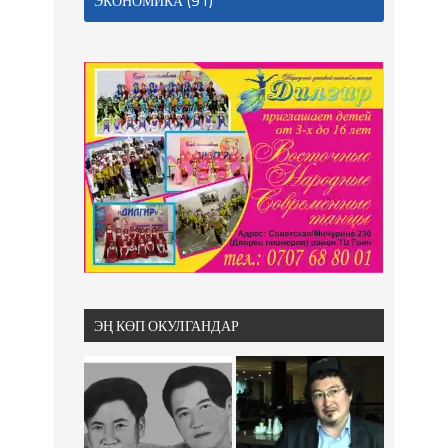
(91)
ЭКОНОМИКА
ЭҢ КӨП ОКУЛГАНДАР