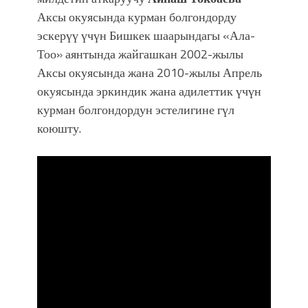
болмок”
Аксы окуясында курман болгондорду
эскерүү үчүн Бишкек шаарындагы «Ала-
Тоо» аянтында жайгашкан 2002-жылы
Аксы окуясында жана 2010-жылы Апрель
окуясында эркиндик жана адилеттик үчүн
курман болгондордун эстелигине гүл
коюшту.