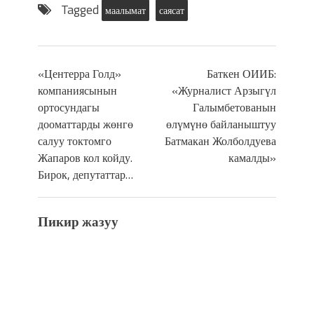
Tagged
маалымат
саясат
«Центерра Голд»
Баткен ОИИБ:
компаниясынын
«Журналист Арзыгүл
ортосундагы
Галымбетованын
дооматтарды жөнгө
өлүмүнө байланыштуу
салуу токтомго
Батмакан Жолболдуева
Жапаров кол койду.
камалды»
Бирок, депутаттар…
Пикир жазуу