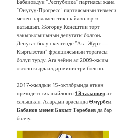
Бабановдун “Республика” партиясы жана
“Өнүгүү-Прогресс” партиясынын тизмеси
менен парламенттик шайлоолорго
катышып, Жогорку Кеңештин төрт
чакырылышынын депутаты болгон.
Депутат болуп келгенде “Ата-Журт —
Кыргызстан” фракциясынын төрагасы
болуп турду. Ага чейин ал 2009-жылы
өзгөчө кырдаалдар министри болгон.
2017-жылдын 15-октябрында өткөн
президенттик шайлоого
13 талапкер
ат
салышкан. Алардын арасында
Өмүрбек
Бабанов менен
Бакыт
Төрөбаев
да бар
болчу.