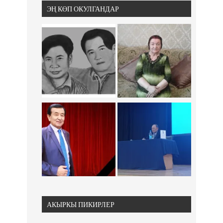
ЭҢ КӨП ОКУЛГАНДАР
АКЫРКЫ ПИКИРЛЕР