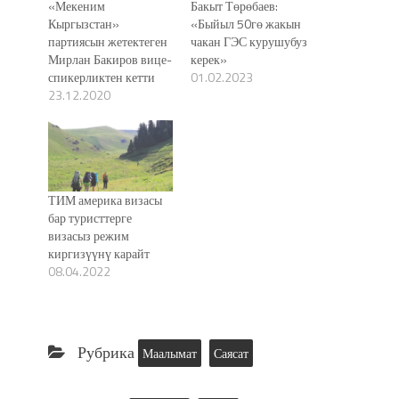
«Мекеним
Бакыт Төрөбаев:
Кыргызстан»
«Быйыл 50гө жакын
партиясын жетектеген
чакан ГЭС курушубуз
Мирлан Бакиров вице-
керек»
спикерликтен кетти
01.02.2023
23.12.2020
ТИМ америка визасы
бар туристтерге
визасыз режим
киргизүүнү карайт
08.04.2022
Рубрика
Маалымат
Саясат