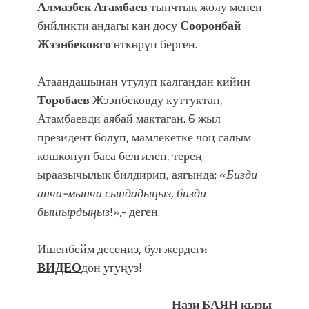
Алмазбек Атамбаев
тынчтык жолу менен
бийликти андагы кан досу
Сооронбай
Жээнбековго
өткөрүп берген.
Атаандашынан утулуп калгандан кийин
Төрөбаев
Жээнбековду куттуктап,
Атамбаевди аябай мактаган. 6 жыл
президент болуп, мамлекетке чоң салым
кошконун баса белгилеп, терең
ыраазычылык билдирип, аягында: «
Бизди
анча-мынча сындадыңыз, бизди
бышырдыңыз
!»,- деген.
Ишенбейм десеңиз, бул жердеги
ВИДЕО
дон угуңуз!
Нази БАЯН кызы