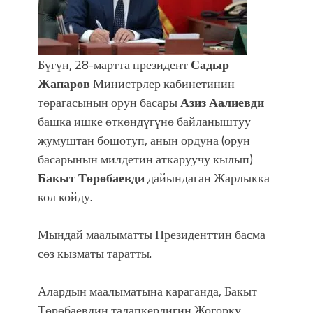
УЛУУ ЖУТТА УЛУТТУ САКТАГАН
ЖУСУП АБДРАХМАНОВ
Бүгүн, 28-мартта президент
Садыр
Жапаров
Министрлер кабинетинин
төрагасынын орун басары
Азиз Аалиевди
башка ишке өткөндүгүнө байланыштуу
жумуштан бошотуп, анын ордуна (орун
басарынын милдетин аткаруучу кылып)
Бакыт Төрөбаевди
дайындаган Жарлыкка
кол койду.
Мындай маалыматты Президенттин басма
сөз кызматы таратты.
Алардын маалыматына караганда, Бакыт
Төрөбаевдин талапкерлигин Жогорку