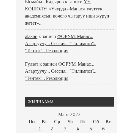
Ысмайыл Кадыров
к записи
ҮН
КОШОЛУ: «Учурда «Манас» улуттук
академиясын көчөгө чыгаруу иши жүрүп
жатат»…
alakan
к записи
ФОРУМ: Манас…
Агартуучу… Сессия… “Тилимпоз”…
“Тентек”… Резолюция
Гүлзат
к записи
ФОРУМ: Манас…
Агартуучу… Сессия… “Тилимпоз”…
“Тентек”… Резолюция
ЖЫЛНААМА
Март 2022
Пн
Вт
Ср
Чт
Пт
Сб
Вс
1
2
3
4
5
6