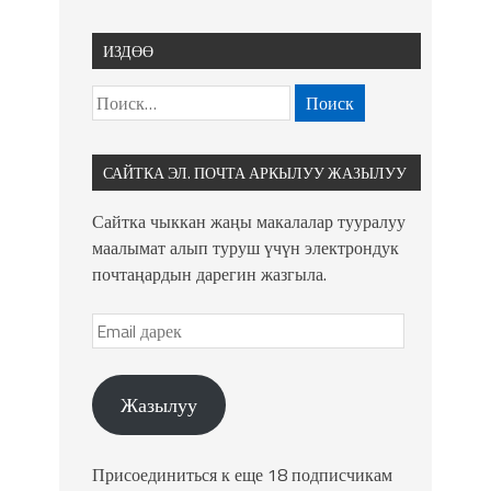
ИЗДӨӨ
САЙТКА ЭЛ. ПОЧТА АРКЫЛУУ ЖАЗЫЛУУ
Сайтка чыккан жаңы макалалар тууралуу
маалымат алып туруш үчүн электрондук
почтаңардын дарегин жазгыла.
Жазылуу
Присоединиться к еще 18 подписчикам