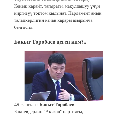
Кеңеш карайт, тагырагы, макулдашуу үчүн
киргизүү токтом кылынат. Парламент анын
талапкерлигин качан карары азырынча
белгисиз.
Бакыт Төрөбаев деген ким?..
49 жаштагы
Бакыт Төрөбаев
Бакиевдердин “Ак жол” партиясы,