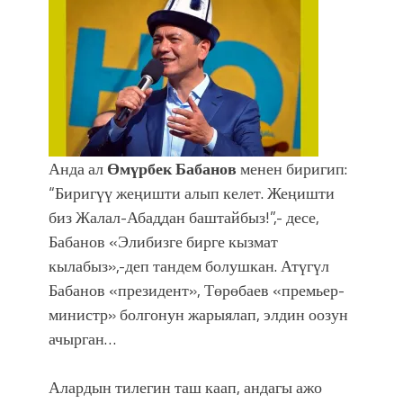
Анда ал
Өмүрбек Бабанов
менен биригип:
“Биригүү жеңишти алып келет. Жеңишти
биз Жалал-Абаддан баштайбыз!”,- десе,
Бабанов «Элибизге бирге кызмат
кылабыз»,-деп тандем болушкан. Атүгүл
Бабанов «президент», Төрөбаев «премьер-
министр» болгонун жарыялап, элдин оозун
ачырган…
Алардын тилегин таш каап, андагы ажо