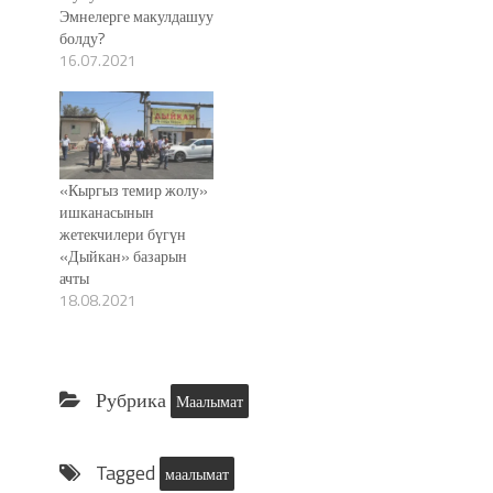
Эмнелерге макулдашуу
болду?
16.07.2021
«Кыргыз темир жолу»
ишканасынын
жетекчилери бүгүн
«Дыйкан» базарын
ачты
18.08.2021
Рубрика
Маалымат
Tagged
маалымат