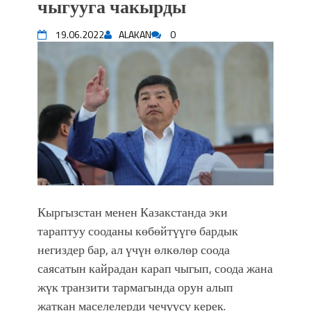
чыгууга чакырды
Садыр ЖАПАРОВ: “Айтматовдой
адабият алпы чыгыш үчүн, улуу көч
19.06.2022
ALAKAN
0
уланышы үчүн журнал сөзсүз керек!”
“Китепкана түнγ-2026”: Психолог
Мээрим Мураталиева менен
жолугушууга келиңиз! (Дарек. Видео)
Латын арибиндеги “Чабуул”... “Ала-
Тоо” журналынын тарыхы жана
редакторлору... (Тизме. Видео)
“КАРА КЕМПИР”: ҮМҮТТҮН
ТҮБӨЛҮК СИМВОЛУ
Кыргызстандагы эң ири музыкалуу
Кыргызстан менен Казакстанда эки
фонтанды көрүү үчүн Royal Central
тараптуу сооданы көбөйтүүгө бардык
Park'ка 30 миң адам чогулду
Фестиваль Symphony of Water & Light
негиздер бар, ал үчүн өлкөлөр соода
собрал более 20 тысяч гостей
саясатын кайрадан карап чыгып, соода жана
Жыргалбек КАСАБОЛОТОВ:
жүк транзити тармагында орун алып
“Уңгужол” темадагы тегерек столго
жаткан маселелерди чечүүсү керек.