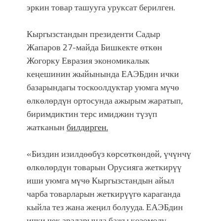
эркин товар ташууга уруксат берилген.
Кыргызстандын президенти Садыр
Жапаров 27-майда Бишкекте өткөн
Жогорку Евразия экономикалык
кеңешинин жыйынында ЕАЭБдин ички
базарындагы тоскоолдуктар уюмга мүчө
өлкөлөрдүн ортосунда ажырым жаратып,
биримдиктин терс имиджин түзүп
жатканын
билдирген.
«Биздин изилдөөбүз көрсөткөндөй, үчүнчү
өлкөлөрдүн товарын Орусияга жеткирүү
иши уюмга мүчө Кыргызстандын айыл
чарба товарларын жеткирүүгө караганда
кыйла тез жана жеңил болууда. ЕАЭБдин
ички чек араларында бажы көзөмөлү