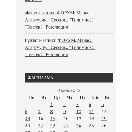
alakan
к записи
ФОРУМ: Манас…
Агартуучу… Сессия… “Тилимпоз”…
“Тентек”… Резолюция
Гүлзат
к записи
ФОРУМ: Манас…
Агартуучу… Сессия… “Тилимпоз”…
“Тентек”… Резолюция
ЖЫЛНААМА
Июнь 2022
Пн
Вт
Ср
Чт
Пт
Сб
Вс
1
2
3
4
5
6
7
8
9
10
11
12
13
14
15
16
17
18
19
20
21
22
23
24
25
26