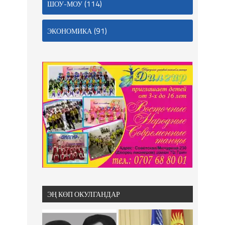
(114)
ШОУ-МОУ
(91)
ЭКОНОМИКА
ЭҢ КӨП ОКУЛГАНДАР