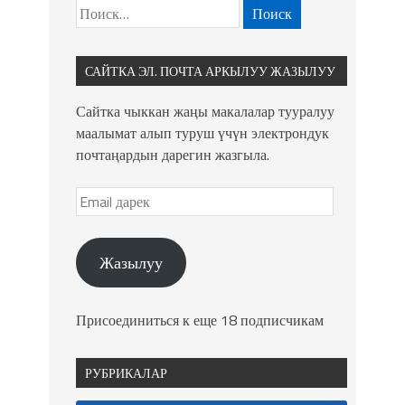
САЙТКА ЭЛ. ПОЧТА АРКЫЛУУ ЖАЗЫЛУУ
Сайтка чыккан жаңы макалалар тууралуу
маалымат алып туруш үчүн электрондук
почтаңардын дарегин жазгыла.
Жазылуу
Присоединиться к еще 18 подписчикам
РУБРИКАЛАР