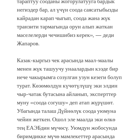
тараптуу сооданы жогорулатууга бардык
негиздер бар, ал үчүн соода саясатыбызды
кайрадан карап чыгып, соода жана жүк
транзити тармагында орун алып жаткан
маселелерди чечишибиз керек», — деди
Жапаров.
Казак-кыргыз чек арасында маал-маалы
менен жүк ташуучу унаалардын кээде бир
нече чакырымга созулган узун кезеги болуп
турат. Көзөмөлдүн күчөтүлүшү эки элдин
чыр-чатак бутасына айланып, эксперттер
муну «соода согушу» деп атап жүрүшөт.
Убагында талаш Дүйнөлүк соода уюмуна
чейин жеткен. Ошол эле маалда эки өлкө
тең ЕАЭБдин мүчөсү. Уюмдун жобосунда
биримдикке мүчө мамлекеттер арасында