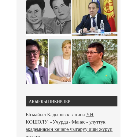
АКЫРКЫ ПИКИРЛЕР
Ысмайыл Кадыров
к записи
ҮН
КОШОЛУ: «Учурда «Манас» улуттук
академиясын көчөгө чыгаруу иши жүрүп
жатат»…