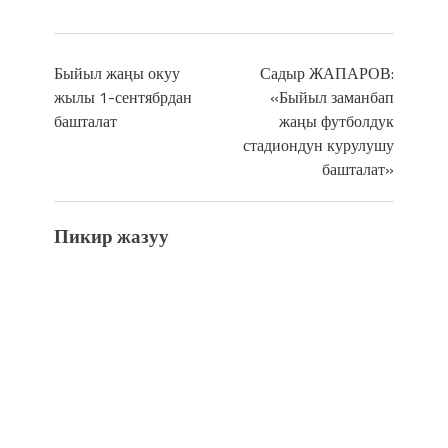
Быйыл жаңы окуу
Садыр ЖАПАРОВ:
жылы 1-сентябрдан
«Быйыл заманбап
башталат
жаңы футболдук
стадиондун курулушу
башталат»
Пикир жазуу