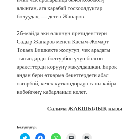
алынган, ага карабай тоскоолдуктар
болууда», — деген Жапаров.
26-майда эки өлкөнүн президенттери
Садыр Жапаров менен Касым-Жомарт
Токаев Бишкекте жолугуп, чек арадагы
тыгындарды болтурбоо үчүн болгон
аракеттерди көрүүнү
макулдашкан.
Бирок
андан бери өткөрмө бекеттердеги абал
өзгөрбөй, кезек күткөндөрдүн саны кайра
көбөйгөнү кабарланып келет.
Салима ЖАКШЫЛЫК кызы
Бөлүшүңүз:
Нажмите,
Нажмите,
Нажмите,
Послать
Нажмите