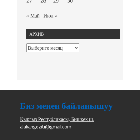
27
28
29
30
« Май
Июл »
АРХИВ
Биз менен байланышуу
Кыргыз Республикасы, Бишкек ш.
alakangeziti@gmail.com