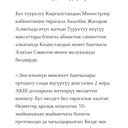
атка минерлер дагы катышса жакшы
болмок”
Бул тууралуу Кыргызстандын Министрлер
кабинетинин төрагасы Акылбек Жапаров
Алматыда өтүп жаткан Туруктуу өнүгүү
максаттары боюнча аймактык саммиттин
алкагында Казакстандын өкмөт башчысы
Алихан Смаилов менен жолукканда
билдирди.
«Эки өлкөнүн мамлекет башчылары
ортодогу соода жүгүртүү деңгээлин 2 млрд
АКШ долларына жеткирүү милдетин
коюшту. Бул милдет биз төрагалык кылган
Өкмөттөр аралык кеңештин 10-
жыйынынын жыйынтыгы боюнча
протоколдо да чагылдырылган. Бизде эки