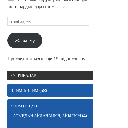
почтаңардын дарегин жазгыла.
Жазылуу
Присоединиться к еще 18 подписчикам
РУБРИКАЛАР
(58)
ИЛИМ-БИЛИМ
(1 171)
КООМ
(4)
АТЫҢДАН АЙЛАНАЙЫН, АЙЫЛЫМ