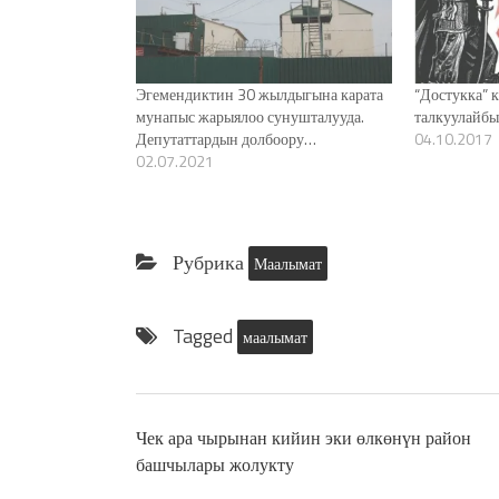
Эгемендиктин 30 жылдыгына карата
“Достукка” 
мунапыс жарыялоо сунушталууда.
талкуулайбы
Депутаттардын долбоору…
04.10.2017
02.07.2021
Рубрика
Маалымат
Tagged
маалымат
Чек ара чырынан кийин эки өлкөнүн район
башчылары жолукту