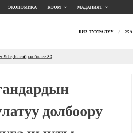
ЭКОНОМИКА
КООМ
МАДАНИЯТ
БИЗ ТУУРАЛУУ
ЖА
 & Light собрал более 20
Уңгужол” темадагы
р дагы катышса жакшы
гандардын
КТАГАН ЖУСУП
латуу долбоору
впечатляющим шоу
l Central Park
ахмат союзунун
ууга чыкты.
ым сыймык жана чоң