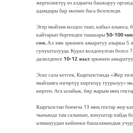
жергиликтүү өз алдынча башкаруу орган
адамдары бар экенин баса белгиледи.
Эгер мыйзам колдоо таап, кабыл алынса,
кайтарып бергенден тышкары
50-100 миң
сом.
Ал эми эркинен ажыратуу азыркы 5 
сунушталууда. Курал колдонулган болсо 
далилденсе
10-12 жыл
эркинен ажыратуу 
Эске сала кетсек, Кыргызстанда «Жер ти
мыйзамга өзгөртүү киргизүү тууралуу» м
кирген. Ага ылайык, бир жарым миң гекта
Кыргызстан боюнча 13 миң гектар жер каг
чынында там салынып, конуштар пайда б
алмашуудан кийинки башаламандык учуру