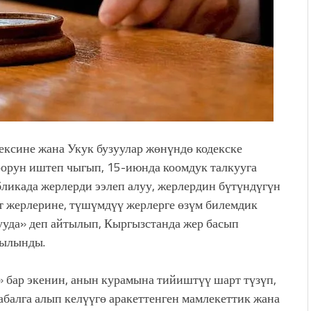
сине жана Укук бузуулар жөнүндө кодекске
оорун иштеп чыгып, 15-июнда коомдук талкууга
ликада жерлерди ээлеп алуу, жерлердин бүтүндүгүн
ат жерлерине, түшүмдүү жерлерге өзүм билемдик
ууда» деп айтылып, Кыргызстанда жер басып
кылынды.
 бар экенин, анын курамына тийиштүү шарт түзүп,
абалга алып келүүгө аракеттенген мамлекеттик жана