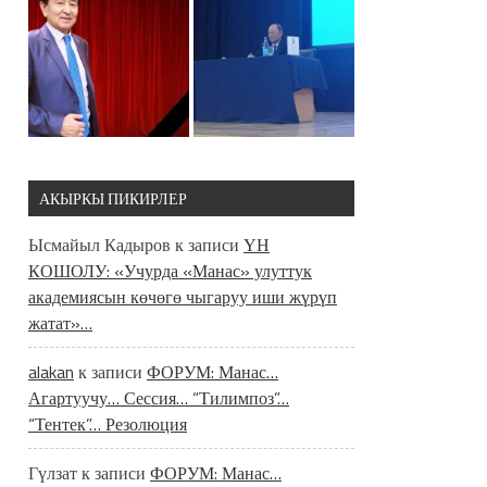
АКЫРКЫ ПИКИРЛЕР
Ысмайыл Кадыров
к записи
ҮН
КОШОЛУ: «Учурда «Манас» улуттук
академиясын көчөгө чыгаруу иши жүрүп
жатат»…
alakan
к записи
ФОРУМ: Манас…
Агартуучу… Сессия… “Тилимпоз”…
“Тентек”… Резолюция
Гүлзат
к записи
ФОРУМ: Манас…