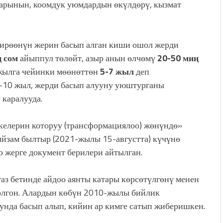
дарынын, коомдук уюмдардын өкүлдөрү, кызмат
 бирөөнүн жерин басып алган киши ошол жерди
 сом
айыппул төлөйт, азыр анын өлчөмү
20-50 миң
жылга чейинки мөөнөттөн
5-7 жыл
деп
7-10 жыл, жерди басып алууну уюштурганы
каралууда.
лкелерин которуу (трансформациялоо) жөнүндө»
ыйзам былтыр (2021-жылы 15-августта) күчүнө
р жерге документ берилери айтылган.
аз бетинде айдоо аянты катары көрсөтүлгөнү менен
олгон. Алардын көбүн 2010-жылы бийлик
нда басып алып, кийин ар кимге сатып жиберишкен.