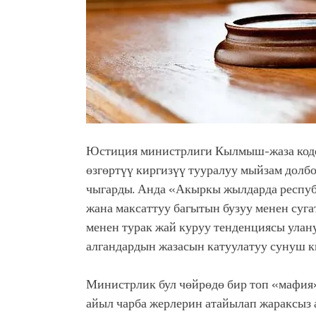
Юстиция министрлиги Кылмыш-жаза кодек
өзгөртүү киргизүү тууралуу мыйзам долб
чыгарды. Анда «Акыркы жылдарда респуб
жана максаттуу багытын бузуу менен суг
менен турак жай куруу тенденциясы улан
алгандардын жазасын катуулатуу сунуш 
Министрлик бул чөйрөдө бир топ «мафия»
айыл чарба жерлерин атайылап жараксыз 