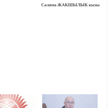
Салима ЖАКШЫЛЫК кызы