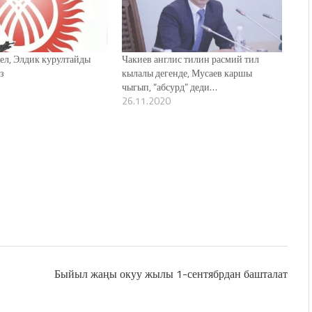
кел, Элдик курултайды
Чакиев англис тилин расмий тил
з
кылалы дегенде, Мусаев каршы
чыгып, “абсурд” деди…
26.11.2020
Быйыл жаңы окуу жылы 1-сентябрдан башталат