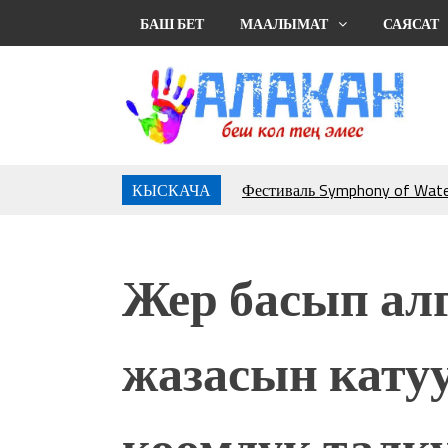
БАШ БЕТ
МААЛЫМАТ
САЯСАТ
КЫСКАЧА
Фестиваль Symphony of Water
тысяч гостей
Жыргалбек КАСАБОЛОТОВ: “
тегерек столго атка минерле
Жер басып ал
болмок”
УЛУУ ЖУТТА УЛУТТУ СА
АБДРАХМАНОВ
жазасын катуу
10 000 гостей насладились 
музыкальных фонтанов в Roya
Аида САЛЯНОВА: "Кыргыз ш
коомдук талк
президенти болуп шайланыш