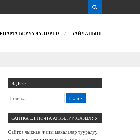
РНАМА БЕРҮҮЧҮЛӨРГӨ
БАЙЛАНЫШ
ИЗДӨӨ
САЙТКА ЭЛ. ПОЧТА АРКЫЛУУ ЖАЗЫЛУУ
Сайтка чыккан жаңы макалалар тууралуу
маалымат алып туруш үчүн электрондук