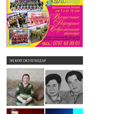
ЭҢ КӨП ОКУЛГАНДАР