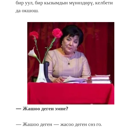
бир уул, бир кызымдын мүнөздөрү, келбети
да окшош.
— Жашоо деген эмне?
— Жашоо деген — жасоо деген сөз го.