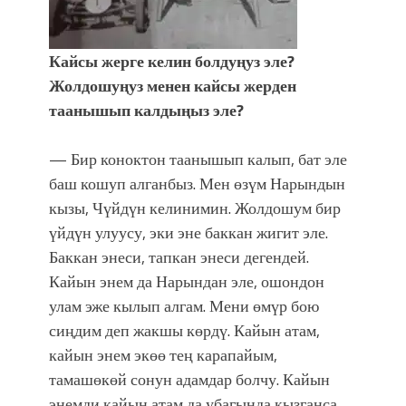
Кайсы жерге келин болдуңуз эле?
Жолдошуңуз менен кайсы жерден
таанышып калдыңыз эле?
— Бир коноктон таанышып калып, бат эле
баш кошуп алганбыз. Мен өзүм Нарындын
кызы, Чүйдүн келинимин. Жолдошум бир
үйдүн улуусу, эки эне баккан жигит эле.
Баккан энеси, тапкан энеси дегендей.
Кайын энем да Нарындан эле, ошондон
улам эже кылып алгам. Мени өмүр бою
сиңдим деп жакшы көрдү. Кайын атам,
кайын энем экөө тең карапайым,
тамашөкөй сонун адамдар болчу. Кайын
энемди кайын атам да убагында кызганса