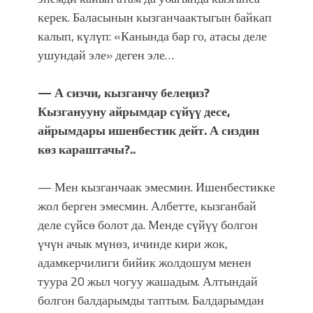
керек. Баласынын кызганчаактыгын байкап
калып, күлүп: «Канында бар го, атасы деле
ушундай эле» деген эле…
— А сизчи, кызганчу белеңиз?
Кызганууну айрымдар сүйүү десе,
айрымдары ишенбестик дейт. А сиздин
көз караштачы?..
— Мен кызганчаак эмесмин. Ишенбестикке
жол берген эмесмин. Албетте, кызганбай
деле сүйсө болот да. Менде сүйүү болгон
үчүн ачык мүнөз, ичинде кири жок,
адамкерчилиги бийик жолдошум менен
туура 20 жыл чогуу жашадым. Алтындай
болгон балдарымды таптым. Балдарымдан