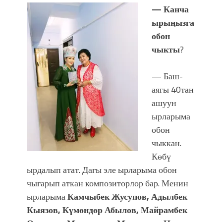
— Канча
ырыңызга
обон
чыкты
?
— Баш-
аягы 40тан
ашуун
ырларыма
обон
чыккан.
Көбү
ырдалып атат. Дагы эле ырларыма обон
чыгарып аткан композиторлор бар. Менин
ырларыма
Камчыбек Жусупов, Адылбек
Кыязов, Күмөндөр Абылов, Майрамбек