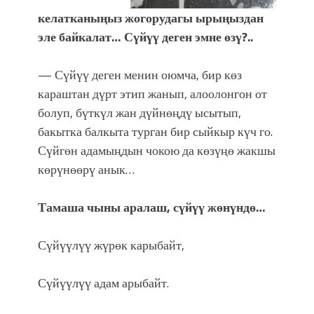
келатканыңыз жогорудагы ырыңыздан
эле байкалат… Сүйүү деген эмне өзү?..
— Сүйүү деген менин оюмча, бир көз
караштан дүрт этип жанып, алоолонгон от
болуп, бүткүл жан дүйнөңдү ысытып,
бакытка балкыта турган бир сыйкыр күч го.
Сүйгөн адамыңдын чокою да көзүңө жакшы
көрүнөөрү анык…
Тамаша чыны аралаш, сүйүү жөнүндө…
Сүйүүлүү жүрөк карыбайт,
Сүйүүлүү адам арыбайт.