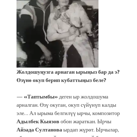
Жолдошуңузга арнаган ырыңыз бар да э?
Өзүнө окуп берип кубаттыңыз беле?
—
«Таптымбы»
деген ыр жолдошума
арналган. Өзү окуган, окуп сүйүнүп калды
эле… Ал ырыма белгилүү ырчы, композитор
Адылбек Кыязов
обон жараткан. Ырчы
Айзада Султанова
ырдап жүрөт. Ырчылар,