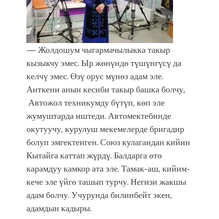
— Жолдошум чыгармачылыкка такыр
кызыкчу эмес. Ыр жөнүндө түшүнгүсү да
келчү эмес. Өзү орус мүнөз адам эле.
Анткени анын кесиби такыр башка болчу,
Автожол техникумду бүтүп, көп эле
жумуштарда иштеди. Автомектебинде
окутуучу, курулуш мекемелерде бригадир
болуп эмгектенген. Союз кулагандан кийин
Кытайга каттап жүрдү. Балдарга өтө
карамдуу камкор ата эле. Тамак-аш, кийим-
кече эле үйгө ташып турчу. Негизи жакшы
адам болчу. Учурунда билинбейт экен,
адамдын кадыры.