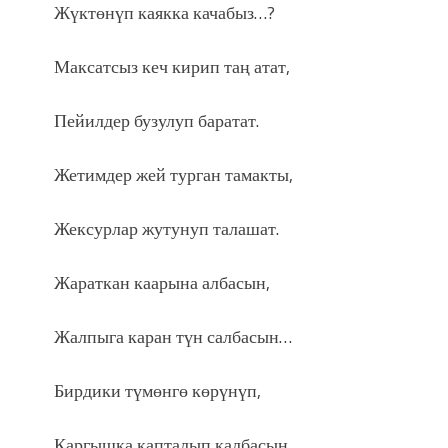
Жүктөнүп каякка качабыз…?
Максатсыз кеч кирип таң атат,
Пейилдер бузулуп баратат.
Жетимдер жей турган тамакты,
Жексурлар жутунуп талашат.
Жараткан каарына албасын,
Жалпыга каран түн салбасын…
Бирдики түмөнгө көрүнүп,
Каргышка капталып калбасын…