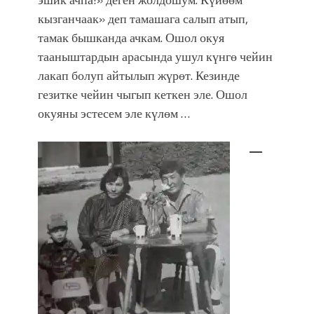
кызганчаак» деп тамашага салып атып,
тамак бышканда ачкам. Ошол окуя
тааныштардын арасында ушул күнгө чейин
лакап болуп айтылып жүрөт. Кезинде
гезитке чейин чыгып кеткен эле. Ошол
окуяны эстесем эле күлөм …
—