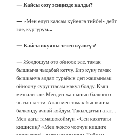
— Кайсы сөзү эсиңизде калды?
—
«Мен өлүп калсам күйөөгө тийбе!» дейт
эле, кургур
ум…
— Кайсы окуяны эстеп күлөсүз?
— Жолдошум өтө ойноок эле, тамак
бышкыча чыдабай кетчү. Бир күнү тамак
бышканча алдап турайын деп жашынмак
ойноону суруштасам макул болду. Кыш
мезгили эле. Менден жашынып балконго
чыгып кетти. Анан мен тамак бышканча
балконду ачпай койдум. Такылдатып атат…
Мен дагы тамашөкөймүн. «Сен каяктагы
кишисиң? «Мен жокто чоочун кишиге
эшик ачпа!» деген жолдошум. Күйөөм