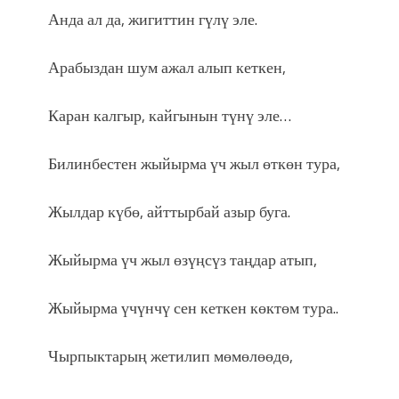
Анда ал да, жигиттин гүлү эле.
Арабыздан шум ажал алып кеткен,
Каран калгыр, кайгынын түнү эле…
Билинбестен жыйырма үч жыл өткөн тура,
Жылдар күбө, айттырбай азыр буга.
Жыйырма үч жыл өзүңсүз таңдар атып,
Жыйырма үчүнчү сен кеткен көктөм тура..
Чырпыктарың жетилип мөмөлөөдө,