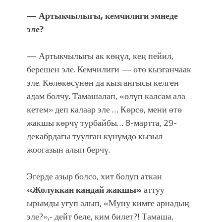
— Артыкчылыгы, кемчилиги эмнеде
эле?
— Артыкчылыгы ак көңүл, кең пейил,
берешен эле. Кемчилиги — өтө кызганчаак
эле. Көлөкөсүнөн да кызгангысы келген
адам болчу. Тамашалап, «өлүп калсам ала
кетем» деп калаар эле … Көрсө, мени өтө
жакшы көрчү турбайбы… 8-мартта, 29-
декабрдагы туулган күнүмдө кызыл
жоогазын алып берчү.
Эгерде азыр болсо, хит болуп аткан
«Жолуккан кандай жакшы»
аттуу
ырымды угуп алып, «Муну кимге арнадың
эле?»,- дейт беле, ким билет?! Тамаша,