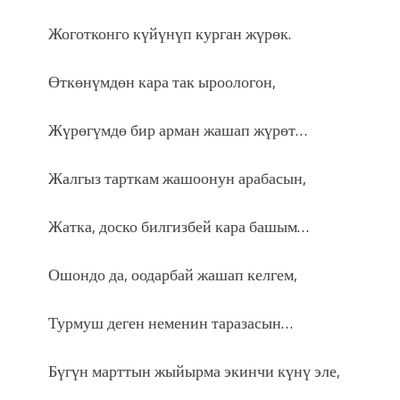
Жоготконго күйүнүп курган жүрөк.
Өткөнүмдөн кара так ыроологон,
Жүрөгүмдө бир арман жашап жүрөт…
Жалгыз тарткам жашоонун арабасын,
Жатка, доско билгизбей кара башым…
Ошондо да, оодарбай жашап келгем,
Турмуш деген неменин таразасын…
Бүгүн марттын жыйырма экинчи күнү эле,