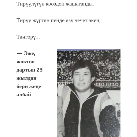
Тирүүлүгүн кооздоп жашаганды,
Тирүү жүргөн пенде өзү чечет экен,
Таңгөрү…
— Эже,
жоктоо
дартын 23
жылдан
бери жеңе
албай