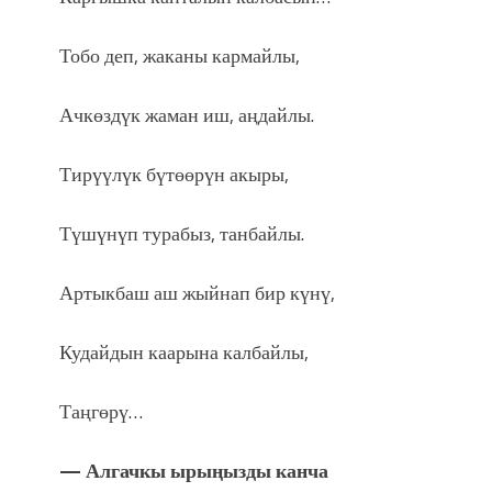
Тобо деп, жаканы кармайлы,
Ачкөздүк жаман иш, аңдайлы.
Тирүүлүк бүтөөрүн акыры,
Түшүнүп турабыз, танбайлы.
Артыкбаш аш жыйнап бир күнү,
Кудайдын каарына калбайлы,
Таңгөрү…
— Алгачкы ырыңызды канча