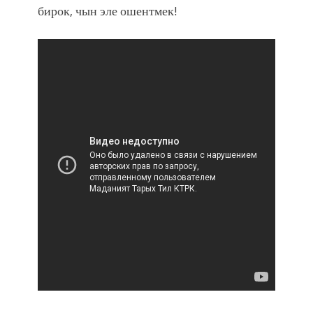
бирок, чын эле ошентмек!