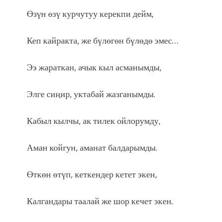
Өзүн өзү курчутуу керекпи дейм,
Кеп кайракта, же бүлөгөн бүлөдө эмес…
Ээ жараткан, ачык кыл асманымды,
Элге сиңир, уктабай жазганымды.
Кабыл кылчы, ак тилек ойлорумду,
Аман койгун, аманат балдарымды.
Өткөн өтүп, кеткендер кетет экен,
Калгандары таалай же шор кечет экен.