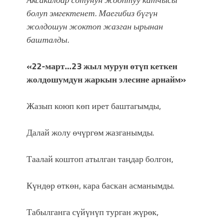
болуп эмгектенет. Маегибиз бүгүн
жолдошун жоктоп жазган ырынан
башталды.
«22-март…23 жыл мурун өтүп кеткен
жолдошумдун жаркын элесине арнайм»
Жазып коюп көп ирет баштагымды,
Далай жолу өчүргөм жазганымды.
Таалай коштоп атылган таңдар болгон,
Күндөр өткөн, кара баскан асманымды.
Табылганга сүйүнүп турган жүрөк,