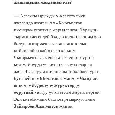
жашыңызда жаздыңыз эле?
— Алгачкы ырымды 4-класста окуп
жүргөндө жазгам. Ал «Кыргызстан
пионери» гезитине жарыяланган. Турмуш-
тырмыш дегендей балдар кичине, ишим оор
болуп, чыгармачылыктан алыс калып,
кийин кайра кайрылып келдим.
Чыгармачылык менен алектенип жүргөн
кезим. Учурда үч китеп чыкчу ырларым
даяр. Чыгарууга кичине шарт болбой турат.
Буга чейин
«Ыйлаган заман», «Чындык
ыры», «Жүрөлүчү жүрөктөрдү
оорутпай»
аттуу үч китебим жарык көргөн.
Эки китебимдин баш сөзүн маркум иним
Зайырбек Ажыматов
жазган.