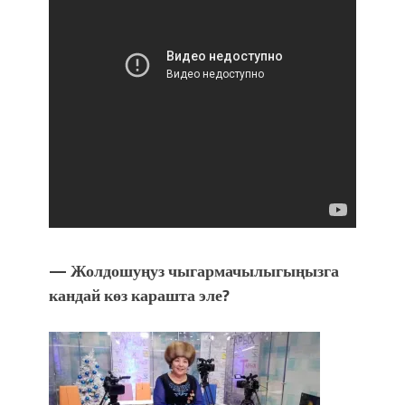
— Жолдошуңуз чыгармачылыгыңызга
кандай көз карашта эле?