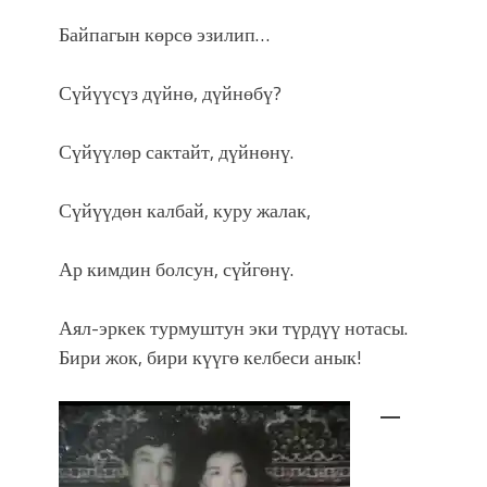
Байпагын көрсө эзилип…
Сүйүүсүз дүйнө, дүйнөбү?
Сүйүүлөр сактайт, дүйнөнү.
Сүйүүдөн калбай, куру жалак,
Ар кимдин болсун, сүйгөнү.
Аял-эркек турмуштун эки түрдүү нотасы.
Бири жок, бири күүгө келбеси анык!
—