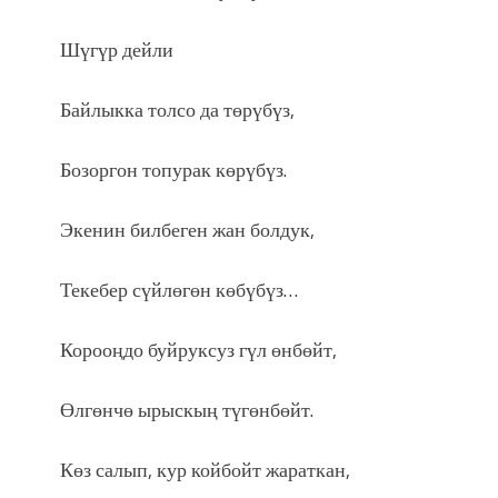
Шүгүр дейли
Байлыкка толсо да төрүбүз,
Бозоргон топурак көрүбүз.
Экенин билбеген жан болдук,
Текебер сүйлөгөн көбүбүз…
Корооңдо буйруксуз гүл өнбөйт,
Өлгөнчө ырыскың түгөнбөйт.
Көз салып, кур койбойт жараткан,