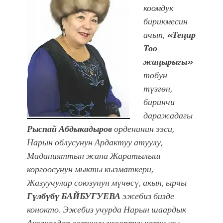
Фестиваль Symphony of Water & Light
коомдук
собрал более 20 тысяч гостей
бирикмесин
ачып,
«Теңир
Тоо
жаңырыгы»
тобун
түзгөн,
биринчи
даражадагы
Рыспай Абдыкадыров
орденинин ээси,
Нарын облусунун Ардактуу атуулу,
Маданияттын жана Жаратылыш
коргоосунун мыкты кызматкери,
Жазуучулар союзунун мүчөсү, акын, ырчы
Гүлбүбү БАЙБУГУЕВА
эжебиз бизде
конокто. Эжебиз учурда Нарын шаардык
Аксакалдар сотунун жооптуу катчысы