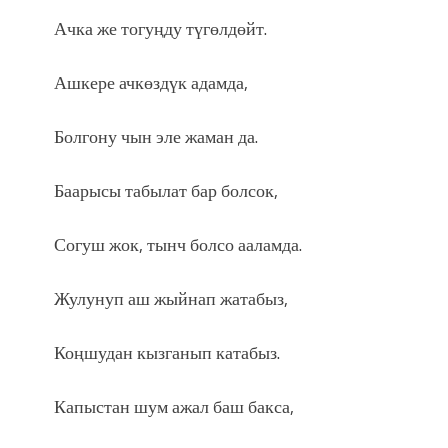
Ачка же тогуңду түгөлдөйт.
Ашкере ачкөздүк адамда,
Болгону чын эле жаман да.
Баарысы табылат бар болсок,
Согуш жок, тынч болсо ааламда.
Жулунуп аш жыйнап жатабыз,
Коңшудан кызганып катабыз.
Капыстан шум ажал баш бакса,