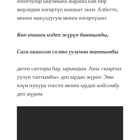
обончулар ыңгайына жараша кай бир
жерлерин өзгөртүп коюшат экен. Албетте,
менин макулдугум менен өзгөртүшөт.
Көп ичинен издеп жүрүп бактымды,
Сага окшогон солто уулунан таптымбы
деген саптары бар, ырымдын. Аны «кыргыз
уулун таптымбы» деп ырдап жүрөт. Эми
өзүм нукура тексти менен ырдап койсомбу
деп жүрөм.