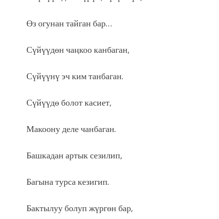
Өз огунан тайган бар…
Сүйүүдөн чаңкоо канбаган,
Сүйүүнү эч ким танбаган.
Сүйүүдө болот касиет,
Макоону деле чанбаган.
Башкадан артык сезилип,
Багына турса кезигип.
Бактылуу болуп жүргөн бар,