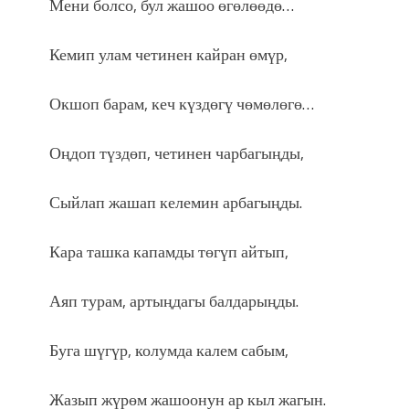
Мени болсо, бул жашоо өгөлөөдө…
Кемип улам четинен кайран өмүр,
Окшоп барам, кеч күздөгү чөмөлөгө…
Оңдоп түздөп, четинен чарбагыңды,
Сыйлап жашап келемин арбагыңды.
Кара ташка капамды төгүп айтып,
Аяп турам, артыңдагы балдарыңды.
Буга шүгүр, колумда калем сабым,
Жазып жүрөм жашоонун ар кыл жагын.