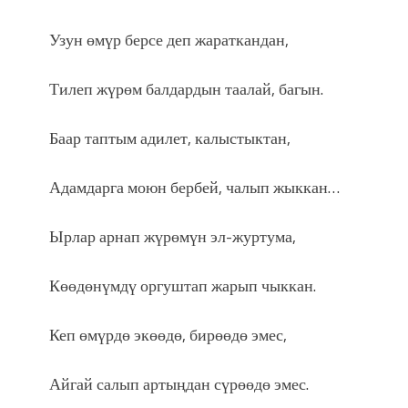
Узун өмүр берсе деп жараткандан,
Тилеп жүрөм балдардын таалай, багын.
Баар таптым адилет, калыстыктан,
Адамдарга моюн бербей, чалып жыккан…
Ырлар арнап жүрөмүн эл-журтума,
Көөдөнүмдү оргуштап жарып чыккан.
Кеп өмүрдө экөөдө, бирөөдө эмес,
Айгай салып артыңдан сүрөөдө эмес.