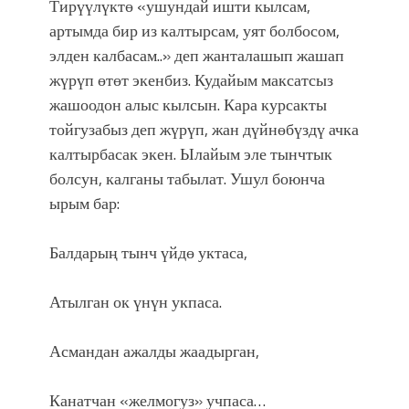
Тирүүлүктө «ушундай ишти кылсам,
артымда бир из калтырсам, уят болбосом,
элден калбасам..» деп жанталашып жашап
жүрүп өтөт экенбиз. Кудайым максатсыз
жашоодон алыс кылсын. Кара курсакты
тойгузабыз деп жүрүп, жан дүйнөбүздү ачка
калтырбасак экен. Ылайым эле тынчтык
болсун, калганы табылат. Ушул боюнча
ырым бар:
Балдарың тынч үйдө уктаса,
Атылган ок үнүн укпаса.
Асмандан ажалды жаадырган,
Канатчан «желмогуз» учпаса…