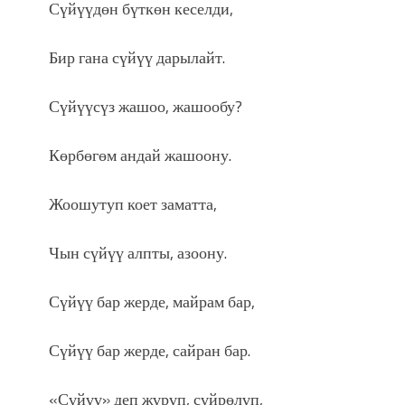
Сүйүүдөн бүткөн кеселди,
Бир гана сүйүү дарылайт.
Сүйүүсүз жашоо, жашообу?
Көрбөгөм андай жашоону.
Жоошутуп коет заматта,
Чын сүйүү алпты, азоону.
Сүйүү бар жерде, майрам бар,
Сүйүү бар жерде, сайран бар.
«Сүйүү» деп жүрүп, сүйрөлүп,