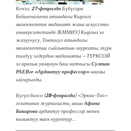
УЛУУ ЖУТТА УЛУТТУ САКТАГАН
ЖУСУП АБДРАХМАНОВ
Кечээ,
27-февралда
Бүбүсара
Бейшеналиева атындагы Кыргыз
мамлекеттик маданият жана искусство
университетинде (КММИУ) Кыргыз эл
жазуучусу, Токтогул атындагы
мамлекеттик сыйлыктын лауреаты, түрк
тилдүү элдердин маданияты – ТҮРКСОЙ
эл аралык уюмунун баш катчысы
Султан
РАЕВге
«Ардактуу профессор»
наамы
ыйгарылды.
Бүгүн болсо (
28-февралда
) «Эркин-Тоо»
гезитинин журналисти, акын
Афина
Бакирова
ардактуу профессор менен
кызыктуу маек куруптур…