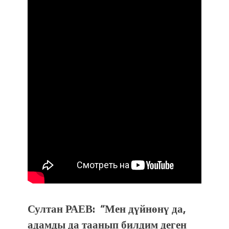
Султан РАЕВ:
“
Мен дүйнөнү да,
адамды да таанып билдим деген