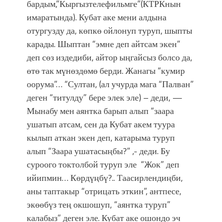
бардым,”Кыргызтелефильмге”(КТРКнын
имаратында). Кубат аке мени алдына
отургузду да, көпкө ойлонуп туруп, шыпты
карады. Шыптан “эмне деп айтсам экен”
деп сөз издедиби, айтор ыңгайсыз болсо да,
өтө так мүнөздөмө берди. Жанагы “кумир
оорума”… “Султан, (ал учурда мага “Палван”
деген “титулду” бере элек эле) – деди, —
Мынабу мен аянтка барып алып “заара
ушатып атсам, сен да Кубат акем туура
кылып аткан экен деп, катарыма туруп
алып “Заара ушатасыңбы?” ,- деди. Бу
суроого токтолбой туруп эле “Жок” деп
ийипмин… Көрдүңбү?.. Таасирлендиңби,
аны таптакыр “отрицать эткин”, антпесе,
экөөбүз тең окшошуп, “аянтка туруп”
калабыз” деген эле. Кубат аке ошондо эч