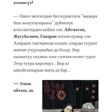
өткөнсүз?
— Ошол мезгилдин биз курактагы “мадыра
баш жазуучуларына” дүйнөлүк
классиктерден кийин эле,
Айтматов,
Жусубалиев, Гапаров
өзгөчө кумир эле.
Алардын таасиринде калып, аларды туурап
жазган учурларыбыз да болду. Бир
кызыктуу окуяны эске салгым келип турат.
Эгер туура көрсөңүз… Бир аз
ыңгайсызыраак жагы да бар…
— Ачык
айтып, ак