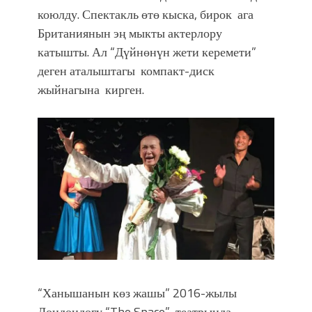
коюлду. Спектакль өтө кыска, бирок ага
Британиянын эң мыкты актерлору
катышты. Ал “Дүйнөнүн жети керемети”
деген аталыштагы компакт-диск
жыйнагына кирген.
“Ханышанын көз жашы” 2016-жылы
Лондондогу “The Space” театрында