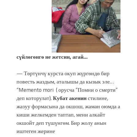
сүйлөгөнгө не жетсин, агай…
— Төртүнчү курста окуп жүргөндө бир
повесть жаздым, аталышы да кызык эле…
“Memento mori ( орусча “Помни о смерти”
деп которулат).
Кубат акенин
стилине,
жазуу формасына да окшош, жаман оюмда а
киши желкемден таптап, мени алкайт
окшойт деп түшүнгөм. Бир жолу анын
иштеген жерине