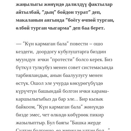
жаңылыгы жөнүндө далилдүү фактылар
айтылбай, “дың” бойдон турат” деп,
макаланын аягында “боёгу өчпөй турган,
өлбөй турган чыгарма” деп баа берет.
— “Күн кармаган бала” повести – ошо
кездеги, доордогу кубулуштарга биздин
муундун ички “протести” болсо керек. Биз
бүткүл тулкубуз менен совет системасында
тарбияландык, анын баалуулугу менен
өстүк. Ошол эле учурда көкүрөгүбүздө
күрүчтүн башындай болгон ички карама-
каршылыгыбыз да бар эле… Бир кызык
байкоом, “Күн кармаган бала” жөнүндө
бизде эмес, чет өлкөдө көбүрөөк пикир
жазылыптыр. Бул баягы “Башка жерде
Султан болгончо, өз жериңде ултан бол…”