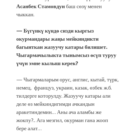
Асанбек Стамовдун
баш сөзү менен
чыккан.
— Бүгүнкү күндө сизди кыргыз
окурмандары жаңы мейкиндикти
багынткан жазуучу катары билишет.
Чыгармачылыкта тынымсыз өсүп туруу
үчүн эмне кылыш керек?
— Чыгармаларым орус, англис, кытай, түрк,
немец, француз, украин, казак, өзбек ж.б.
тилдерге которулду. Жазуучу катары али
деле өз мейкиндигимди ачкандын
аракетиндемин… Аны ача аламбы же
жокпу?.. Ага мезгил, окурман гана жооп
бере алат…