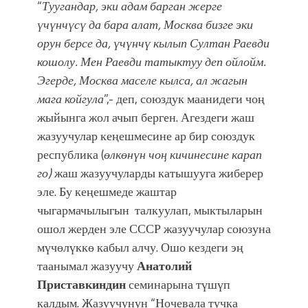
“
Туугандар, эки адам барган жерге
үчүнчүсү да бара алат, Москва бизге эки
орун берсе да, үчүнчү кылып Султан Раевди
кошолу. Мен Раевди татыктуу деп ойлойм.
Эгерде, Москва маселе кылса, ал жагын
мага койгула
”,- деп, союздук маанидеги чоң
жыйынга жол ачып берген. Агездеги жаш
жазуучулар кеңешмесине ар бир союздук
республика (
өлкөнүн чоң кичинесине карап
го)
жаш жазуучуларды катышууга жиберер
эле. Бу кеңешмеде жаштар
чыгармачылыгын талкуулап, мыктыларын
ошол жерден эле СССР жазуучулар союзуна
мүчөлүккө кабыл алчу. Ошо кездеги эң
таанымал жазуучу
Анатолий
Приставкиндин
семинарына түшүп
калдым. Жазуучунун “Ночевала тучка