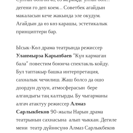
дегени го деп коем… Советбек агайдын
макаласын кече жакында эле окудум.
Агайдын да өз көз карашы, эстетикалык
принциптери бар.
Ысык-Көл драма театрында режиссер
Уланмырза Карыпбаев
“Күн кармаган
бала” повестим боюнча спектакль койду.
Бул таптакыр башка интерпретация,
сахналык чечилиш. Жаш болсо да ошо
доордун духун, атмосферасын бере
алгандыгы таң калтырды. Бу чыгарманы
алгач атактуу режиссер
Алмаз
Сарлыкбеков
90-жылы Нарын драма
театрынын сахнасына алып чыккан. Дегиле
мени театр дүйнөсүнө Алмаз Сарлыкбеков