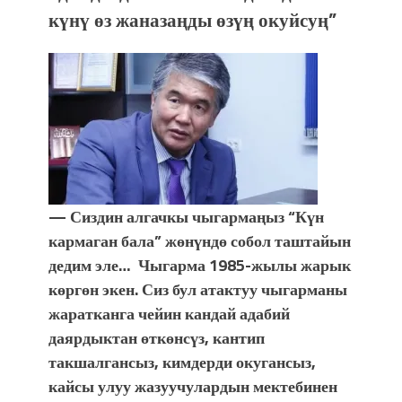
күнү өз жаназаңды өзүң окуйсуң”
— Сиздин алгачкы чыгармаңыз “Күн
кармаган бала” жөнүндө собол таштайын
дедим эле… Чыгарма 1985-жылы жарык
көргөн экен. Сиз бул атактуу чыгарманы
жаратканга чейин кандай адабий
даярдыктан өткөнсүз, кантип
такшалгансыз, кимдерди окугансыз,
кайсы улуу жазуучулардын мектебинен