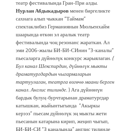
театр фестивалында Гран-При алды.
Нурлан Абдыкадыров
менен биргеликте
сахнага алып чыккан “Таймам”
спектаклибиз Германиянын Мюльенхайм
шаарында өткөн эл аралык театр
фестивалында чоң резонанс жараткан. Ал
эми 2006-жылы БИ-БИ-СИнин “3-каналы”
пьесаларга дүйнөлүк конкурс жарыялаган.
(
Бул канал Шекспирдин, дүйнөлүк мыкты
драматургдардын чыгармаларын
тартуулаган, театрга өзгөчө маани берген
канал. Англис тилинде.
) Ага дүйнөнүн
бардык булуң-бурчтарынан драматургдар
катышкан, жыйынтыгында “Акыркы
керээз” пьесам дүйнөлүк эң мыкты жети
пьесанын катарына кирип, жеңип чыгып,
БИ-БИ-СИ “3 каналында” англис тилинде