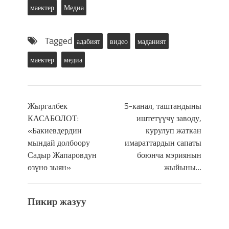
маектер
Медиа
Tagged
адабият
видео
маданият
маектер
медиа
Жыргалбек
5-канал, таштандыны
КАСАБОЛОТ:
иштетүүчү заводу,
«Бакиевдердин
курулуп жаткан
мындай долбоору
имараттардын сапаты
Садыр Жапаровдун
боюнча мэриянын
өзүнө зыян»
жыйыны…
Пикир жазуу