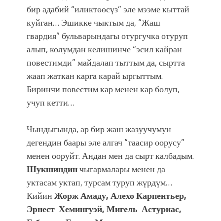
бир адабий “иликтөөсүз” эле мээме кыттай
куйган… Эшикке чыктым да, “Жаш
гвардия” бульварындагы отургучка отуруп
алып, колумдан келишинче “эсил кайран
повестимди” майдалап тыттым да, сыртта
жаап жаткан карга карай ыргыттым.
Биринчи повестим кар менен кар болуп,
учуп кетти…
Чындыгында, ар бир жаш жазуучумун
дегендин баары эле алгач “таасир оорусу”
менен ооруйт. Андан мен да сырт калбадым.
Шукшиндин
чыгармалары менен да
уктасам уктап, турсам туруп жүрдүм…
Кийин
Жорж Амаду, Алехо Карпентьер,
Эрнест Хемингуэй, Мигель Астуриас,