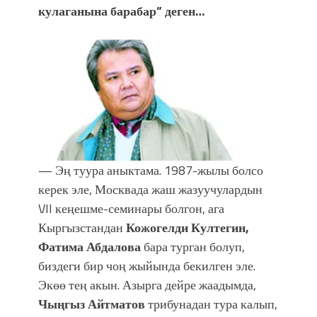
кулаганына барабар” деген…
— Эң туура аныктама. 1987-жылы болсо
керек эле, Москвада жаш жазуучулардын
VII кеңешме-семинары болгон, ага
Кыргызстандан
Кожогелди Култегин,
Фатима Абдалова
бара турган болуп,
биздеги бир чоң жыйында бекилген эле.
Экөө тең акын. Азырга дейре жаадымда,
Чыңгыз Айтматов
трибунадан тура калып,