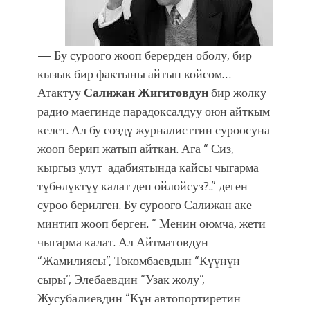
— Бу суроого жооп берерден оболу, бир
кызык бир фактыны айтып койсом…
Атактуу
Салижан Жигитовдун
бир жолку
радио маегинде парадоксалдуу оюн айткым
келет. Ал бу сөздү журналисттин суроосуна
жооп берип жатып айткан. Ага “ Сиз,
кыргыз улут адабиятында кайсы чыгарма
түбөлүктүү калат деп ойлойсуз?..” деген
суроо берилген. Бу суроого Салижан аке
минтип жооп берген. “ Менин оюмча, жети
чыгарма калат. Ал Айтматовдун
“Жамилиясы”, Токомбаевдын “Күүнүн
сыры”, Элебаевдин “Узак жолу”,
Жусубалиевдин “Күн автопортиретин