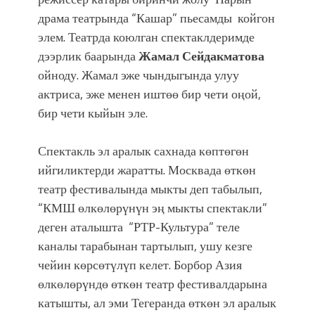
драма театрында “Кашар” пьесамды койгон
элем. Театрда коюлган спектаклдеримде
дээрлик баарында
Жамал Сейдакматова
ойноду. Жамал эже чындыгында улуу
актриса, эже менен иштөө бир чети оңой,
бир чети кыйын эле.
Спектакль эл аралык сахнада көптөгөн
ийгиликтерди жаратты. Москвада өткөн
театр фестивалында мыкты деп табылып,
“КМШ өлкөлөрүнүн эң мыкты спектакли”
деген аталышта “РТР-Культура” теле
каналы тарабынан тартылып, ушу кезге
чейин көрсөтүлүп келет. Борбор Азия
өлкөлөрүндө өткөн театр фестивалдарына
катышты, ал эми Тегеранда өткөн эл аралык