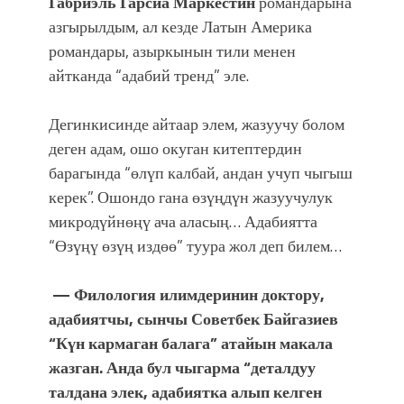
Габриэль Гарсиа Маркестин
романдарына
азгырылдым, ал кезде Латын Америка
романдары, азыркынын тили менен
айтканда “адабий тренд” эле.
Дегинкисинде айтаар элем, жазуучу болом
деген адам, ошо окуган китептердин
барагында “өлүп калбай, андан учуп чыгыш
керек”. Ошондо гана өзүңдүн жазуучулук
микродүйнөңү ача аласың… Адабиятта
“Өзүңү өзүң издөө” туура жол деп билем…
— Филология илимдеринин доктору,
адабиятчы, сынчы Советбек Байгазиев
“Күн кармаган балага” атайын макала
жазган. Анда бул чыгарма “деталдуу
талдана элек, адабиятка алып келген