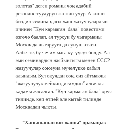
золотая” деген романы чоң адабий
резонанс туудуруп жаткан учур. А киши
биздин семинардагы жаш жазуучулардын
ичинен “Күн кармаган бала” повестими
өзгөчө баалап, ал турсун бу чыгарманы
Москвада чыгарууга да сунуш эткен.
Албетте, бу чечим мага күтүүсүз болду. Ал
эми семинардын жыйынтыгы менен СССР
жазуучулар союзуна мүчөлүккө кабыл
алындым. Бул окуядан соң, сиз айтмакчы
“жазуучулук мейкиндигимдин” алгачкы
кадамы жасалган. “Күн кармаган бала” орус
тилинде, көп өтпөй эле кытай тилинде
Москвадан чыкты.
—
“Ханышанын көз жашы” драмаңыз