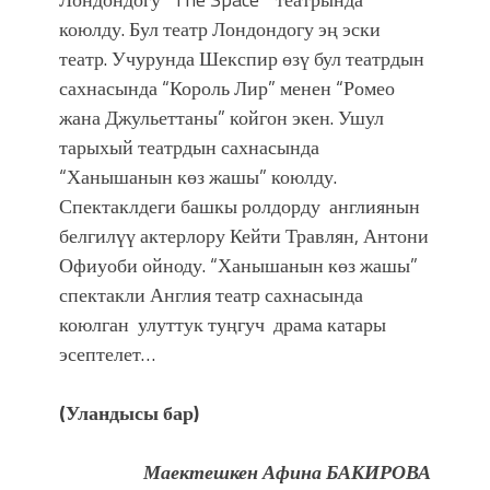
коюлду. Бул театр Лондондогу эң эски
театр. Учурунда Шекспир өзү бул театрдын
сахнасында “Король Лир” менен “Ромео
жана Джульеттаны” койгон экен. Ушул
тарыхый театрдын сахнасында
“Ханышанын көз жашы” коюлду.
Спектаклдеги башкы ролдорду англиянын
белгилүү актерлору Кейти Травлян, Антони
Офиуоби ойноду. “Ханышанын көз жашы”
спектакли Англия театр сахнасында
коюлган улуттук туңгуч драма катары
эсептелет…
(Уландысы бар)
Маектешкен Афина БАКИРОВА