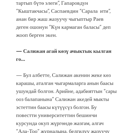
тартып бүтө элеги”, Гапаровдун
“Кыштакчасы”, Саспаевдин “Сарала ити”,
анан бир жаш жазуучу чыгыптыр Раев
деген ошонун “Күн кармаган баласы” деп
жооп берген экен.
— Салижан агай көзү ачыктык кылган
го…
— Бул албетте, Салижан акенин жеке көз
карашы, аталган чыгармаларга анын баасы
ушундай болгон. Арийне, адабияттын “сары
ооз балапанына” Салижан акедей мыкты
эстеттин баасы күтүүсүз болгон. Бу
повестти университеттин бешинчи
курсунда окуп жүргөндө жазгам, алгач
“Ала-Тоо” журналына, белгилүү жазуучу