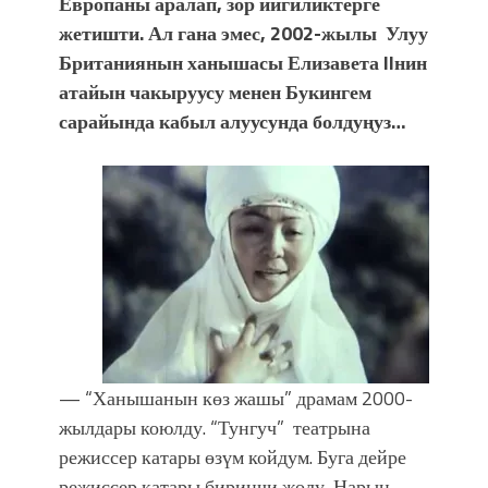
Европаны аралап, зор ийгиликтерге
жетишти. Ал гана эмес, 2002-жылы Улуу
Британиянын ханышасы Елизавета IIнин
атайын чакыруусу менен Букингем
сарайында кабыл алуусунда болдуңуз…
— “Ханышанын көз жашы” драмам 2000-
жылдары коюлду. “Тунгуч” театрына
режиссер катары өзүм койдум. Буга дейре
режиссер катары биринчи жолу Нарын