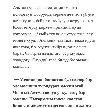
Азыркы массалык маданият менен
психоздун доорунда көркөм дөөлөт түбүнө
жете турган бейэстет кубулуш жүрүп жатат.
Коом өзгөрдү көркөм принциптер да
өзгөрүүдө… Акыйкаттыкка жетүүнүн жолу
эмнеге кууш? Анткени, акыйкаттыкка кууш
жол гана, б.а. өзүңүн чыйрың гана алып
барат. Чыгармачылыктагы өзүңдү эмес,
өзүңдөгү “Өзүңдү” таба билүү баарынан
кыйын…
— Мейкиндик, бийиктик бул сөздөр бир
эле маанини туюндурат эмеспи агай…
Чыңгыз Айтматовдун учкул сөзү бар
эмеспи “Чыгармачылыкта каалган
бийиктикке жеттим дегени, анын жарга