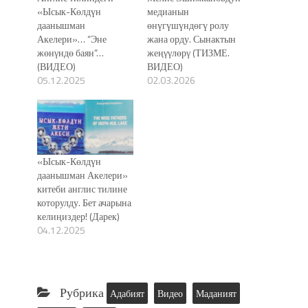
«Ысык-Көлдүн
медианын
даанышман
өнүгүшүндөгү ролу
Акелери»… “Эне
жана орду. Сынактын
жөнγндө баян”…
жеңγγлөрγ (ТИЗМЕ.
(ВИДЕО)
ВИДЕО)
05.12.2025
02.03.2026
«Ысык-Көлдүн
даанышман Акелери»
китеби англис тилине
которулду. Бет ачарына
келиңиздер! (Дарек)
04.12.2025
Рубрика
Адабият
Видео
Маданият