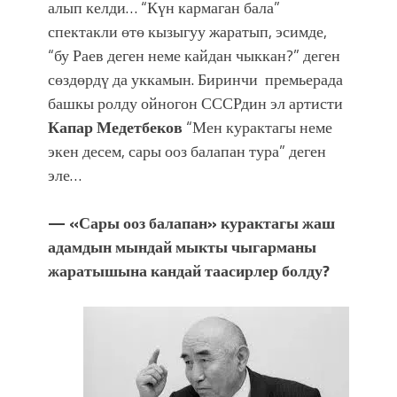
алып келди… “Күн кармаган бала”
спектакли өтө кызыгуу жаратып, эсимде,
“бу Раев деген неме кайдан чыккан?” деген
сөздөрдү да уккамын. Биринчи премьерада
башкы ролду ойногон СССРдин эл артисти
Капар Медетбеков
“Мен курактагы неме
экен десем, сары ооз балапан тура” деген
эле…
— «Сары ооз балапан» курактагы жаш
адамдын мындай мыкты чыгарманы
жаратышына кандай таасирлер болду?