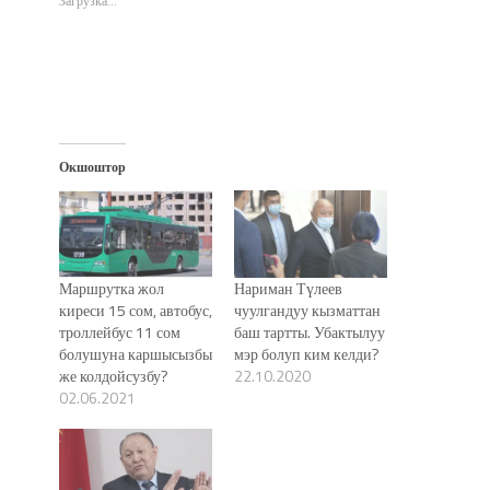
Загрузка...
окне)
Окшоштор
Маршрутка жол
Нариман Түлеев
киреси 15 сом, автобус,
чуулгандуу кызматтан
троллейбус 11 сом
баш тартты. Убактылуу
болушуна каршысызбы
мэр болуп ким келди?
же колдойсузбу?
22.10.2020
02.06.2021