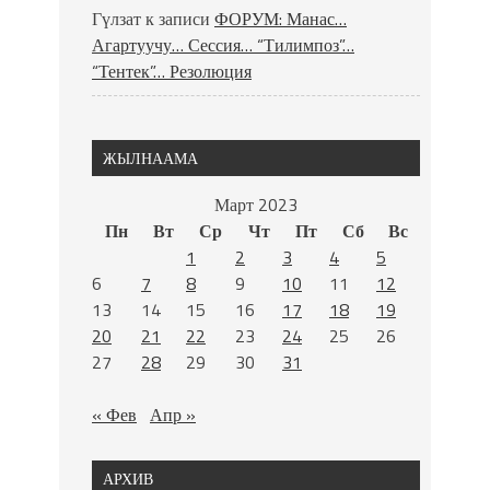
Гүлзат
к записи
ФОРУМ: Манас…
Агартуучу… Сессия… “Тилимпоз”…
“Тентек”… Резолюция
ЖЫЛНААМА
Март 2023
Пн
Вт
Ср
Чт
Пт
Сб
Вс
1
2
3
4
5
6
7
8
9
10
11
12
13
14
15
16
17
18
19
20
21
22
23
24
25
26
27
28
29
30
31
« Фев
Апр »
АРХИВ