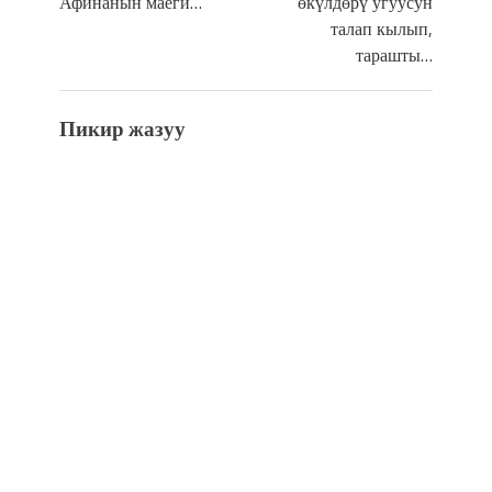
Афинанын маеги…
өкүлдөрү угуусун
талап кылып,
тарашты…
Пикир жазуу