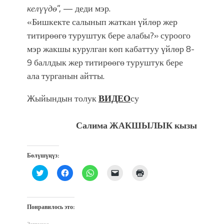
келүүдө
”, — деди мэр.
«Бишкекте салынып жаткан үйлөр жер
титирөөгө туруштук бере алабы?» суроого
мэр жакшы курулган көп кабаттуу үйлөр 8-
9 баллдык жер титирөөгө туруштук бере
ала турганын айтты.
Жыйындын толук
ВИДЕО
су
Салима ЖАКШЫЛЫК кызы
Бөлүшүңүз:
Нажмите,
Нажмите,
Нажмите,
Послать
Нажмите
чтобы
чтобы
чтобы
ссылку
для
поделиться
открыть
поделиться
другу
печати
на
на
в
по
(Открывается
Twitter
Facebook
WhatsApp
электронной
в
(Открывается
(Открывается
(Открывается
почте
новом
Понравилось это:
в
в
в
(Открывается
окне)
новом
новом
новом
в
окне)
окне)
окне)
новом