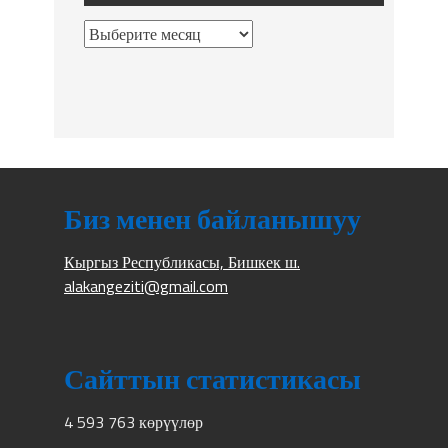
Биз менен байланышуу
Кыргыз Республикасы, Бишкек ш.
alakangeziti@gmail.com
Сайттын статистикасы
4 593 763 көрүүлөр