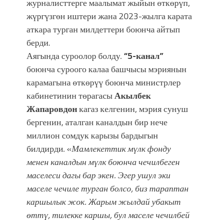
фонтанды көрүү үчүн Royal Central
журналисттерге маалымат жыйын өткөрүп,
Park'ка 30 миң адам чогулду
жүргүзгөн иштери жана 2023-жылга карата
аткара турган милдеттери боюнча айтып
берди.
Аягында суроолор болду.
“5-канал”
боюнча суроого калаа башчысы мэриянын
карамагына өткөрүү боюнча министрлер
кабинетинин төрагасы
Акылбек
Жапаровдон
кагаз келгенин, мэрия сунуш
бергенин, аталган каналдын бир нече
миллион сомдук карызы бардыгын
билдирди. «
Мамлекеттик мүлк фонду
менен каналдын мүлк боюнча чечилбеген
маселеси дагы бар экен. Эгер ушул эки
маселе чечиле турган болсо, биз тараптан
каршылык жок. Жарым жылдай убакыт
өттү, тилекке каршы, бул маселе чечилбей