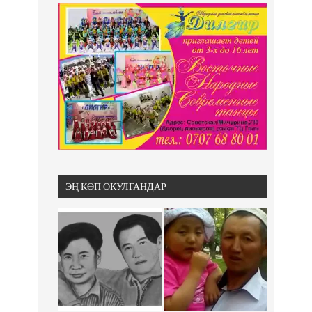
ЭҢ КӨП ОКУЛГАНДАР