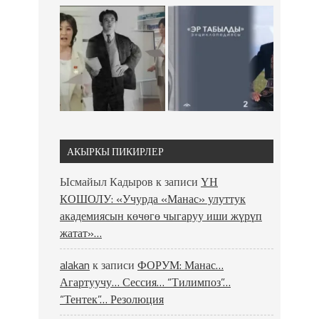
АКЫРКЫ ПИКИРЛЕР
Ысмайыл Кадыров
к записи
ҮН
КОШОЛУ: «Учурда «Манас» улуттук
академиясын көчөгө чыгаруу иши жүрүп
жатат»…
alakan
к записи
ФОРУМ: Манас…
Агартуучу… Сессия… “Тилимпоз”…
“Тентек”… Резолюция