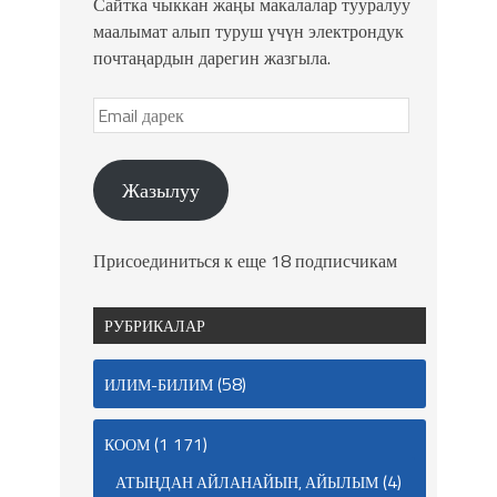
Сайтка чыккан жаңы макалалар тууралуу
маалымат алып туруш үчүн электрондук
почтаңардын дарегин жазгыла.
Жазылуу
Присоединиться к еще 18 подписчикам
РУБРИКАЛАР
(58)
ИЛИМ-БИЛИМ
(1 171)
КООМ
(4)
АТЫҢДАН АЙЛАНАЙЫН, АЙЫЛЫМ