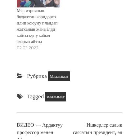
Мэр мэриянын
бюджетин коридорго
илип коюуну пландап
жатканын жана элди
кайсы күнү кабыл
аларын айтты
02.03.2022
Рубрика
Маалымат
Tagged
маалымат
ВИДЕО — Ардактуу
Ишкерлер салык
профессор менен
саясатын президент, эл