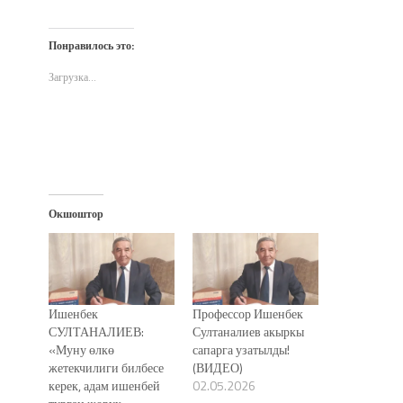
поделиться
открыть
поделиться
другу
печати
на
на
в
по
(Открывается
Twitter
Facebook
WhatsApp
электронной
в
(Открывается
(Открывается
(Открывается
почте
новом
Понравилось это:
в
в
в
(Открывается
окне)
новом
новом
новом
в
окне)
окне)
окне)
новом
Загрузка...
окне)
Окшоштор
Ишенбек
Профессор Ишенбек
СУЛТАНАЛИЕВ:
Султаналиев акыркы
«Муну өлкө
сапарга узатылды!
жетекчилиги билбесе
(ВИДЕО)
керек, адам ишенбей
02.05.2026