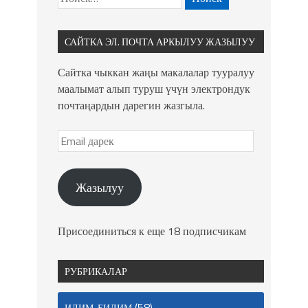
САЙТКА ЭЛ. ПОЧТА АРКЫЛУУ ЖАЗЫЛУУ
Сайтка чыккан жаңы макалалар тууралуу
маалымат алып туруш үчүн электрондук
почтаңардын дарегин жазгыла.
Жазылуу
Присоединиться к еще 18 подписчикам
РУБРИКАЛАР
(58)
ИЛИМ-БИЛИМ