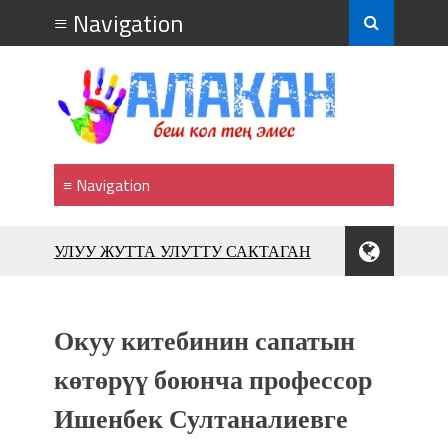
УЛУУ ЖУТТА УЛУТТУ САКТАГАН
ЖУСУП АБДРАХМАНОВ
10 000 гостей насладились
впечатляющим шоу музыкальных
Окуу китебинин сапатын
фонтанов в Royal Central Park
Аида САЛЯНОВА: "Кыргыз шахмат
көтөрүү боюнча профессор
союзунун президенти болуп
Ишенбек Султаналиевге
шайланышым сыймык жана чоң
жоопкерчилик!"