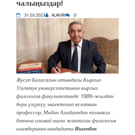
чалыңыздар!
Садыр ЖАПАРОВ: “Айтматовдой
адабият алпы чыгыш үчүн, улуу көч
31.03.2023
ALAKAN
0
уланышы үчүн журнал сөзсүз керек!”
“Китепкана түнγ-2026”: Психолог
Мээрим Мураталиева менен
жолугушууга келиңиз! (Дарек. Видео)
Латын арибиндеги “Чабуул”... “Ала-
Тоо” журналынын тарыхы жана
редакторлору... (Тизме. Видео)
“КАРА КЕМПИР”: ҮМҮТТҮН
ТҮБӨЛҮК СИМВОЛУ
Жусуп Баласагын атындагы Кыргыз
Кыргызстандагы эң ири музыкалуу
Улуттук университетинин кыргыз
фонтанды көрүү үчүн Royal Central
филология факультетинде 1989-жылдан
Park'ка 30 миң адам чогулду
бери үзүрлүү эмгектенип келаткан
Фестиваль Symphony of Water & Light
профессор, Мидин Алыбаевдин поэзиясы
собрал более 20 тысяч гостей
боюнча илимий ишин жактаган филология
Жыргалбек КАСАБОЛОТОВ:
илимдеринин кандидаты
Ишенбек
“Уңгужол” темадагы тегерек столго