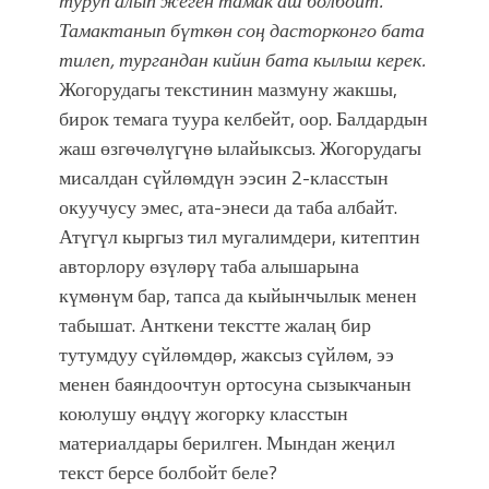
туруп алып жеген тамак аш болбойт.
Тамактанып бүткөн соң дасторконго бата
тилеп, тургандан кийин бата кылыш керек.
Жогорудагы текстинин мазмуну жакшы,
бирок темага туура келбейт, оор. Балдардын
жаш өзгөчөлүгүнө ылайыксыз. Жогорудагы
мисалдан сүйлөмдүн ээсин 2-класстын
окуучусу эмес, ата-энеси да таба албайт.
Атүгүл кыргыз тил мугалимдери, китептин
авторлору өзүлөрү таба алышарына
күмөнүм бар, тапса да кыйынчылык менен
табышат. Анткени текстте жалаң бир
тутумдуу сүйлөмдөр, жаксыз сүйлөм, ээ
менен баяндоочтун ортосуна сызыкчанын
коюлушу өңдүү жогорку класстын
материалдары берилген. Мындан жеңил
текст берсе болбойт беле?