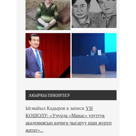
АКЫРКЫ ПИКИРЛЕР
Ысмайыл Кадыров
к записи
ҮН
КОШОЛУ: «Учурда «Манас» улуттук
академиясын көчөгө чыгаруу иши жүрүп
жатат»…