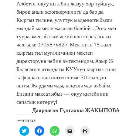
Албетте, окуу китебин жазуу оор түйшүк,
бирок анын жоопкерчилиги да бар да.
Кыргыз тилине, улуттук маданиятыбызга
мындай мамиле жасаган болбойт. Эгер мен
туура эмес айтсам же кеңеш керек болсо
чалгыла: 0705874327. Мектепте 15 жыл
кыргыз тил мугалиминен мектеп
директоруна чейин эмгектендим. Азыр Ж
Баласагын атындагы КУУнун кыргыз тили
кафедрасында иштегениме 30 жылдан
ашты. Жардамымды, кеңешимди аябайм.
Биздин максатыбыз — окуу китебинин
сапатын көтөрүү!
Даярдаган Гүлгаакы ЖАКЫПОВА
Бөлүшүңүз:
Нажмите,
Нажмите,
Нажмите,
Послать
Нажмите
чтобы
чтобы
чтобы
ссылку
для