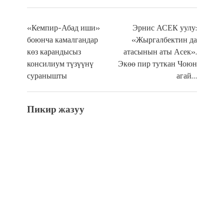
«Кемпир-Абад иши»
Эрнис АСЕК уулу:
боюнча камалгандар
«Жыргалбектин да
көз карандысыз
атасынын аты Асек».
консилиум түзүүнү
Экөө пир туткан Чоюн
суранышты
агай…
Пикир жазуу