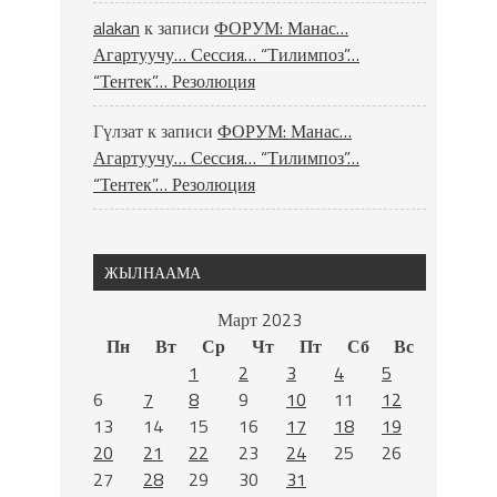
alakan
к записи
ФОРУМ: Манас…
Агартуучу… Сессия… “Тилимпоз”…
“Тентек”… Резолюция
Гүлзат
к записи
ФОРУМ: Манас…
Агартуучу… Сессия… “Тилимпоз”…
“Тентек”… Резолюция
ЖЫЛНААМА
Март 2023
Пн
Вт
Ср
Чт
Пт
Сб
Вс
1
2
3
4
5
6
7
8
9
10
11
12
13
14
15
16
17
18
19
20
21
22
23
24
25
26
27
28
29
30
31