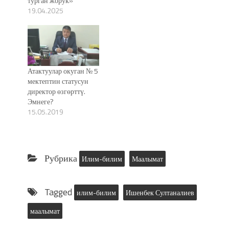
турган жорук»
19.04.2025
Атактуулар окуган № 5
мектептин статусун
директор өзгөрттү.
Эмнеге?
15.05.2019
Рубрика
Илим-билим
Маалымат
Tagged
илим-билим
Ишенбек Султаналиев
маалымат