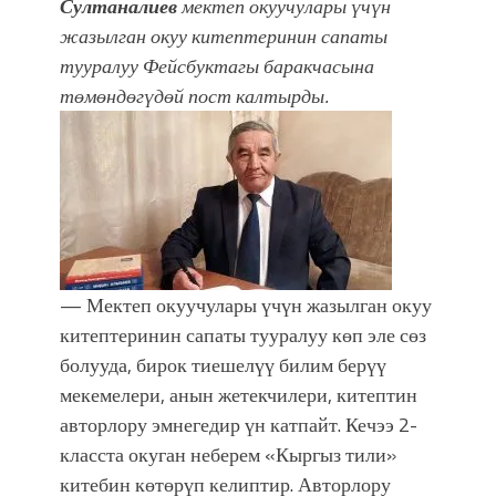
атка минерлер дагы катышса жакшы
Султаналиев
мектеп окуучулары үчүн
болмок”
жазылган окуу китептеринин сапаты
тууралуу Фейсбуктагы баракчасына
төмөндөгүдөй пост калтырды.
— Мектеп окуучулары үчүн жазылган окуу
китептеринин сапаты тууралуу көп эле сөз
болууда, бирок тиешелүү билим берүү
мекемелери, анын жетекчилери, китептин
авторлору эмнегедир үн катпайт. Кечээ 2-
класста окуган неберем «Кыргыз тили»
китебин көтөрүп келиптир. Авторлору