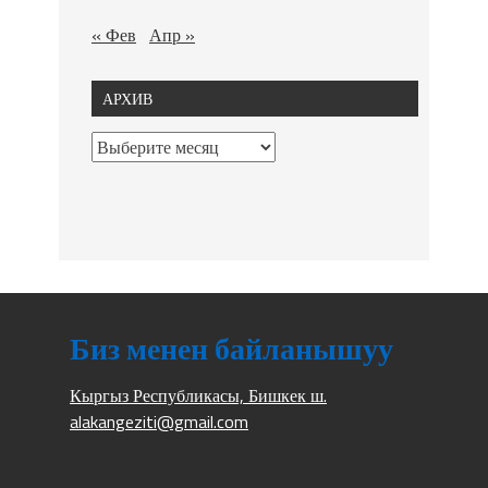
« Фев
Апр »
АРХИВ
Биз менен байланышуу
Кыргыз Республикасы, Бишкек ш.
alakangeziti@gmail.com