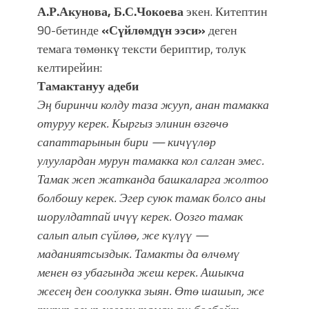
А.Р.Акунова, Б.С.Чокоева
экен. Китептин
90-бетинде
«Сүйлөмдүн ээси»
деген
темага төмөнкү тексти бериптир, толук
келтирейин:
Тамактануу адеби
Эң биринчи колду таза жууп, анан тамакка
отуруу керек. Кыргыз элинин өзгөчө
сапаттарынын бири — кичүүлөр
улуулардан мурун тамакка кол салган эмес.
Тамак жеп жатканда башкаларга жолтоо
болбошу керек. Эгер суюк тамак болсо аны
шорулдатпай ичүү керек. Оозго тамак
салып алып сүйлөө, же күлүү —
маданиятсыздык. Тамакты да өлчөмү
менен өз убагында жеш керек. Ашыкча
жесең ден соолукка зыян. Өтө шашып, же