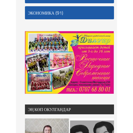
(91)
ЭКОНОМИКА
ЭҢ КӨП ОКУЛГАНДАР