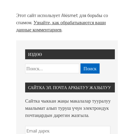
Этот сайт использует Akismet для борьбы со
спамом.
Узнайте, как обрабатываются ваши
данные комментариев
.
ИЗДӨӨ
САЙТКА ЭЛ. ПОЧТА АРКЫЛУУ ЖАЗЫЛУУ
Сайтка чыккан жаңы макалалар тууралуу
маалымат алып туруш үчүн электрондук
почтаңардын дарегин жазгыла.