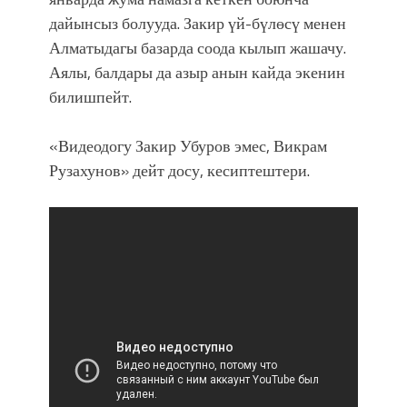
дайынсыз болууда. Закир үй-бүлөсү менен
Алматыдагы базарда соода кылып жашачу.
Аялы, балдары да азыр анын кайда экенин
билишпейт.
«Видеодогу Закир Убуров эмес, Викрам
Рузахунов» дейт досу, кесиптештери.