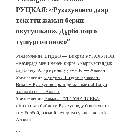
РУЦКАЯ: «Рузахуновго даяр
текстти жазып берип
окутушкан». Дүрбөлөңгө
түшүргөн видео
”
Уведомление:
ВИДЕО — Викрам РУЗАХУНОВ:
«Камерада мени менен бирге 5 кыргызстандык
бар болчу. Алар күнөөлүү эмес!» — Алакан
Уведомление:
Сүйүнчү! Биздин музыкант
Викрам Рузахунов эркиндикке чыкты! Тосуп
алабызбы? — Алакан
Уведомление:
Элмара ТУРСУНАЛИЕВА:
«Казакстан бийлиги Рузахуновду бошотуп эле
тим болбой, расмий кечирим сурашы керек!» —
Алакан