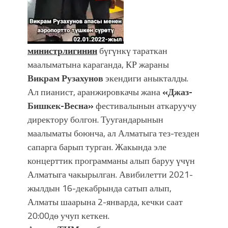
министрлигинин
бүгүнкү тараткан
маалыматына караганда, КР жараны
Викрам Рузахунов
экендиги аныкталды.
Ал пианист, аранжировкачы жана
«Джаз-
Бишкек-Весна»
фестивалынын аткаруучу
директору болгон. Туугандарынын
маалыматы боюнча, ал Алматыга тез-тезден
сапарга барып турган. Жакында эле
концерттик программаны алып баруу үчүн
Алматыга чакырылган. Авибилетти 2021-
жылдын 16-декабрында сатып алып,
Алматы шаарына 2-январда, кечки саат
20:00дө учуп кеткен.