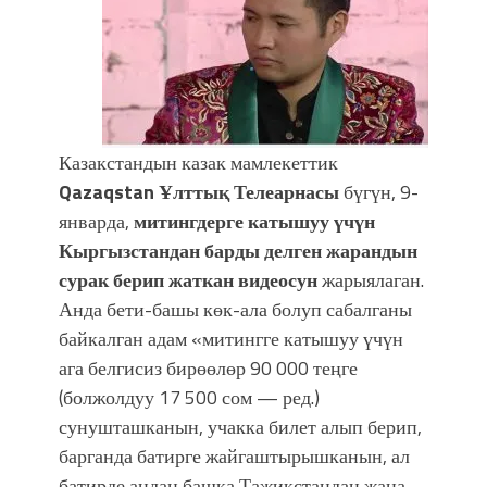
уланышы үчүн журнал сөзсүз керек!”
Казакстандын казак мамлекеттик
Qazaqstan Ұлттық Телеарнасы
бүгүн, 9-
январда,
митингдерге катышуу үчүн
Кыргызстандан барды делген жарандын
сурак берип жаткан видеосун
жарыялаган.
Анда бети-башы көк-ала болуп сабалганы
байкалган адам «митингге катышуу үчүн
ага белгисиз бирөөлөр 90 000 теңге
(болжолдуу 17 500 сом — ред.)
сунушташканын, учакка билет алып берип,
барганда батирге жайгаштырышканын, ал
батирде андан башка Тажикстандан жана