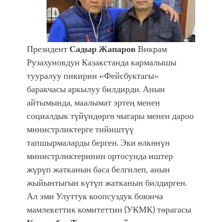
Президент
Садыр Жапаров
Викрам
Рузахуновдун Казакстанда кармалышы
тууралуу пикирин «Фейсбуктагы»
баракчасы аркылуу билдирди. Анын
айтымында, маалымат эртең менен
социалдык түйүндөргө чыгары менен дароо
министрликтерге тийиштүү
тапшырмаларды берген. Эки өлкөнүн
министрликтеринин ортосунда иштер
жүрүп жатканын баса белгилеп, анын
жыйынтыгын күтүп жатканын билдирген.
Ал эми Улуттук коопсуздук боюнча
мамлекеттик комитеттин (УКМК) төрагасы