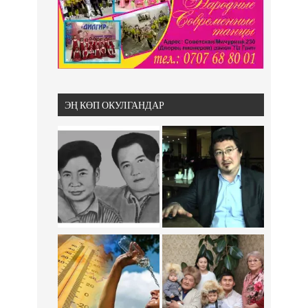
ЭҢ КӨП ОКУЛГАНДАР