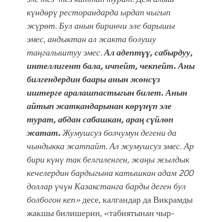
күндөрү ресторандарда ырдап чыгып
жүрөт. Бул анын биринчи эле барышы
эмес, андыктан ал жакта болушу
таңгалыштуу эмес.
Ал адептүү, сабырдуу,
интеллигент бала, ичпейт, чекпейт. Аны
билгендердин баары анын жөнсүз
иштерге аралашпастыгын билет. Анын
айтып жаткандарынан көрүнүп эле
турат, абдан сабашкан, араң сүйлөп
жатат.
Жумушсуз болчумун дегени да
чындыкка жатпайт. Ал жумушсуз эмес. Ар
бири күнү так белгиленген, жаңы жылдык
кечелердин бардыгына катышкан адам 200
доллар үчүн Казакстанга барды деген бул
болбогон кеп»
десе, калгандар да Викрамды
жакшы билишерин, «табиятынан чыр-