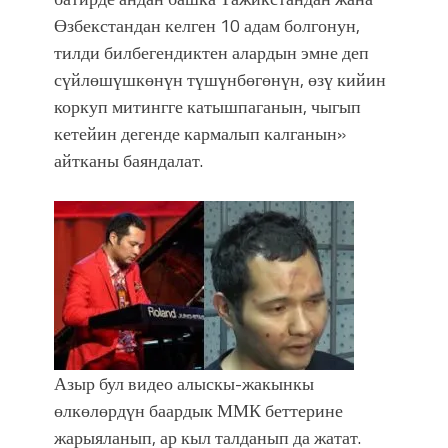
Өзбекстандан келген 10 адам болгонун,
тилди билбегендиктен алардын эмне деп
сүйлөшүшкөнүн түшүнбөгөнүн, өзү кийин
коркуп митингге катышпаганын, чыгып
кетейин дегенде кармалып калганын»
айтканы баяндалат.
Азыр бул видео алыскы-жакынкы
өлкөлөрдүн баардык ММК беттерине
жарыяланып, ар кыл талданып да жатат.