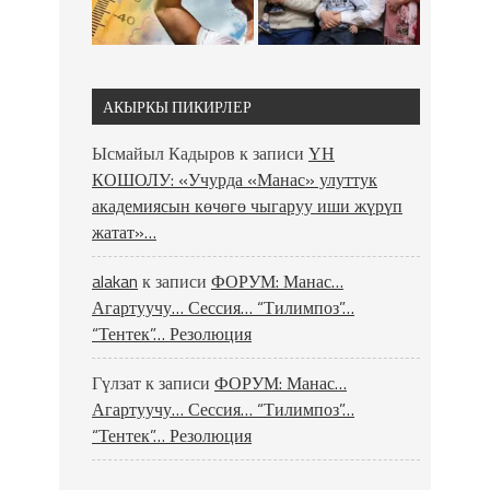
АКЫРКЫ ПИКИРЛЕР
Ысмайыл Кадыров
к записи
ҮН
КОШОЛУ: «Учурда «Манас» улуттук
академиясын көчөгө чыгаруу иши жүрүп
жатат»…
alakan
к записи
ФОРУМ: Манас…
Агартуучу… Сессия… “Тилимпоз”…
“Тентек”… Резолюция
Гүлзат
к записи
ФОРУМ: Манас…
Агартуучу… Сессия… “Тилимпоз”…
“Тентек”… Резолюция