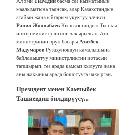
Ал эми
ТИМдин
басма сөз кызматынын
маалыматына таянсак, алар Казакстандын
атайын жана ыйгарым укуктуу элчиси
Рапил Жошыбаев
Кыргызстандын Тышкы
иштер министрлигине чакырылган. Ага
министринин орун басары
Азизбек
Мадумаров
Рузахуновдун камалышына
байланыштуу министрликтин нотасын
тапшырып, тез арада камсыз кылууга жана
аны жакынкы арада бошотууга чакырган.
Президент менен Камчыбек
Ташиевдин билдирүүсү…