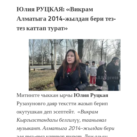
Юлия РУЦКАЯ: «Викрам
Алматыга 2014-жылдан бери тез-
тез каттап турат»
Митингге чыккан ырчы
Юлия Руцкая
Рузахуновго даяр текстти жазып берип
окутушкан деп эсептейт. «
Викрам
Кыргызстандагы белгилүү, таанымал
музыкант. Алматыга 2014-жылдан бери
эле тез-тез каттап турат. Дем алыш