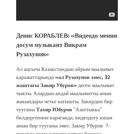
Денис КОРАБЛЕВ: «Видеодо менин
досум музыкант Викрам
Рузахунов»
Ал аңгыча Казакстандын айрым маалымат
каражаттарында
«ал Рузахунов эмес, 32
жаштагы Закир Убуров»
деген маалымат
чыкты. Алардын андай маалыматты анын
жакындары четке кагышты. Закирдин бир
тууганы
Тахир Юбуров
“Азаттыкка”
билдиргенине караганда, видеодогу киши
анын бир тууганы эмес. Закир Убуров 7-
январда жума намазга кеткен боюнча