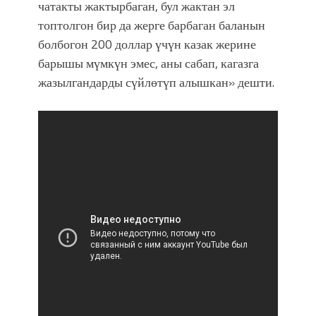
чатакты жактырбаган, бул жактан эл
топтолгон бир да жерге барбаган баланын
болбогон 200 доллар үчүн казак жерине
барышы мүмкүн эмес, аны сабап, кагазга
жазылгандарды сүйлөтүп алышкан» дешти.