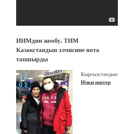
ИИМдин жообу. ТИМ
Казакстандын элчисине нота
тапшырды
Кыргызстандын
Ички иштер