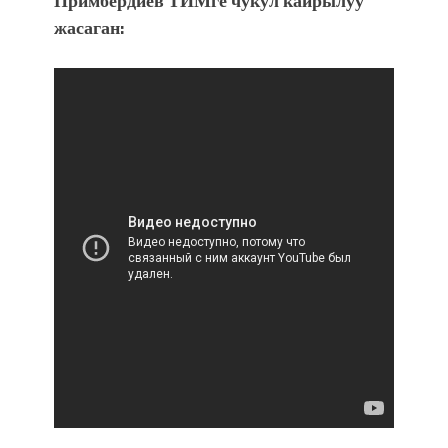
Примбердиев ТИМге чукул кайрылуу
жасаган: