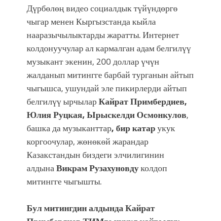
Дүрбөлөң видео социалдык түйүндөргө
чыгар менен Кыргызстанда кыйла
нааразычылыктарды жаратты. Интернет
колдонуучулар ал кармалган адам белгилүү
музыкант экенин, 200 доллар үчүн
жалданып митингге барбай турганын айтып
чыгышса, ушундай эле пикирлерди айтып
белгилүү ырчылар
Кайрат Примбердиев,
Юлия Руцкая, Ырыскелди Осмонкулов
,
башка да музыканттар
, бир катар
укук
коргоочулар, жөнөкөй жарандар
Казакстандын биздеги элчилигинин
алдына
Викрам Рузахуновду
колдоп
митингге чыгышты.
Бул митингдин алдында Кайрат