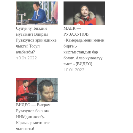
Сүйүнчү! Биздин
МАЕК —
музыкант Викрам
РУЗАХУНОВ:
Рузахунов эркиндикке
«Камерада мени менен
чыкты! Тосуп
бирге 5
алабызбы?
кыргызстандык бар
10.01.2022
болчу. Алар күнөөлүү
эмес!» (ВИДЕО)
10.01.2022
ВИДЕО — Викрам
Рузахунов боюнча
ИИМдин жообу.
Ырчылар митингге
чыгышты!