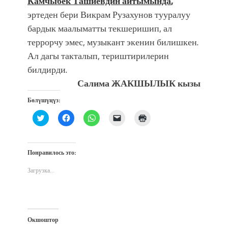
Камчыбек Ташиевдин айтымында
,
эртеден бери Викрам Рузахунов тууралуу
бардык маалыматты текшеришип, ал
террорчу эмес, музыкант экенин билишкен.
Ал дагы такталып, териштирилерин
билдирди.
Салима ЖАКШЫЛЫК кызы
Бөлүшүңүз:
Нажмите,
Нажмите,
Нажмите,
Послать
Нажмите
чтобы
чтобы
чтобы
ссылку
для
поделиться
открыть
поделиться
другу
печати
на
на
в
по
(Открывается
Twitter
Facebook
WhatsApp
электронной
в
(Открывается
(Открывается
(Открывается
почте
новом
Понравилось это:
в
в
в
(Открывается
окне)
новом
новом
новом
в
окне)
окне)
окне)
новом
Загрузка...
окне)
Окшоштор