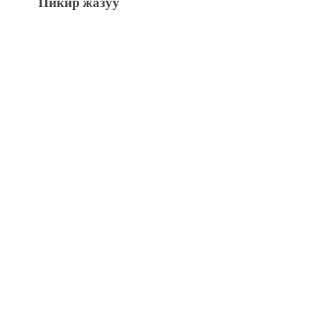
Пикир жазуу