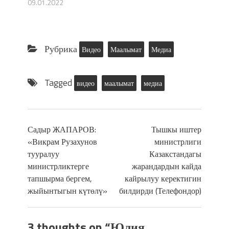
09.01.2022
Рубрика
Видео
Маалымат
Медиа
Tagged
видео
маалымат
медиа
Садыр ЖАПАРОВ:
Тышкы иштер
«Викрам Рузахунов
министрлиги
тууралуу
Казакстандагы
министрликтерге
жарандардын кайда
тапшырма бергем,
кайрылуу керектигин
жыйынтыгын күтөлү»
билдирди (Телефондор)
3 thoughts on “
Юлия