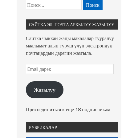
САЙТКА ЭЛ. ПОЧТА АРКЫЛУУ ЖАЗЫЛУУ
Сайтка чыккан жаңы макалалар тууралуу
маалымат алып туруш үчүн электрондук
почтаңардын дарегин жазгыла.
Жазылуу
Присоединиться к еще 18 подписчикам
РУБРИКАЛАР