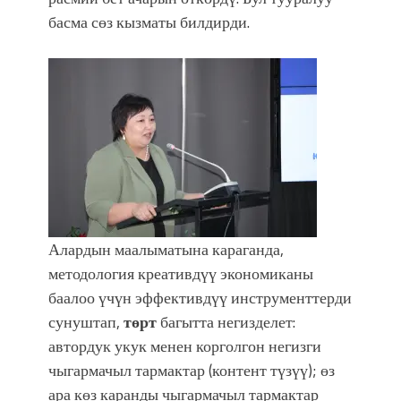
фонтанды көрүү үчүн Royal Central
басма сөз кызматы билдирди.
Park'ка 30 миң адам чогулду
Алардын маалыматына караганда,
методология креативдүү экономиканы
баалоо үчүн эффективдүү инструменттерди
сунуштап,
төрт
багытта негизделет:
автордук укук менен корголгон негизги
чыгармачыл тармактар (контент түзүү); өз
ара көз каранды чыгармачыл тармактар