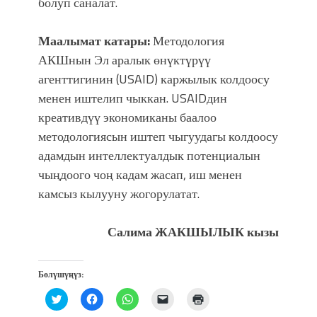
болуп саналат.
Маалымат катары:
Методология
АКШнын Эл аралык өнүктүрүү
агенттигинин (USAID) каржылык колдоосу
менен иштелип чыккан. USAIDдин
креативдүү экономиканы баалоо
методологиясын иштеп чыгуудагы колдоосу
адамдын интеллектуалдык потенциалын
чыңдоого чоң кадам жасап, иш менен
камсыз кылууну жогорулатат.
Салима ЖАКШЫЛЫК кызы
Бөлүшүңүз:
Нажмите,
Нажмите,
Нажмите,
Послать
Нажмите
чтобы
чтобы
чтобы
ссылку
для
поделиться
открыть
поделиться
другу
печати