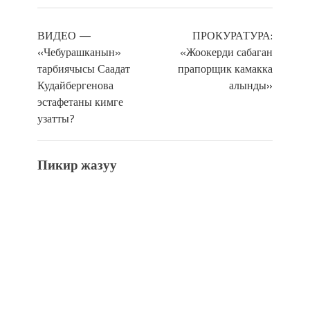
ВИДЕО —
ПРОКУРАТУРА:
«Чебурашканын»
«Жоокерди сабаган
тарбиячысы Саадат
прапорщик камакка
Кудайбергенова
алынды»
эстафетаны кимге
узатты?
Пикир жазуу