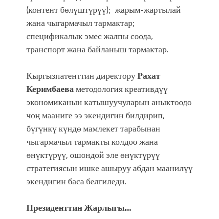
(контент бөлүштүрүү); жарым-жартылай
жана чыгармачыл тармактар;
спецификалык эмес жалпы соода,
транспорт жана байланыш тармактар.
Кыргызпатенттин директору
Рахат
Керимбаева
методология креативдүү
экономиканын катышуучуларын аныктоодо
чоң мааниге ээ экендигин билдирип,
бүгүнкү күндө мамлекет тарабынан
чыгармачыл тармакты колдоо жана
өнүктүрүү, ошондой эле өнүктүрүү
стратегиясын ишке ашыруу абдан маанилүү
экендигин баса белгиледи.
Президенттин Жарлыгы…