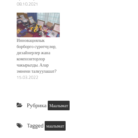
08.10.2021
Инновациялык
борборго сүрөтчүлөр,
дизайнерлер жана
композиторлор
чакырылды. Алар
эмнени талкуулашат?
15.03.2022
Рубрика
Маалымат
Tagged
маалымат