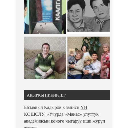
АКЫРКЫ ПИКИРЛЕР
Ысмайыл Кадыров
к записи
ҮН
КОШОЛУ: «Учурда «Манас» улуттук
академиясын көчөгө чыгаруу иши жүрүп
жатат»…