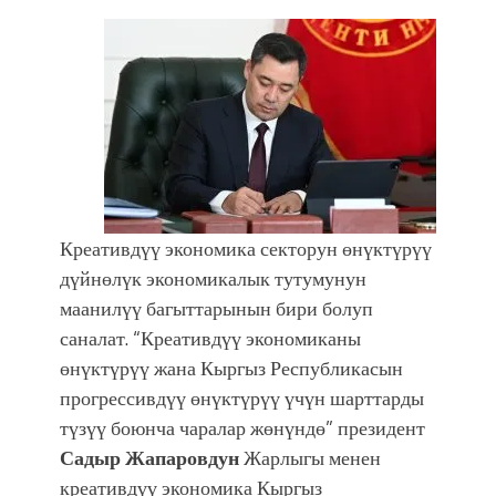
Креативдүү экономика секторун өнүктүрүү
дүйнөлүк экономикалык тутумунун
маанилүү багыттарынын бири болуп
саналат. “Креативдүү экономиканы
өнүктүрүү жана Кыргыз Республикасын
прогрессивдүү өнүктүрүү үчүн шарттарды
түзүү боюнча чаралар жөнүндө” президент
Садыр Жапаровдун
Жарлыгы менен
креативдүү экономика Кыргыз