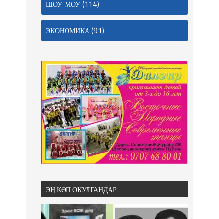
(114)
ШОУ-МОУ
(91)
ЭКОНОМИКА
ЭҢ КӨП ОКУЛГАНДАР