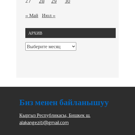
27
28
29
30
« Май
Июл »
АРХИВ
Биз менен байланышуу
Кыргыз Республикасы, Бишкек ш.
alakangeziti@gmail.com