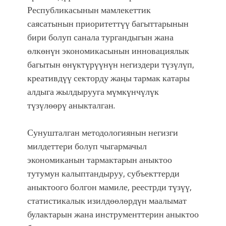
Республикасынын мамлекеттик
саясатынын приоритеттүү багыттарынын
бири болуп санала тургандыгын жана
өлкөнүн экономикасынын инновациялык
багытын өнүктүрүүнүн негиздери түзүлүп,
креативдүү секторду жаңы тармак катары
алдыга жылдырууга мүмкүнчүлүк
түзүлөөрү аныкталган.
Сунушталган методологиянын негизги
милдеттери болуп чыгармачыл
экономиканын тармактарын аныктоо
тутумун калыптандыруу, субъекттерди
аныктоого болгон мамиле, реестрди түзүү,
статистикалык изилдөөлөрдүн маалымат
булактарын жана инструменттерин аныктоо