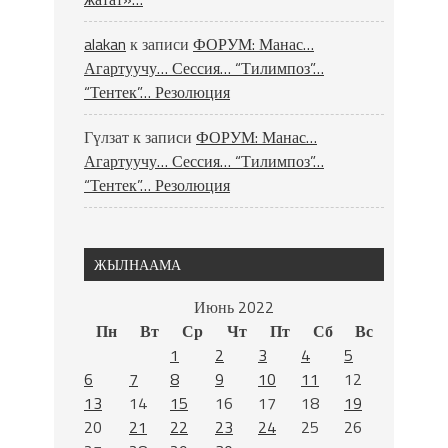
alakan
к записи
ФОРУМ: Манас…
Агартуучу… Сессия… “Тилимпоз”…
“Тентек”… Резолюция
Гүлзат
к записи
ФОРУМ: Манас…
Агартуучу… Сессия… “Тилимпоз”…
“Тентек”… Резолюция
ЖЫЛНААМА
Июнь 2022
Пн
Вт
Ср
Чт
Пт
Сб
Вс
1
2
3
4
5
6
7
8
9
10
11
12
13
14
15
16
17
18
19
20
21
22
23
24
25
26