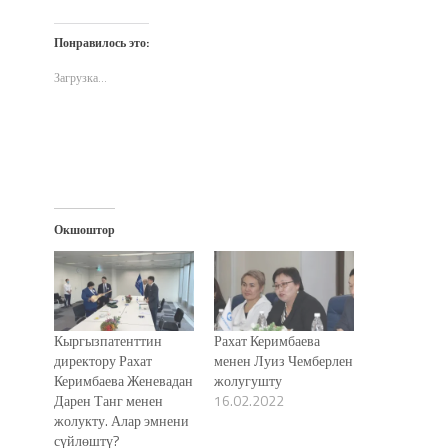
на
на
в
по
(Открывается
Twitter
Facebook
WhatsApp
электронной
в
(Открывается
(Открывается
(Открывается
почте
новом
Понравилось это:
в
в
в
(Открывается
окне)
новом
новом
новом
в
окне)
окне)
окне)
новом
Загрузка...
окне)
Окшоштор
Кыргызпатенттин
Рахат Керимбаева
директору Рахат
менен Луиз Чемберлен
Керимбаева Женевадан
жолугушту
Дарен Танг менен
16.02.2022
жолукту. Алар эмнени
сүйлөштү?