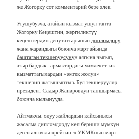
же Жогорку сот комментарий бере элек.
Угушубузча, атайын кызмат ушул тапта
Жогорку Кеңештин, жергиликтүү
кеңештердин депутаттарынын
дипломдору
жана жарандыгы боюнча март айында
баштаган текшерүүсүн
ү
н аягына чыгып,
азыр бардык тармактардагы мамлекеттик
кызматтагылардын «эмгек жолун»
текшерип жатышыптыр. Бул текшерүүлөр
президент Садыр Жапаровдун тапшырмасы
боюнча кылынууда.
Айтмакчы, окуу жайлардын кайсынысы
жасалма дипломдорду көп бериши мүмкүн
деген алгачкы «рейтинг» УКМКнын март