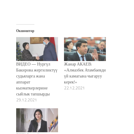
Окшоштор
ВИДЕО — Нургүл
Жанар АКАЕВ:
Бакирова жергиликтүү
«Алмазбек Атамбаевди
судьяларга жана
үй камагына чыгаруу
аппарат
керек!»
кызматкерлерине
22.12.2021
сыйлык тапшырды
29.12.2021