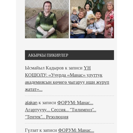
АКЫРКЫ ПИКИРЛЕР
Ысмайыл Кадыров
к записи
ҮН
КОШОЛУ: «Учурда «Манас» улуттук
академиясын көчөгө чыгаруу иши жүрүп
жатат»…
alakan
к записи
ФОРУМ: Манас…
Агартуучу… Сессия… “Тилимпоз”…
“Тентек”… Резолюция
Гүлзат
к записи
ФОРУМ: Манас…