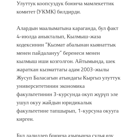
фонтанды көрүү үчүн Royal Central
Улуттук коопсуздук боюнча мамлекеттик
Park'ка 30 миң адам чогулду
комитет (УКМК) билдирди.
Алардын маалыматына караганда, бул факт
4-июлда аныкталып, Кылмыш-жаза
кодексинин “Кызмат абалынан кыянаттык
менен пайдалануу” беренеси менен
кылмыш иши козголгон. Айтымында, шек
жараткан кызматтагы адам 2003-жылы
Жусуп Баласагын атындагы Кыргыз улуттук
университетинин экономика
факультетинин 3-курсунда окуп жүрүп эле
ушул окуу жайдын юридикалык
факультетине тапшырып, 1-курсуна окууга
кирген.
Бул далилдер боюнча азырынча судья өзү