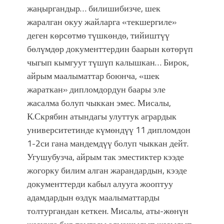
жа
ң
ыргандыр… билишибизче, шек
жаралган окуу жайларга «текшергиле»
деген көрсөтмө т
ү
шкөндө, тийишт
ү
ү
бөл
ү
мдөр документтердин баарын көтөр
ү
п
чыгып кымгуут т
ү
ш
ү
п калышкан… Бирок,
айрым маалыматтар боюнча, «шек
жараткан» дипломдордун баары эле
жасалма болуп чыккан эмес. Мисалы,
К.Скрябин атындагы улуттук агрардык
университетинде к
ү
мөнд
ү
ү
11 дипломдон
1-2си гана мандемд
ү
ү
болуп чыккан дейт.
Угушубузча, айрым так эместиктер кээде
жогорку билим алган жарандардын, кээде
документтерди кабыл алууга жооптуу
адамдардын өзд
ү
к маалыматтарды
толтургандан кеткен. Мисалы, аты-жөн
ү
н