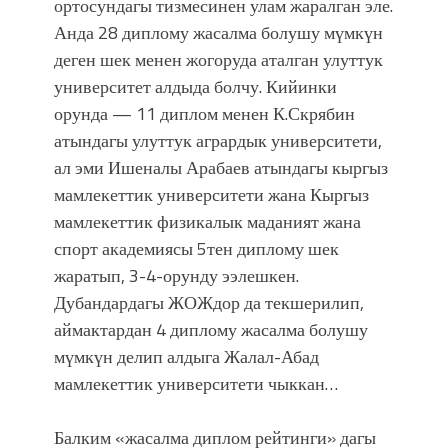
ортосундагы тизмесинен улам жаралган эле.
Анда 28 диплому жасалма болушу мүмкүн
деген шек менен жогоруда аталган улуттук
университет алдыда болчу. Кийинки
орунда — 11 диплом менен К.Скрябин
атындагы улуттук агрардык университети,
ал эми Ишеналы Арабаев атындагы кыргыз
мамлекеттик университети жана Кыргыз
мамлекеттик физикалык маданият жана
спорт академиясы 5тен диплому шек
жаратып, 3-4-орунду ээлешкен.
Дубандардагы ЖОЖдор да текшерилип,
аймактардан 4 диплому жасалма болушу
мүмкүн делип алдыга Жалал-Абад
мамлекеттик университети чыккан…
Балким «жасалма диплом рейтинги» дагы