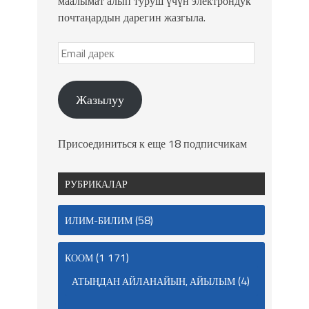
маалымат алып туруш үчүн электрондук
почтаңардын дарегин жазгыла.
Жазылуу
Присоединиться к еще 18 подписчикам
РУБРИКАЛАР
(58)
ИЛИМ-БИЛИМ
(1 171)
КООМ
(4)
АТЫҢДАН АЙЛАНАЙЫН, АЙЫЛЫМ