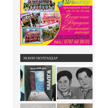
ЭҢ КӨП ОКУЛГАНДАР