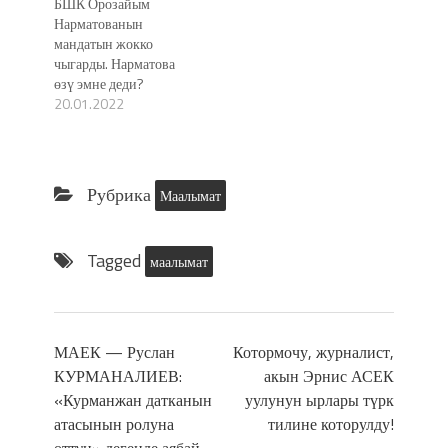
БШК Орозайым
Нарматованын
мандатын жокко
чыгарды. Нарматова
өзү эмне деди?
20.01.2022
Рубрика
Маалымат
Tagged
маалымат
МАЕК — Руслан
Котормочу, журналист,
КУРМАНАЛИЕВ:
акын Эрнис АСЕК
«Курманжан датканын
уулунун ырлары түрк
атасынын ролуна
тилине которулду!
өттγң» дегенде аябай