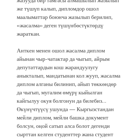
жазууда бир тамгасы алмашылып жазылып
же т
ү
ш
ү
п калып, дипломдор ошол
маалыматтар боюнча жазылып берилип,
«жасалма» деген т
ү
ш
ү
нбөст
ү
ктөрд
ү
жараткан.
Анткен менен ошол жасалма диплом
айынан чыр-чатактар да чыгып, айрым
депутаттардын кош жарандуулугу
аныкталып, мандатынан кол жууп, жасалма
диплом алганы билинип, айып төккөндөр
да чыгып, мугалим өмүрү кыйылган
кайгылуу окуя болгонун да билебиз…
Ө
к
ү
н
ү
чт
ү
ү
с
ү
ушунда — Кыргызстандан
мейли диплом, мейли башка документ
болсун, о
ң
ой сатып алса болот дегенди
сырттан келген студенттер жана студент