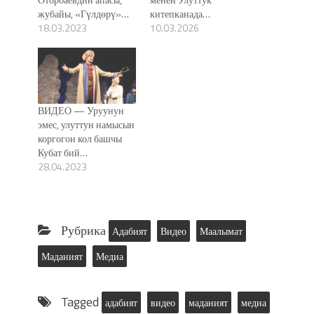
жубайы, «Гүлдөрү»…
китепканада…
18.03.2023
10.03.2026
ВИДЕО — Уруунун
эмес, улуттун намысын
коргогон кол башчы
Кубат бий…
28.04.2023
Рубрика
Адабият
Видео
Маалымат
Маданият
Медиа
Tagged
адабият
видео
маданият
медиа