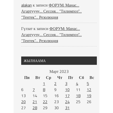
alakan
к записи
ФОРУМ: Манас…
Агартуучу… Сессия… “Тилимпоз”…
“Тентек”… Резолюция
Гүлзат
к записи
ФОРУМ: Манас…
Агартуучу… Сессия… “Тилимпоз”…
“Тентек”… Резолюция
ЖЫЛНААМА
Март 2023
Пн
Вт
Ср
Чт
Пт
Сб
Вс
1
2
3
4
5
6
7
8
9
10
11
12
13
14
15
16
17
18
19
20
21
22
23
24
25
26
27
28
29
30
31