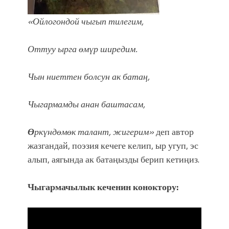
«Ойлогондой чыгып тилегим,
Оттуу ырга өмүр ширедим.
Чын ниеттен болсун ак батаң,
Чыгармамды анан баштасам,
Ө
ркүндөмөк талант, жигерим»
деп автор
жазгандай, поэзия кечеге келип, ыр угуп, эс
алып, аягында ак батаңызды берип кетиңиз.
Чыгармачылык кеченин коноктору: