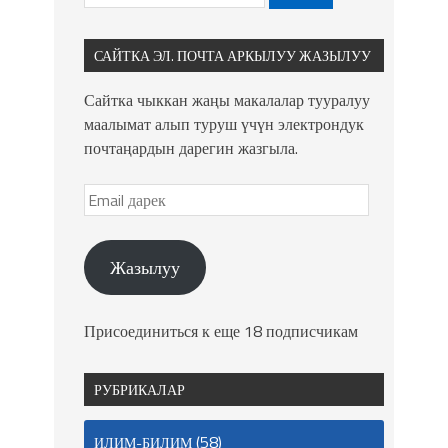
САЙТКА ЭЛ. ПОЧТА АРКЫЛУУ ЖАЗЫЛУУ
Сайтка чыккан жаңы макалалар тууралуу
маалымат алып туруш үчүн электрондук
почтаңардын дарегин жазгыла.
Жазылуу
Присоединиться к еще 18 подписчикам
РУБРИКАЛАР
(58)
ИЛИМ-БИЛИМ