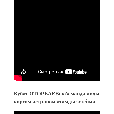
Кубат ОТОРБАЕВ: «Асманда айды
көрсөм астроном атамды эстейм»