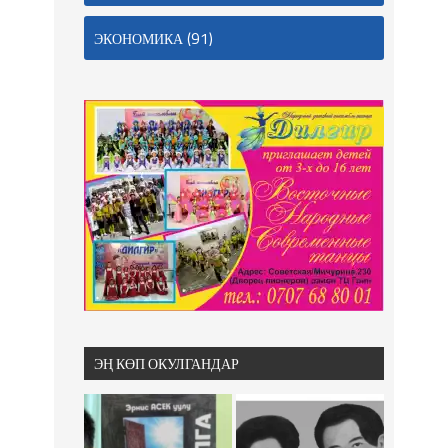
(91)
ЭКОНОМИКА
ЭҢ КӨП ОКУЛГАНДАР