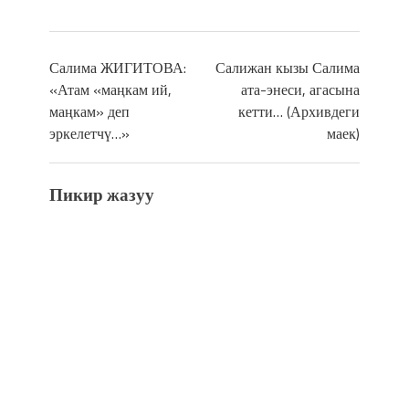
Салима ЖИГИТОВА:
Салижан кызы Салима
«Атам «маңкам ий,
ата-энеси, агасына
маңкам» деп
кетти… (Архивдеги
эркелетчү…»
маек)
Пикир жазуу