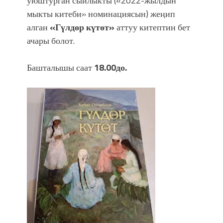
уюштурган сыйлыкты («2022-жылдын
мыкты китеби» номинациясын) жеңип
алган
«Гүлдөр күтөт»
аттуу китептин бет
ачары болот.
Башталышы саат
18.00до.