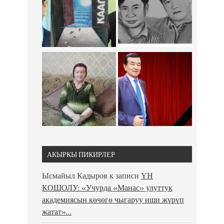
АКЫРКЫ ПИКИРЛЕР
Ысмайыл Кадыров
к записи
ҮН
КОШОЛУ: «Учурда «Манас» улуттук
академиясын көчөгө чыгаруу иши жүрүп
жатат»…