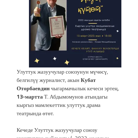
фонтанды көрүү үчүн Royal Central
Park'ка 30 миң адам чогулду
Улуттук жазуучулар союзунун мүчөсү,
белгилүү журналист, акын
Кубат
Оторбаевдин
чыгармачылык кечеси эртең,
13-мартта
Т. Абдымомунов атындагы
кыргыз мамлекеттик улуттук драма
театрында өтөт.
Кечеде Улуттук жазуучулар союзу