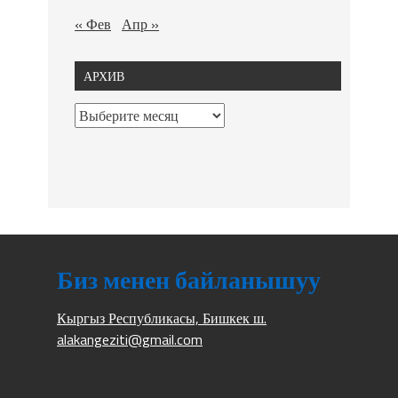
« Фев
Апр »
АРХИВ
Биз менен байланышуу
Кыргыз Республикасы, Бишкек ш.
alakangeziti@gmail.com