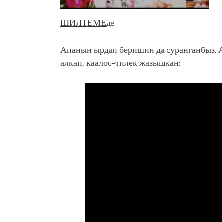
ШИЛТЕМЕ
де.
Апанын ырдап беришин да суранганбыз.
алкап, каалоо-тилек жазышкан: