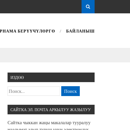
РНАМА БЕРҮҮЧҮЛӨРГӨ
БАЙЛАНЫШ
ИЗДӨӨ
САЙТКА ЭЛ. ПОЧТА АРКЫЛУУ ЖАЗЫЛУУ
Сайтка чыккан жаңы макалалар тууралуу
маалымат алып туруш үчүн электрондук