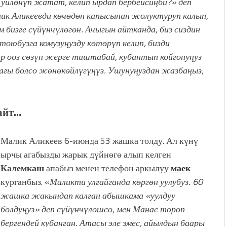
 уйлөнүп жатат, келип ырдап бербейсиңби?» деп
лик Аликеевди көчөдөн капысынан жолуктуруп калып,
 бизге сүйүнчүлөгөн. Ачыгын айтканда, биз сиздин
 тоюбузга комузуңузду көтөрүп келип, бизди
р ооз сөзүн жерге таштабай, кубантып койгонуңуз
агы болсо жөнөкөйлүгүңүз. Ушунуңуздан жазбаңыз,
айт…
Малик Аликеев 6-июнда 53 жашка толду. Ал күнү
ырчы агабызды жарык дүйнөгө алып келген
Калемкаш
апабыз менен телефон аркылуу
маек
курганбыз. «
Маликти улгайганда көргөн уулубуз. 60
жашка жакындап калган абышкама «уулдуу
болдуңуз» деп сүйүнчүлөшсө, мен Манас төрөп
бергендей кубанган. Атасы эле эмес, айылдын баары