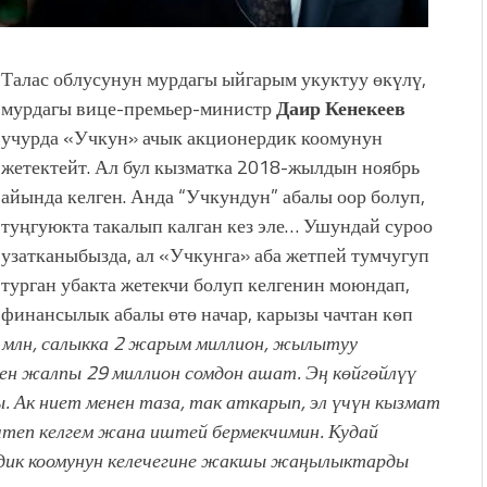
Талас облусунун мурдагы ыйгарым укуктуу өкүлү,
мурдагы вице-премьер-министр
Даир Кенекеев
учурда «Учкун» ачык акционердик коомунун
жетектейт. Ал бул кызматка 2018-жылдын ноябрь
айында келген. Анда “Учкундун” абалы оор болуп,
туңгуюкта такалып калган кез эле… Ушундай суроо
узатканыбызда, ал «Учкунга» аба жетпей тумчугуп
турган убакта жетекчи болуп келгенин моюндап,
финансылык абалы өтө начар, карызы чачтан көп
млн, салыкка 2 жарым миллион, жылытуу
н жалпы 29 миллион сомдон ашат. Эң көйгөйлүү
. Ак ниет менен таза, так аткарып, эл үчүн кызмат
иштеп келгем жана иштей бермекчимин. Кудай
рдик коомунун келечегине жакшы жаңылыктарды