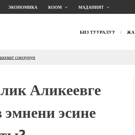
ЭКОНОМИКА
КООМ
МАДАНИЯТ
БИЗ ТУУРАЛУУ
ЖА
ахмат союзунун
ым сыймык жана чоң
дой адабият алпы чыгыш
ик Аликеевге
журнал сөзсүз керек!”
холог Мээрим Мураталиева
(Дарек. Видео)
 эмнени эсине
. “Ала-Тоо” журналынын
(Тизме. Видео)
ҮН ТҮБӨЛҮК СИМВОЛУ
ты?..
калуу фонтанды көрүү үчүн