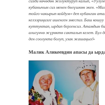
сизди көчөдөн жолуктуруп калып, «Уулум
кубанычын сиз менен бөлүшкөн экен. «Ма
тойго чакырып койдум» деп кубанган атам
келээриңизге ишенген эмеспиз. Баш кошуу
куттуктап, ырдап бергенсиз. Атамдын би
алигүнчө жүрөктө сакталып келет. Бул д
ден соолукта болуп, узак жашаңыз!
»
Малик Аликеевдин апасы да ырд