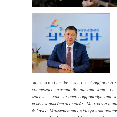
экендигин баса белгилеген.
«Соцфондго 5 
системасына жана башка карыздары мене
маселе — салык менен соцфонддун карызы
кылуу зарыл деп эсептейм. Мен эл үчүн 
буйруса, Мамлекеттик «Учкун» акционе