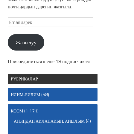
почтаңардын дарегин жазгыла.
Жазылуу
Присоединиться к еще 18 подписчикам
РУБРИКАЛАР
(58)
ИЛИМ-БИЛИМ
(1 171)
КООМ
(4)
АТЫҢДАН АЙЛАНАЙЫН, АЙЫЛЫМ