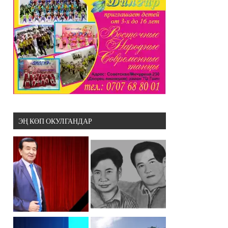
ЭҢ КӨП ОКУЛГАНДАР