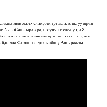
ликасынын эмгек сиңирген артисти, атактуу ырчы
агабыз
«Санжыра»
радиосунун толкунунда 8
боорунун концертине чакырылып, катышып, эки
айдылда Сарногоев
дики, обону
Ашыраалы