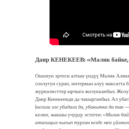
Даир КЕНЕКЕЕВ: «Малик байке,
Ошонун эртеси алтын үндүү Малик Алик
соолугун сурап, интервью алуу максатта 
журналисттер ырчыга жолукканбыз. Жол
Даир Кенекеевди да чакырганбыз. Ал уба
(
негизи эле убадага да, убакытка да так
— 
келип, жакшы учурду эстеген: «
Малик бай
атагыңыз чыгып турган кезде мен үйлөнг