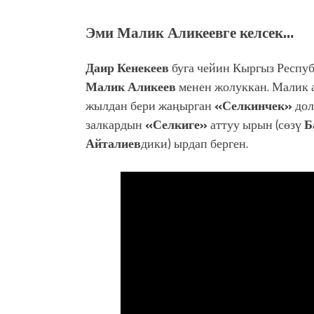
Эми Малик Аликеевге келсек…
Даир Кенекеев
буга чейин Кыргыз Респуб
Малик Аликеев
менен жолуккан. Малик 
жылдан бери жаңырган
«Селкинчек»
дол
залкардын
«Селкиге»
аттуу ырын (сөзү
Б
Айталиев
дики) ырдап берген.