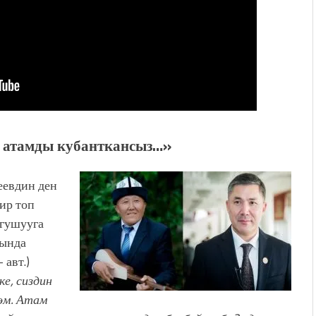
 атамды кубанткансыз…»
еевдин ден
бир топ
угушууга
гында
авт.)
ке, сиздин
өм. Атам