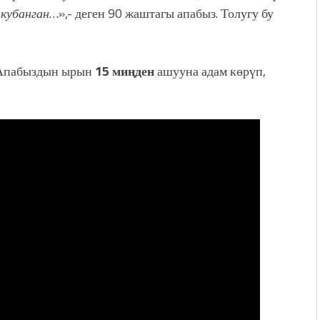
кубанган
…»,- деген 90 жаштагы апабыз. Толугу бу
 Апабыздын ырын
15 миңден
ашууна адам көрүп,