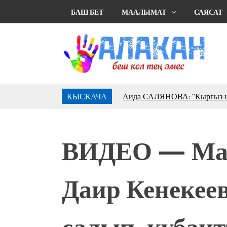
БАШ БЕТ
МААЛЫМАТ
САЯСАТ
КЫСКАЧА
Аида САЛЯНОВА: "Кыргыз ш
президенти болуп шайланыш
жоопкерчилик!"
Садыр ЖАПАРОВ: “Айтматов
ВИДЕО — Мал
үчүн, улуу көч уланышы үчүн 
“Китепкана түнγ-2026”: Пси
менен жолугушууга келиңиз! 
Даир Кенекеев
Латын арибиндеги “Чабуул”..
тарыхы жана редакторлору... 
“КАРА КЕМПИР”: ҮМҮТТ
салып, кубант
Кыргызстандагы эң ири музы