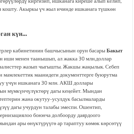
згөрүүлөрдү киргизип, ишканага киреше алып келип,
 кошту. Акыркы үч жыл ичинде ишканага түшкөн
рган күн…
трлер кабинетинин башчысынын орун басары
Бакыт
н иши менен таанышып, ал жакка 30 млн.доллар
налисттер жазып чыгышты. Жакшы жаңылык. Себеп
ун мамлекеттик маанидеги документтерге буюрутма
луу үчүн ишканага 30 млн. АКШ доллары
нын мүмкүнчүлүктөрү дагы кеңейет. Мындан
тептерин жана окутуу-усулдук басылмаларды
зүү дагы учурдун талабы эмеспи. Ошентип,
ернизациялоо боюнча долбоорду даярдоого
ындан ары өнүктүрүүгө ар тараптуу көмөк көрсөтүү