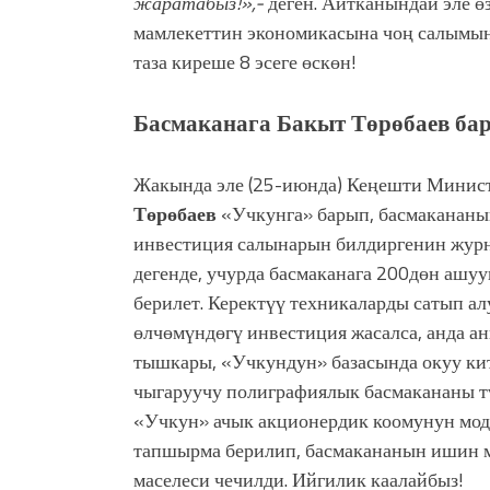
жаратабыз!»,-
деген. Айтканындай эле ө
мамлекеттин экономикасына чоң салымын
таза киреше 8 эсеге өскөн!
Басмаканага Бакыт Төрөбаев ба
Жакында эле (25-июнда) Кеңешти Минис
Төрөбаев
«Учкунга» барып, басмакананы
инвестиция салынарын билдиргенин жур
дегенде, учурда басмаканага 200дөн ашу
берилет. Керектүү техникаларды сатып а
өлчөмүндөгү инвестиция жасалса, анда а
тышкары, «Учкундун» базасында окуу ки
чыгаруучу полиграфиялык басмакананы тү
«Учкун» ачык акционердик коомунун мод
тапшырма берилип, басмакананын ишин м
маселеси чечилди. Ийгилик каалайбыз!