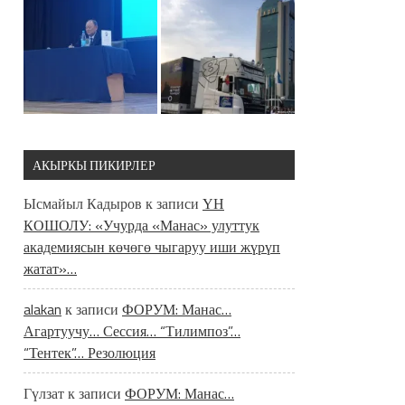
АКЫРКЫ ПИКИРЛЕР
Ысмайыл Кадыров
к записи
ҮН
КОШОЛУ: «Учурда «Манас» улуттук
академиясын көчөгө чыгаруу иши жүрүп
жатат»…
alakan
к записи
ФОРУМ: Манас…
Агартуучу… Сессия… “Тилимпоз”…
“Тентек”… Резолюция
Гүлзат
к записи
ФОРУМ: Манас…