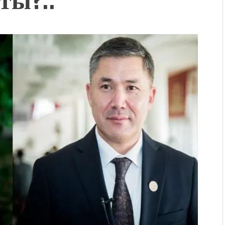
адам чогулду
 & Light собрал более 20
Уңгужол” темадагы
р дагы катышса жакшы
КТАГАН ЖУСУП
впечатляющим шоу
l Central Park