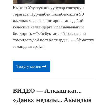
Кыргыз Улуттук жазуучулар союзунун
төрагасы Нурланбек Калыбековдун 50
жылдык мааракесине арналган адабий
кечесине келгендерге ыраазычылыгын
билдирип, «Фейсбуктагы» баракчасына
төмөндөгүдөй пост калтырды. — Урматтуу
замандаштар, […]
Толугу менен
ВИДЕО — Алкыш кат…
«Даңк» медалы… Акындын