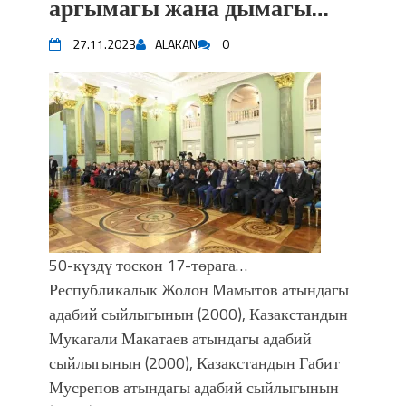
аргымагы жана дымагы…
27.11.2023
ALAKAN
0
50-күздү тоскон 17-төрага…
Республикалык Жолон Мамытов атындагы
адабий сыйлыгынын (2000), Казакстандын
Мукагали Макатаев атындагы адабий
сыйлыгынын (2000), Казакстандын Габит
Мусрепов атындагы адабий сыйлыгынын