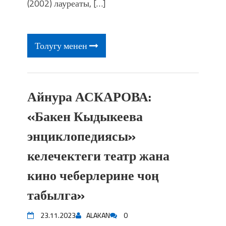
(2002) лауреаты, […]
Толугу менен
Айнура АСКАРОВА:
«Бакен Кыдыкеева
энциклопедиясы»
келечектеги театр жана
кино чеберлерине чоң
табылга»
23.11.2023
ALAKAN
0