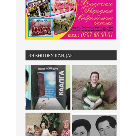
ЭҢ КӨП ОКУЛГАНДАР