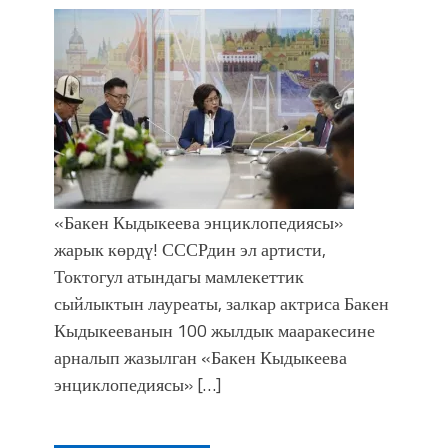
«Бакен Кыдыкеева энциклопедиясы»
жарык көрдү! СССРдин эл артисти,
Токтогул атындагы мамлекеттик
сыйлыктын лауреаты, залкар актриса Бакен
Кыдыкееванын 100 жылдык мааракесине
арналып жазылган «Бакен Кыдыкеева
энциклопедиясы» […]