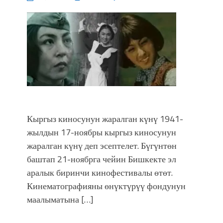
Кыргыз киносунун жаралган күнү 1941-
жылдын 17-ноябры кыргыз киносунун
жаралган күнү деп эсептелет. Бүгүнтөн
баштап 21-ноябрга чейин Бишкекте эл
аралык биринчи кинофестивалы өтөт.
Кинематографияны өнүктүрүү фондунун
маалыматына […]