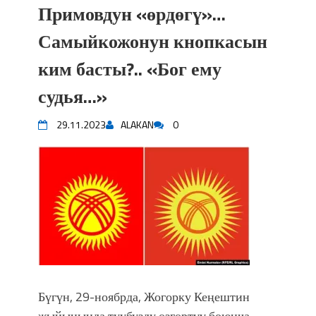
Примовдун «өрдөгү»…
Самыйкожонун кнопкасын
ким басты?.. «Бог ему
судья…»
29.11.2023
ALAKAN
0
Бүгүн, 29-ноябрда, Жогорку Кеңештин
жыйынында туубузду өзгөртүү боюнча