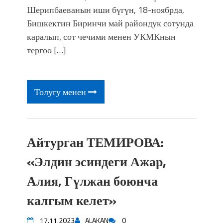
Шерипбаеванын иши бүгүн, 18-ноябрда,
Бишкектин Биринчи май райондук сотунда
каралып, сот чечими менен УКМКнын
тергөө […]
Толугу менен
Айтурган ТЕМИРОВА:
«Элдин эсиндеги Ажар,
Алия, Гүлжан боюнча
калгым келет»
17.11.2023
ALAKAN
0