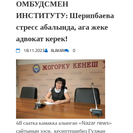
ОМБУДСМЕН
ИНСТИТУТУ: Шерипбаева
стресс абалында, ага жеке
адвокат керек!
18.11.2023
ALAKAN
0
48 саатка камакка алынган «Nazar news»
сайтынын ээси, кесиптешибиз Гүлжан