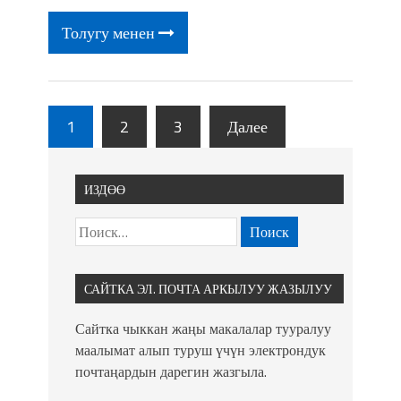
Толугу менен
1
2
3
Далее
ИЗДӨӨ
САЙТКА ЭЛ. ПОЧТА АРКЫЛУУ ЖАЗЫЛУУ
Сайтка чыккан жаңы макалалар тууралуу
маалымат алып туруш үчүн электрондук
почтаңардын дарегин жазгыла.