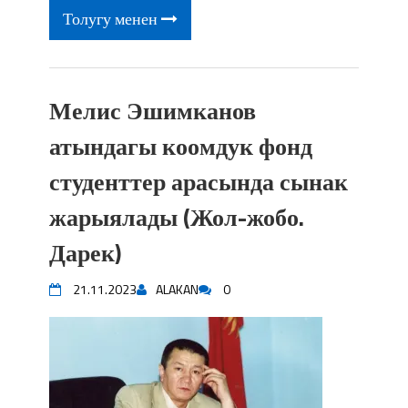
Толугу менен
Мелис Эшимканов
атындагы коомдук фонд
студенттер арасында сынак
жарыялады (Жол-жобо.
Дарек)
21.11.2023
ALAKAN
0