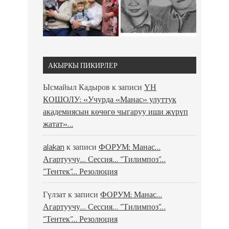
АКЫРКЫ ПИКИРЛЕР
Ысмайыл Кадыров
к записи
ҮН
КОШОЛУ: «Учурда «Манас» улуттук
академиясын көчөгө чыгаруу иши жүрүп
жатат»…
alakan
к записи
ФОРУМ: Манас…
Агартуучу… Сессия… “Тилимпоз”…
“Тентек”… Резолюция
Гүлзат
к записи
ФОРУМ: Манас…
Агартуучу… Сессия… “Тилимпоз”…
“Тентек”… Резолюция