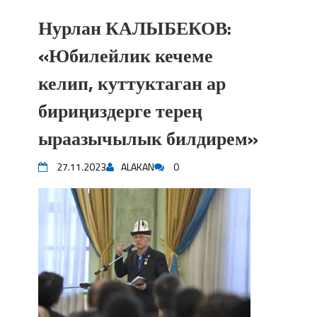
Нурлан КАЛЫБЕКОВ:
«Юбилейлик кечеме
келип, куттуктаган ар
бириңиздерге терең
ыраазычылык билдирем»
27.11.2023
ALAKAN
0