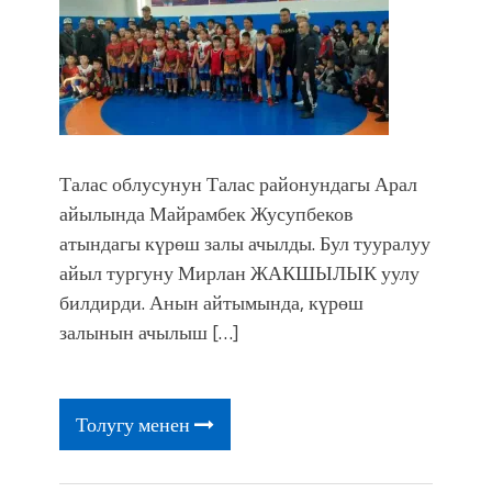
Талас облусунун Талас районундагы Арал
айылында Майрамбек Жусупбеков
атындагы күрөш залы ачылды. Бул тууралуу
айыл тургуну Мирлан ЖАКШЫЛЫК уулу
билдирди. Анын айтымында, күрөш
залынын ачылыш […]
Толугу менен