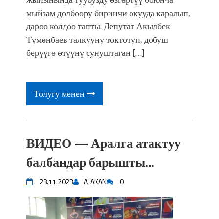
мыйзам долбоору биринчи окууда каралып,
дароо колдоо тапты. Депутат Акылбек
Түмөнбаев талкууну токтотуп, добуш
берүүгө өтүүнү сунуштаган […]
Толугу менен
ВИДЕО — Аралга атактуу
балбандар барышты…
28.11.2023
ALAKAN
0