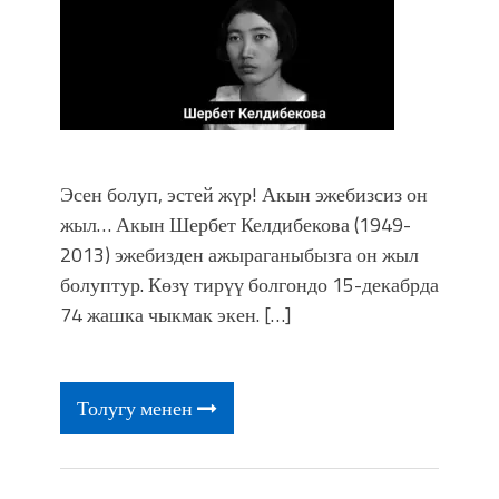
Эсен болуп, эстей жүр! Акын эжебизсиз он
жыл… Акын Шербет Келдибекова (1949-
2013) эжебизден ажыраганыбызга он жыл
болуптур. Көзү тирүү болгондо 15-декабрда
74 жашка чыкмак экен. […]
Толугу менен