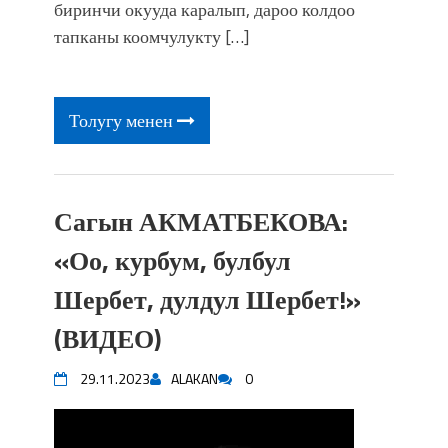
фонтанды көрүү үчүн Royal Central
биринчи окууда каралып, дароо колдоо
Park'ка 30 миң адам чогулду
тапканы коомчулукту […]
Толугу менен
Сагын АКМАТБЕКОВА:
«Оо, курбум, булбул
Шербет, дулдул Шербет!»
(ВИДЕО)
29.11.2023
ALAKAN
0