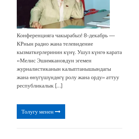
Конференцияга чакырабыз! 8-декабрь —
КРнын радио жана телевидение
кызматкерлеринин күнү. Ушул күнгө карата
«Мелис Эшимкановдун эгемен
журналистиканын калыптанышындагы
жана өнүгүшүндөгү ролу жана орду» аттуу
республикалык […]
Толугу менен