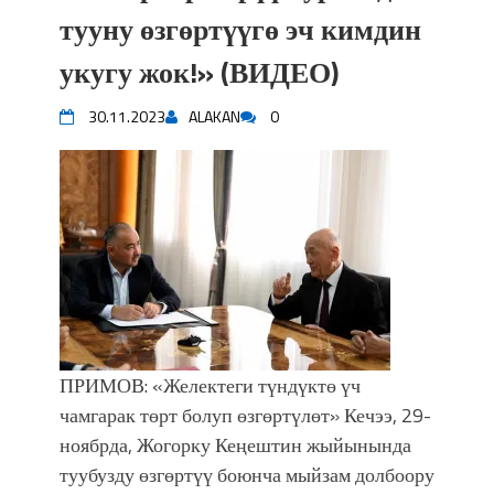
впечатляющим шоу музыкальных
тууну өзгөртүүгө эч кимдин
фонтанов в Royal Central Park
укугу жок!» (ВИДЕО)
Аида САЛЯНОВА: "Кыргыз шахмат
союзунун президенти болуп
30.11.2023
ALAKAN
0
шайланышым сыймык жана чоң
жоопкерчилик!"
Садыр ЖАПАРОВ: “Айтматовдой
адабият алпы чыгыш үчүн, улуу көч
уланышы үчүн журнал сөзсүз керек!”
“Китепкана түнγ-2026”: Психолог
Мээрим Мураталиева менен
жолугушууга келиңиз! (Дарек. Видео)
Латын арибиндеги “Чабуул”... “Ала-
Тоо” журналынын тарыхы жана
ПРИМОВ: «Желектеги түндүктө үч
редакторлору... (Тизме. Видео)
чамгарак төрт болуп өзгөртүлөт» Кечээ, 29-
“КАРА КЕМПИР”: ҮМҮТТҮН
ноябрда, Жогорку Кеңештин жыйынында
ТҮБӨЛҮК СИМВОЛУ
Кыргызстандагы эң ири музыкалуу
туубузду өзгөртүү боюнча мыйзам долбоору